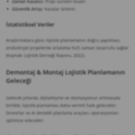
Zaman Kazancı
: Proje süreleri kısalır.
Güvenlik Artışı
: Kazalar önlenir.
İstatistiksel Veriler
Araştırmalara göre, lojistik planlamanın doğru yapılması,
endüstriyel projelerde ortalama %25 zaman tasarrufu sağlar
(Kaynak: Lojistik Derneği Raporu, 2022).
Demontaj & Montaj Lojistik Planlamanın
Geleceği
Gelecek yıllarda, dijitalleşme ve otomasyonun artmasıyla
birlikte, lojistik planlaması daha verimli hale gelecektir.
Drone’lar ve AI destekli planlama araçları, operasyonları
optimize edecektir.