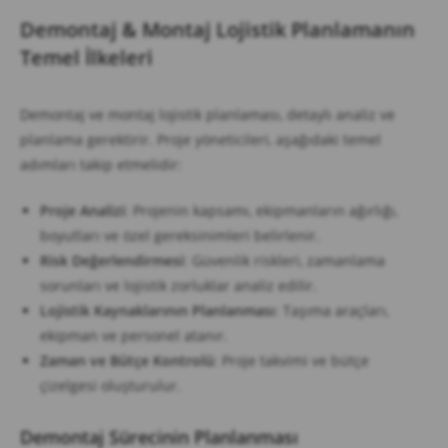
Demontaj & Montaj Lojistik Planlamanın
Temel İlkeleri
Demontaj ve montaj lojistik planlaması, detaylı analiz ve
planlama gerektirir. Proje yöneticileri, aşağıdaki temel
adımları takip etmelidir:
Proje Analizi
: Projenin kapsamı, ekipmanların ağırlığı,
boyutları ve özel gereksinimleri belirlenir.
Risk Değerlendirmesi
: Güvenlik riskleri, zamanlama
sorunları ve lojistik zorluklar analiz edilir.
Lojistik Kaynaklarının Planlanması
: Taşıma araçları,
ekipman ve personel atanır.
Zaman ve Bütçe Kontrolü
: Proje takvimi ve bütçe
çizelgesi oluşturulur.
Demontaj Sürecinin Planlanması