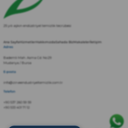
25 yılı aşkın endüstriyel temizlik tecrübesi
Ana Sayfa
Hizmetler
Hakkımızda
Sahada Biz
Makaleler
İletişim
Adres
Bademli Mah. Asma Cd. No:29
Mudanya / Bursa
E-posta
info@zirveendustriyeltemizlik.com.tr
Telefon
+90 537 260 59 59
+90 533 401 71 12