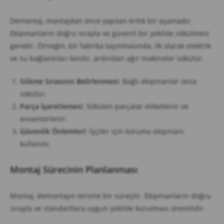
Demontaj, montajdan önce yapılan kritik bir aşamadır.
Ekipmanların doğru sırayla ve güvenli bir şekilde sökülmesi
gerekir. Örneğin, bir fabrika taşınmasında, ilk olarak elektrik
ve su bağlantıları kesilir, ardından ağır makineler sökülür.
Sökme Sırasının Belirlenmesi
: Bağlı ekipmanlar önce
sökülür.
Parça İşaretlemesi
: Sökülen parçalar etiketlenir ve
envanterlenir.
Güvenlik Önlemleri
: İşçiler için koruma ekipmanı
kullanılır.
Montaj Sürecinin Planlanması
Montaj, demontajın tersine bir süreçtir. Ekipmanların doğru
sırayla ve standartlara uygun şekilde kurulması önemlidir.