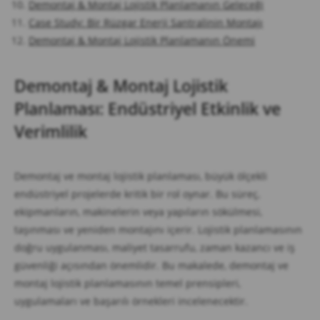
Demontaj & Montaj Lojistik Planlamanın Geleceği
Case Study: Bir Rüzgar Enerji Santralinin Montajı
Demontaj & Montaj Lojistik Planlamanın Önemi
Demontaj & Montaj Lojistik
Planlaması: Endüstriyel Etkinlik ve
Verimlilik
Demontaj ve montaj lojistik planlaması, büyük ölçekli
endüstriyel projelerde kritik bir rol oynar. Bu süreç,
ekipmanların, makinelerin veya yapıların sökülmesi,
taşınması ve yeniden montajını içerir. Lojistik planlamasının
doğru uygulanması, maliyet tasarrufu, zaman kazancı ve iş
güvenliği açısından önemlidir. Bu makalede, demontaj ve
montaj lojistik planlamasının temel prensipleri,
uygulamaları ve başarılı örnekleri incelenecektir.