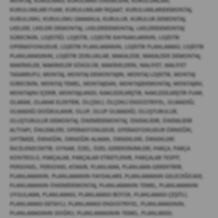
MONTAJ
,
KURULMASI
,
KURULMASI ÖNEMLIDIR
,
KURULUMLARI
,
KURULUMLARI FUAR
,
KURULUMLARI INŞAAT
,
KURULUMLARIDEMONTAJ
,
KURULUMU
,
KURULUMU ZAMANLA
,
KURULUR
,
KURULUR DEMONTAJ
,
LKELERI
,
LKELERI DEMONTAJ
,
LKELERIDEMONTAJ
,
LKELERIDEMONTAJ
SÜRECININ
,
LOJISTIĞI
,
LOJISTIK
,
LOJISTIK KAYNAKLARININ
,
LOJISTIK
OPERASYONUDUR
,
LOJISTIK PLANLAMANIN
,
LOJISTIK PLANLAMASI
,
LOJISTIK
PLANLAMASININ
,
LOJISTIK ZORLUKLAR
,
MAKALEDE
,
MAKALEDE DEMONTAJ
,
MAKINELER
,
MAKINELER SÖKÜLÜR
,
MAKINELERIN
,
MALIYET
,
MALIYET
TASARRUFU
,
MONTAJ
,
MONTAJ DEMONTAJIN
,
MONTAJ LOJISTIK
,
MONTAJ
SÜRECININ
,
MONTAJ TEMEL
,
MONTAJDAN
,
MONTAJIDEMONTAJ
,
MONTAJINI
,
MONTAJINI IÇERIR
,
MONTAJLANDI
,
NAKLEDILMIŞTIR
,
NAKLEDILMIŞTIR FUAR
,
OLARAK
,
OLARAK ELEKTRIK
,
ÖLÇEKLI
,
ÖLÇEKLI ENDÜSTRIYEL
,
OLMADIĞI
,
OLMADIĞI DOĞRULANIR
,
OLUP
,
OLUP OLMADIĞI
,
OLUŞTURULUR
,
OLUŞTURULUR DEMONTAJ
,
ÖNEMIDEMONTAJ
,
ÖNEMLIDIR
,
ÖNEMLIDIR
ALTYAPI
,
ÖNLEMLERI
,
OPERASYONUDUR
,
OPERASYONUDUR ÖRNEĞIN
,
OPTIMIZE
,
ÖRNEĞIN
,
ÖRNEĞIN ALMAN
,
ÖRNEKLERI
,
ÖRNEKLERI
INCELENECEKTIR
,
OYNAR
,
ÖZEL
,
ÖZEL GEREKSINIMLERI
,
PARÇA
,
PARÇA
KONTROLÜ
,
PARÇALAR
,
PARÇALAR ETIKETLENIR
,
PARÇALAR TESPIT
,
PERSONEL
,
PERSONEL ATANIR
,
PLANLAMA
,
PLANLAMA GEREKTIRIR
,
PLANLAMANIN
,
PLANLAMANIN FAYDALARII
,
PLANLAMANIN GELECEĞICASE
,
PLANLAMANIN ÖNEMIDEMONTAJ
,
PLANLAMANIN TEMEL
,
PLANLAMANIN
UYGULAMA
,
PLANLAMASI
,
PLANLAMASI BÜYÜK
,
PLANLAMASI ÇEŞITLI
,
PLANLAMASI DETAYLI
,
PLANLAMASI ENDÜSTRIYEL
,
PLANLAMASININ
,
PLANLAMASININ DOĞRU
,
PLANLAMASININ TEMEL
,
PLANLANDI
,