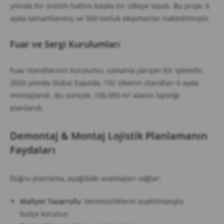
yılında bir üretim hattını başka bir ülkeye taşıdı. Bu proje, 6
ayda tamamlanmış ve 500 tonluk ekipmanlar nakledilmiştir.
Fuar ve Sergi Kurulumları
Fuar standlarının kurulumu, zamanla yarışan bir işlemdir.
2020 yılında Dubai Expo’da, 192 ülkenin standları 6 ayda
montajlandı. Bu süreçte, 100.000 m² alanın lojistiği
planlandı.
Demontaj & Montaj Lojistik Planlamanın
Faydaları
Doğru planlama, aşağıdaki avantajları sağlar:
Maliyet Tasarrufu
: Verimsizliklerin azaltılmasıyla
bütçe korunur.