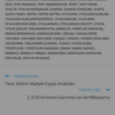
TESIS
,
TESIS TAŞINMASI
,
TESIS TAŞINMASIFUAR
,
TESPIT
,
TESPIT EDILIR
,
TONLUK
,
TONLUK EKIPMANLAR
,
ÜLKENIN
,
ÜLKENIN STANDLARI
,
ÜLKEYE
,
ÜLKEYE TAŞIDI
,
ÜRETIM
,
ÜRETIM HATTINI
,
UYGULAMA
,
UYGULAMA ALANLARI
,
UYGULAMA ALANLARIENDÜSTRIYEL
,
UYGULAMALARI
,
UYGULANIR
,
UYGULANIR BUNLARIN
,
UYGULANMASI
,
UYGULANMASI MALIYET
,
UYGUN
,
UYGUN ŞEKILDE
,
VERILERDEMONTAJ
,
VERIMLILIK
,
VERIMLILIK DEMONTAJ
,
VERIMLILIKDEMONTAJ
,
VERIMSIZLIKLERIN
,
YAPILAN
,
YAPILAN KRITIK
,
YAPILARIN
,
YAPILARIN SÖKÜLMESI
,
YARIŞAN
,
YENIDEN
,
YENIDEN MONTAJINI
,
YERLEŞTIRME
,
YERLEŞTIRME ALANININ
,
YILINDA
,
YILINDA DUBAI
,
YÖNETICILERI
,
YÖNETICILERI AŞAĞIDAKI
,
ZAMAN
,
ZAMAN KAZANCI
,
ZAMANLA
,
ZAMANLA YARIŞAN
,
ZAMANLAMA
,
ZAMANLAMA SORUNLARI
,
ZORLUKLAR
,
ZORLUKLAR ANALIZ
Previous Post
Tesis Söküm Maliyet-Fayda Analizleri
Sonraki Yazı
2. El Enstrüman Garantisi ve Sertifikasyonu