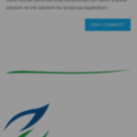
adresim ve site adresim bu tarayıcıya kaydedilsin.
zırve
endüstriyel temizlik