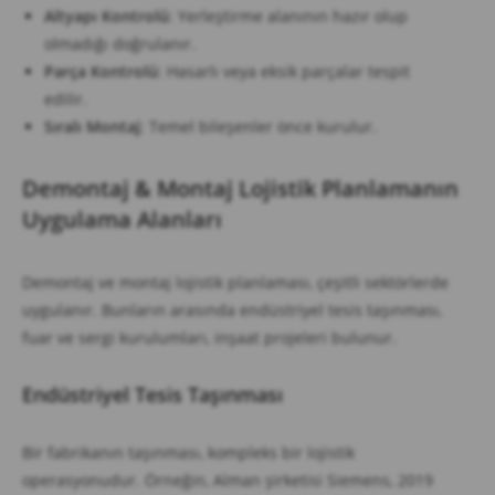
Altyapı Kontrolü
: Yerleştirme alanının hazır olup
olmadığı doğrulanır.
Parça Kontrolü
: Hasarlı veya eksik parçalar tespit
edilir.
Sıralı Montaj
: Temel bileşenler önce kurulur.
Demontaj & Montaj Lojistik Planlamanın
Uygulama Alanları
Demontaj ve montaj lojistik planlaması, çeşitli sektörlerde
uygulanır. Bunların arasında endüstriyel tesis taşınması,
fuar ve sergi kurulumları, inşaat projeleri bulunur.
Endüstriyel Tesis Taşınması
Bir fabrikanın taşınması, kompleks bir lojistik
operasyonudur. Örneğin, Alman şirketisi Siemens, 2019