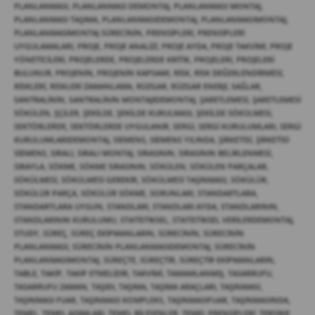
PLANLANMASI
,
PLANLANMASI DEMONTAJ
,
PLANLANMASI MONTAJ
,
PLANLANMASI TAŞIMA
,
PLANLANMASIDEMONTAJ
,
PLANLANMASIMONTAJ
,
PLANLANMASIMONTAJ SÜRECININ
,
PRENSIPLERI
,
PRENSIPLERI
UYGULAMALARI
,
PROJE
,
PROJE ANALIZI
,
PROJE AYDA
,
PROJE TAKVIMI
,
PROJE
YÖNETICILERI
,
PROJELERDE
,
PROJELERDE KRITIK
,
PROJELERI
,
PROJELERI
BULUNUR
,
PROJENIN
,
PROJENIN KAPSAMI
,
RISK
,
RISK DEĞERLENDIRMESI
,
RISKLERI
,
RISKLERI ZAMANLAMA
,
RÜZGAR
,
RÜZGAR ENERJI
,
SAĞLAR
,
SANTRALININ
,
SANTRALININ MONTAJIDEMONTAJ
,
ŞARETLEMESI
,
ŞARETLEMESI
SÖKÜLEN
,
ŞÇILER
,
ŞEKILDE
,
ŞEKILDE KURULMASI
,
ŞEKILDE SÖKÜLMESI
,
SEKTÖRLERDE
,
SEKTÖRLERDE UYGULANIR
,
SERGI
,
SERGI KURULUMLARI
,
SERGI
KURULUMLARIDEMONTAJ
,
SIEMENS
,
SIEMENS YILINDA
,
ŞIRKETISI
,
ŞIRKETISI
SIEMENS
,
SIRALI
,
SIRALI MONTAJ
,
SIRASININ
,
SIRASININ BELIRLENMESI
,
SIRAYLA
,
SÖKME
,
SÖKME SIRASININ
,
SÖKÜLEN
,
SÖKÜLEN PARÇALAR
,
SÖKÜLMESI
,
SÖKÜLMESI GEREKIR
,
SÖKÜLMESI TAŞINMASI
,
SÖKÜLÜR
,
SÖKÜLÜR PARÇA
,
SÖKÜLÜR SÖKME
,
SORUNLARI
,
STANDARTLARA
,
STANDARTLARA UYGUN
,
STANDLARI
,
STANDLARI AYDA
,
STANDLARININ
,
STANDLARININ KURULUMU
,
STATISTIKSEL
,
STATISTIKSEL VERILERDEMONTAJ
,
STUDY
,
SÜREÇ
,
SÜREÇ EKIPMANLARIN
,
SÜRECININ
,
SÜRECININ
PLANLANMASI
,
SÜRECININ PLANLANMASIDEMONTAJ
,
SÜRECININ
PLANLANMASIMONTAJ
,
SÜREÇTE
,
SÜREÇTIR
,
SÜREÇTIR EKIPMANLARIN
,
TABLE
,
TAKIP
,
TAKIP ETMELIDIR
,
TAKVIMI
,
TAMAMLANMIŞ
,
TASARRUFU
,
TASARRUFU ZAMAN
,
TAŞIDI
,
TAŞIMA
,
TAŞIMA ARAÇLARI
,
TAŞINMASI
,
TAŞINMASI FUAR
,
TAŞINMASI KOMPLEKS
,
TAŞINMASIFUAR
,
TAŞINMASINDA
,
TEMEL
,
TEMEL ADIMLARI
,
TEMEL BILEŞENLER
,
TEMEL PRENSIPLERI
,
TERSINE
,