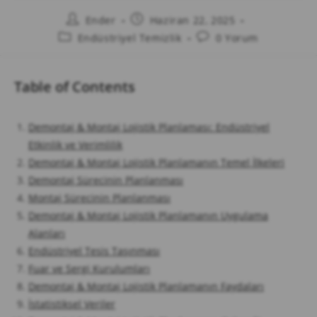
Ender
Haziran 22, 2025
Endüstriyel Temizlik
0 Yorum
Table of Contents
Demontaj & Montaj Lojistik Planlaması: Endüstriyel
Etkinlik ve Verimlilik
Demontaj & Montaj Lojistik Planlamanın Temel İlkeleri
Demontaj Sürecinin Planlanması
Montaj Sürecinin Planlanması
Demontaj & Montaj Lojistik Planlamanın Uygulama
Alanları
Endüstriyel Tesis Taşınması
Fuar ve Sergi Kurulumları
Demontaj & Montaj Lojistik Planlamanın Faydaları
İstatistiksel Veriler