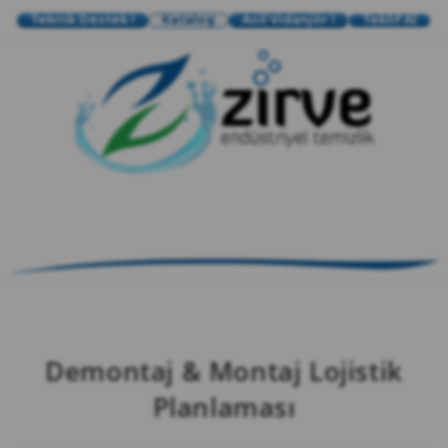
Teknik Destek !
Katalog
Acil Vidanjör !
Teklif Al
zırve
endüstriyel temizlik
Demontaj & Montaj Lojistik
Planlaması