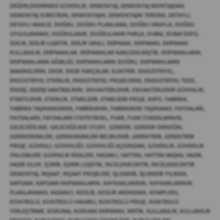
DEĞERLENDIRMESI GÜVENLIK
,
DEMONTAJ
,
DEMONTAJ MONTAJDAN
,
DEMONTAJ SÜRECININ
,
DEMONTAJIN
,
DEMONTAJIN TERSINE
,
DETAYLI
,
DETAYLI ANALIZ
,
DOĞRU
,
DOĞRU PLANLAMA
,
DOĞRU SIRAYLA
,
DOĞRU
UYGULANMASI
,
DOĞRULANIR
,
DOĞRULANIR PARÇA
,
DUBAI
,
DUBAI EXPO
,
EDILIR
,
EDILIR LOJISTIK
,
EDILIR SIRALI
,
EKIPMAN
,
EKIPMANI
,
EKIPMANI
KULLANILIR
,
EKIPMANLAR
,
EKIPMANLAR NAKLEDILMIŞTIR
,
EKIPMANLARIN
,
EKIPMANLARIN AĞIRLIĞI
,
EKIPMANLARIN DOĞRU
,
EKIPMANLARIN
MAKINELERIN
,
EKSIK
,
EKSIK PARÇALAR
,
ELEKTRIK
,
ENDÜSTRIYEL
,
ENDÜSTRIYEL ETKINLIK
,
ENDÜSTRIYEL PROJELERDE
,
ENDÜSTRIYEL TESIS
,
ENERJI
,
ENERJI SANTRALININ
,
ENVANTERLENIR
,
ENVANTERLENIR GÜVENLIK
,
ETIKETLENIR
,
ETKINLIK
,
ETMELIDIR
,
ETMELIDIR PROJE
,
EXPO
,
FABRIKA
,
FABRIKA TAŞINMASINDA
,
FABRIKANIN
,
FABRIKANIN TAŞINMASI
,
FAYDALARI
,
FAYDALARII
,
FAYDALARII STATISTIKSEL
,
FUAR
,
FUAR STANDLARININ
,
GELECEĞICASE
,
GELECEĞICASE STUDY
,
GEREKIR
,
GEREKIR ÖRNEĞIN
,
GEREKSINIMLERI
,
GEREKSINIMLERI BELIRLENIR
,
GEREKTIRIR
,
GEREKTIRIR
PROJE
,
GÜVENLI
,
GÜVENLIĞI
,
GÜVENLIĞI AÇISINDAN
,
GÜVENLIK
,
GÜVENLIK
ÖNLEMLERI
,
GÜVENLIK RISKLERI
,
HASARLI
,
HATTINI
,
HATTINI BAŞKA
,
HAZIR
,
HAZIR OLUP
,
IÇERIR
,
IÇERIR LOJISTIK
,
INCELENECEKTIR
,
INCELENECEKTIR
DEMONTAJ
,
INŞAAT
,
INŞAAT PROJELERI
,
IŞLEMDIR
,
IŞLEMDIR YILINDA
,
KAPSAMI
,
KAPSAMI EKIPMANLARIN
,
KAYNAKLARININ
,
KAYNAKLARININ
PLANLANMASI
,
KAZANCI
,
KESILIR
,
KESILIR ARDINDAN
,
KOMPLEKS
,
KONTROLÜ
,
KONTROLÜ HASARLI
,
KONTROLÜ PROJE
,
KONTROLÜ
YERLEŞTIRME
,
KORUMA
,
KORUMA EKIPMANI
,
KRITIK
,
KULLANILIR
,
KULLANILIR