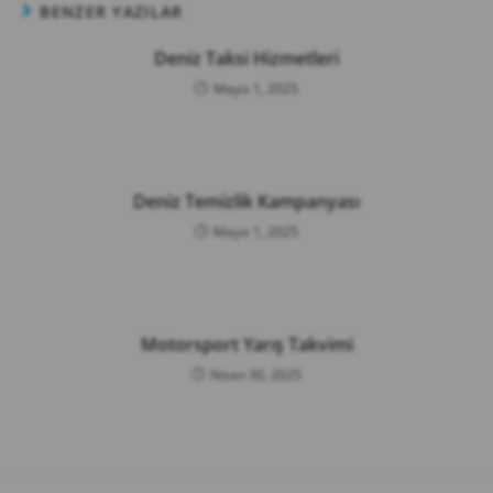
BENZER YAZILAR
Deniz Taksi Hizmetleri
Mayıs 1, 2025
Deniz Temizlik Kampanyası
Mayıs 1, 2025
Motorsport Yarış Takvimi
Nisan 30, 2025