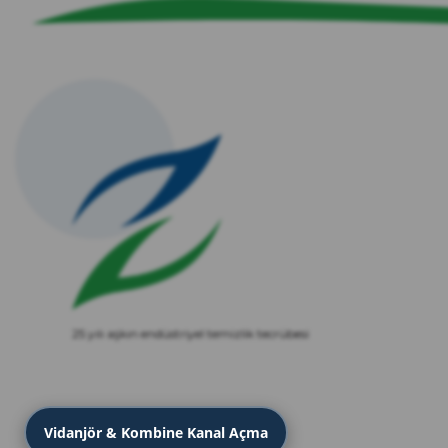
25 yılı aşkın endüstriyel temizlik tecrübesi
Vidanjör & Kombine Kanal Açma