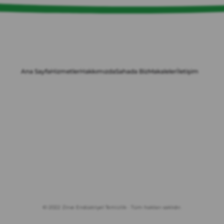
Ana Sayfa
Hizmetler
Hakkımızda
Sahada Biz
Makaleler
İletişim
© 2022 Zirve Endüstriyel Temizlik · Tüm hakları saklıdır.