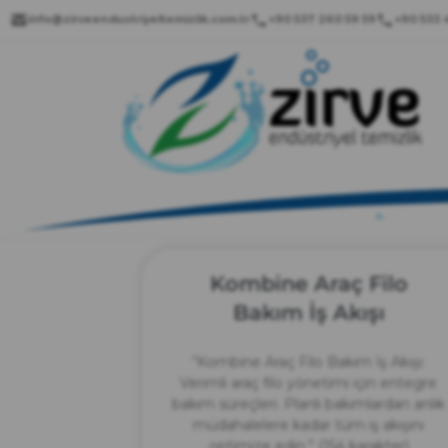
info@zirveendustriyeltemizlik.com.tr
+90 537 260 59 59
+90 533 4
Kombine Araç Filo
Bakım İş Akışı
“Kombine Araç Filo Bakım İş Akışı:
Verimli araç filo yönetimi için entegre
bakım süreçleri. Planlı bakımlardan anlık
müdahalelere kadar tüm iş akışını
optimize edin.” (154 karakter)