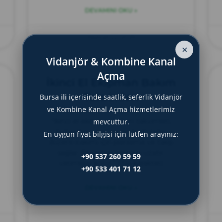
DEVAMINI OKU »
Haziran 22, 2025
×
Vidanjör & Kombine Kanal
Açma
İkinci El Ekipman Bakım
Takvimleri
Bursa ili içerisinde saatlik, seferlik Vidanjör
ve Kombine Kanal Açma hizmetlerimiz
“İkinci el ekipman bakım takvimleri,
mevcuttur.
kullanılmış makine ve teçhizatın
En uygun fiyat bilgisi için lütfen arayınız:
düzenli bakımı için planlama ve takip
sağlar. Ekipman ömrünü uzatır,
+90 537 260 59 59
verimliliği korur.” (154 karakter)
+90 533 401 71 12
DEVAMINI OKU »