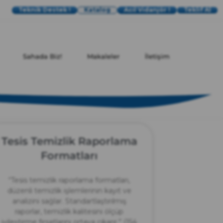
Teknik Destek !
Katalog
Acil Vidanjör !
Teklif Al
Sahada Biz!
Makaleler
İletişim
Tesis Temizlik Raporlama
Formatları
“Tesis temizlik raporlama formatları,
düzenli temizlik işlemlerinin kayıt ve
analizini sağlar. Standartlaştırılmış
raporlar, temizlik kalitesini ölçüp
iyileştirme fırsatlarını ortaya çıkarır.” (154