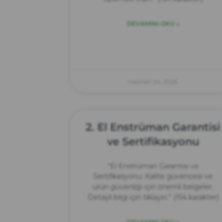
DEVAMINI OKU »
Haziran 24, 2025
2. El Enstrüman Garantisi
ve Sertifikasyonu
“El Enstrüman Garantisi ve
Sertifikasyonu: Kalite güvencesi ve
ürün güvenliği için önemli belgeler.
Detaylı bilgi için tıklayın.” (154 karakter)
DEVAMINI OKU »