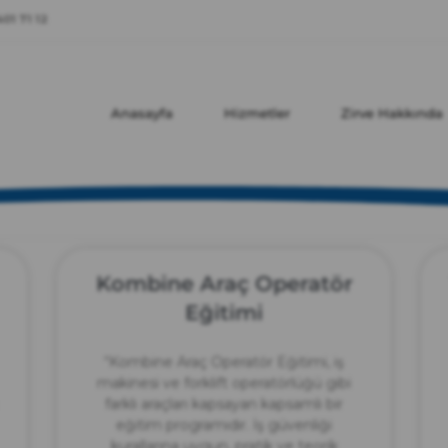
zırve
01 71 12
endüstriyel temizlik
Anasayfa
Hizmetler
Zirve Hakkında
Kombine Araç Operatör
Eğitimi
“Kombine Araç Operatör Eğitimi, iş
makinesi ve forklift operatörlüğü gibi
farklı araçları kapsayan kapsamlı bir
eğitim programıdır. İş güvenliği
kurallarına uygun, pratik ve teorik