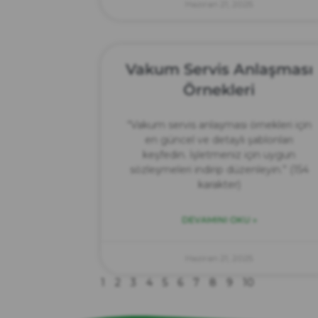
Haziran 21, 2025
Vakum Servis Anlaşması
Örnekleri
“Vakum servis anlaşması örnekleri için
en güncel ve detaylı şablonları
keşfedin. İşletmeniz için uygun
sözleşmeleri indirip düzenleyin.” (154
karakter)
DEVAMINI OKU »
Haziran 21, 2025
1
2
3
4
5
6
7
8
9
10