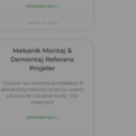
DEVAMINI OKU »
Haziran 22, 2025
Mekanik Montaj &
Demontaj Referans
Projeler
“Discover our mechanical installation &
dismantling reference projects—expert
solutions for industrial needs.” (154
characters)
DEVAMINI OKU »