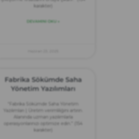
karakter)
DEVAMINI OKU »
Haziran 23, 2025
Fabrika Sökümde Saha
Yönetim Yazılımları
“Fabrika Sökümde Saha Yönetim
Yazılımları | Üretim verimliliğini artırın.
Alanında uzman yazılımlarla
operasyonlarınızı optimize edin.” (154
karakter)