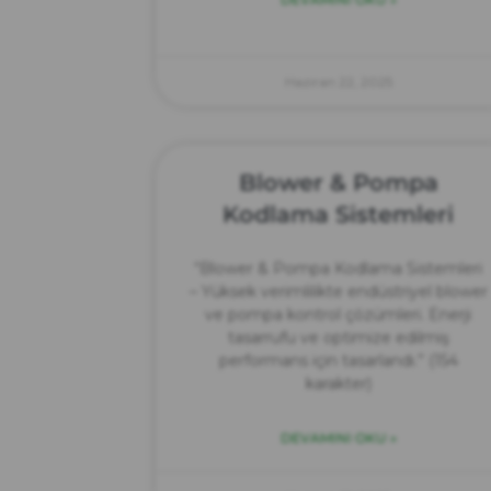
Haziran 22, 2025
Blower & Pompa
Kodlama Sistemleri
“Blower & Pompa Kodlama Sistemleri
– Yüksek verimlilikte endüstriyel blower
ve pompa kontrol çözümleri. Enerji
tasarrufu ve optimize edilmiş
performans için tasarlandı.” (154
karakter)
DEVAMINI OKU »