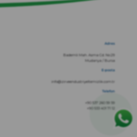
Adres
Bademli Mah. Asma Cd. No:29
Mudanya / Bursa
E-posta
info@zirveendustriyeltemizlik.com.tr
Telefon
+90 537 260 59 59
+90 533 401 71 12