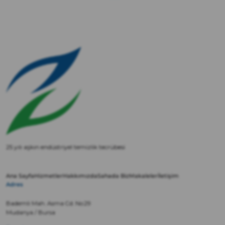
25 yılı aşkın endüstriyel temizlik tecrübesi
Ana Sayfa
Hizmetler
Hakkımızda
Sahada Biz
Makaleler
İletişim
Adres
Bademli Mah. Asma Cd. No:29
Mudanya / Bursa