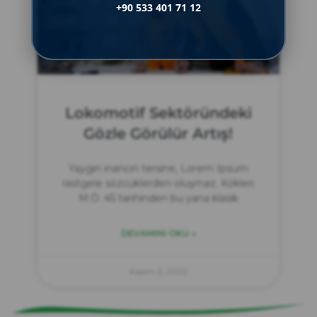
+90 533 401 71 12
Lokomotif Sektöründeki
Gözle Görülür Artış!
Yaygın inancın tersine, Lorem Ipsum
rastgele sözcüklerden oluşmaz. Kökleri
M.Ö. 45 tarihinden bu yana klasik
DEVAMINI OKU »
zırve
endüstriyel temizlik
Kasım 2, 2022