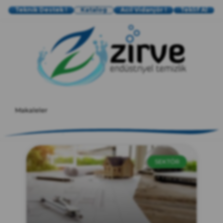
Teknik Destek !
Katalog
Acil Vidanjör !
Teklif Al
zırve
endüstriyel temizlik
Makaleler
SEKTÖR