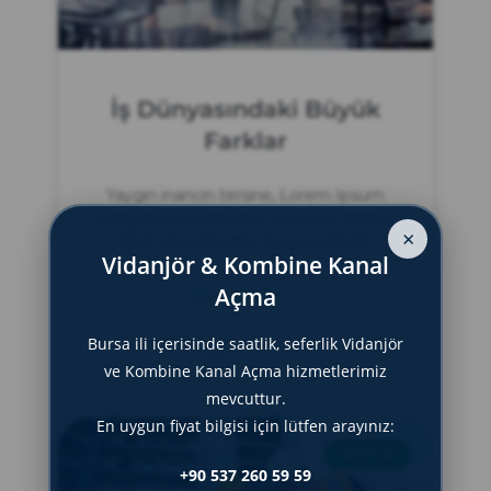
İş Dünyasındaki Büyük
Farklar
Yaygın inancın tersine, Lorem Ipsum
rastgele sözcüklerden oluşmaz. Kökleri
×
M.Ö. 45 tarihinden bu yana klasik
Vidanjör & Kombine Kanal
Açma
DEVAMINI OKU »
Bursa ili içerisinde saatlik, seferlik Vidanjör
Kasım 2, 2022
ve Kombine Kanal Açma hizmetlerimiz
mevcuttur.
En uygun fiyat bilgisi için lütfen arayınız:
SEKTÖR
+90 537 260 59 59