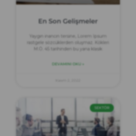
En Son Gelişmeler
Yaygın inancın tersine, Lorem Ipsum
rastgele sözcüklerden oluşmaz. Kökleri
M.Ö. 45 tarihinden bu yana klasik
DEVAMINI OKU »
Kasım 2, 2022
SEKTÖR