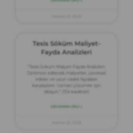
DEVAMINI OKU »
Haziran 22, 2025
Tesis Söküm Maliyet-
Fayda Analizleri
“Tesis Söküm Maliyet-Fayda Analizleri:
Optimize edilecek maliyetler, çevresel
etkiler ve uzun vadeli faydaları
karşılaştırın. Uzman çözümler için
tıklayın.” (154 karakter)
DEVAMINI OKU »
Haziran 22, 2025