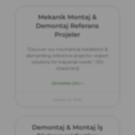
Mekanik Montaj &
Demontaj Referans
Projeler
“Discover our mechanical installation &
dismantling reference projects—expert
solutions for industrial needs.” (154
characters)
DEVAMINI OKU »
Haziran 21, 2025
Demontaj & Montaj İş