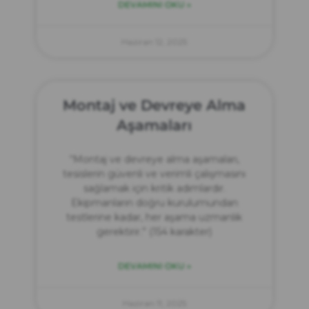
DEVAMINI OKU »
Haziran 12, 2025
Montaj ve Devreye Alma
Aşamaları
“Montaj ve devreye alma aşamaları,
tesislerin güvenli ve verimli çalışmasını
sağlamak için kritik adımlardır.
Ekipmanların doğru kurulumundan
testlerine kadar, her aşama uzmanlık
gerektirir.” (154 karakter)
DEVAMINI OKU »
Haziran 11, 2025