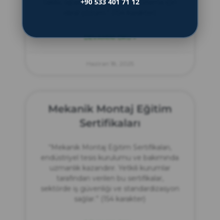
+90 533 401 71 12
takibi, sipariş yönetimi ve raporlama için
ideal çözüm.” (154 karakter)
DEVAMINI OKU »
Haziran 18, 2025
Mekanik Montaj Eğitim
Sertifikaları
“Mekanik Montaj Eğitim Sertifikaları,
endüstriyel tesis kurulumu ve bakımında
uzmanlık kazandırır. Yetkili kurumlar
tarafından verilen bu sertifikalar,
sektörde iş güvenliği ve standardizasyon
sağlar.” (154 karakter)