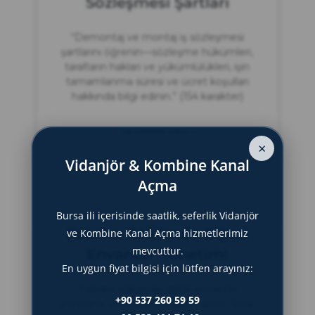
Sözleşmesi Şartları
“Demontaj ve montaj iş sözleşmesi
şartlarını öğrenin—sözleşme hükümleri,
tarafların hakları ve yükümlülükleri, işin
tamamlanma süresi ve ücret koşulları
hakkında bilgi edinin.” (154 karakter)
DEVAMINI OKU »
×
Vidanjör & Kombine Kanal
Haziran 20, 2025
Açma
Bursa ili içerisinde saatlik, seferlik Vidanjör
Fabrika Sökümde Dijital
ve Kombine Kanal Açma hizmetlerimiz
mevcuttur.
Envanter Yönetimi
En uygun fiyat bilgisi için lütfen arayınız:
“Fabrika sökümde dijital envanter
+90 537 260 59 59
yönetimi, üretim verimliliğini artırır. Stok