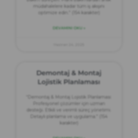
müdahalelere kadar tüm iş akışını
optimize edin.” (154 karakter)
DEVAMINI OKU »
Haziran 24, 2025
Demontaj & Montaj
Lojistik Planlaması
“Demontaj & Montaj Lojistik Planlaması:
Profesyonel çözümler için uzman
desteği. Etkili ve verimli süreç yönetimi.
Detaylı planlama ve uygulama.” (154
karakter)