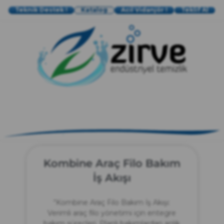
Teknik Destek !
Katalog
Acil Vidanjör !
Teklif Al
zırve
endüstriyel temizlik
Kombine Araç Filo Bakım
İş Akışı
“Kombine Araç Filo Bakım İş Akışı:
Verimli araç filo yönetimi için entegre
bakım süreçleri. Planlı bakımlardan anlık