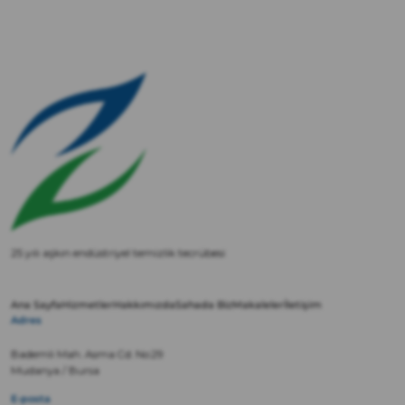
25 yılı aşkın endüstriyel temizlik tecrübesi
Ana Sayfa
Hizmetler
Hakkımızda
Sahada Biz
Makaleler
İletişim
Adres
Bademli Mah. Asma Cd. No:29
Mudanya / Bursa
E-posta