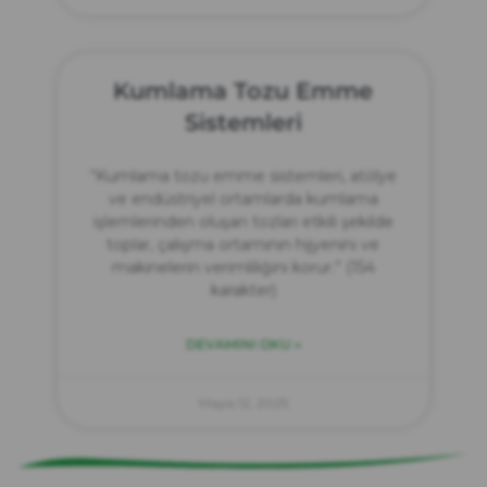
Kumlama Tozu Emme
Sistemleri
“Kumlama tozu emme sistemleri, atölye
ve endüstriyel ortamlarda kumlama
işlemlerinden oluşan tozları etkili şekilde
toplar, çalışma ortamının hijyenini ve
makinelerin verimliliğini korur.” (154
karakter)
DEVAMINI OKU »
zırve
endüstriyel temizlik
Mayıs 12, 2025