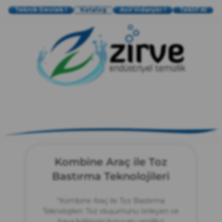
Teknik Destek !
Katalog
Acil Vidanjör !
Teklif Al
zırve
endüstriyel temizlik
Kombine Araç ile Toz
Bastırma Teknolojileri
“Kombine Araç ile Toz Bastırma
Teknolojileri: Toz oluşumunu önleyen ve
hava kalitesini koruyan yenilikçi