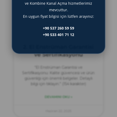
ve Kombine Kanal Açma hizmetlerimiz
DEVAMINI OKU »
mevcuttur.
En uygun fiyat bilgisi için lütfen arayınız:
Haziran 22, 2025
+90 537 260 59 59
+90 533 401 71 12
2. El Enstrüman Garantisi
ve Sertifikasyonu
“El Enstrüman Garantisi ve
Sertifikasyonu: Kalite güvencesi ve ürün
güvenliği için önemli belgeler. Detaylı
bilgi için tıklayın.” (154 karakter)
DEVAMINI OKU »
Haziran 22, 2025