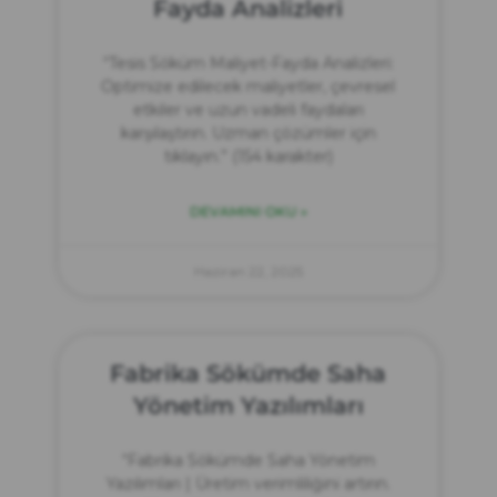
Fayda Analizleri
“Tesis Söküm Maliyet-Fayda Analizleri:
Optimize edilecek maliyetler, çevresel
etkiler ve uzun vadeli faydaları
karşılaştırın. Uzman çözümler için
tıklayın.” (154 karakter)
DEVAMINI OKU »
Haziran 22, 2025
Fabrika Sökümde Saha
Yönetim Yazılımları
“Fabrika Sökümde Saha Yönetim
Yazılımları | Üretim verimliliğini artırın.