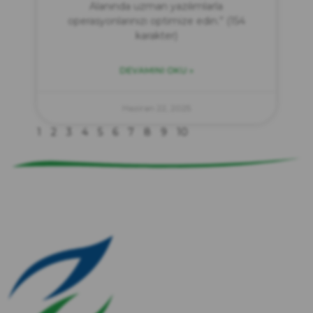
Alanında uzman yazılımlarla
operasyonlarınızı optimize edin.” (154
karakter)
DEVAMINI OKU »
zırve
endüstriyel temizlik
Haziran 22, 2025
1
2
3
4
5
6
7
8
9
10