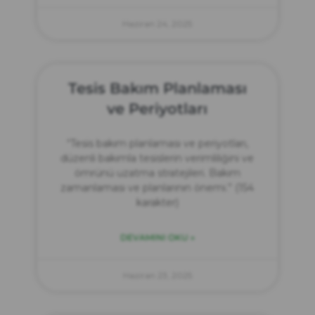
Haziran 24, 2025
Tesis Bakım Planlaması
ve Periyotları
“Tesis bakım planlaması ve periyotları,
düzenli bakımla tesislerin verimliliğini ve
ömrünü uzatma stratejileri. Bakım
zamanlaması ve planlarının önemi.” (154
karakter)
DEVAMINI OKU »
Haziran 23, 2025