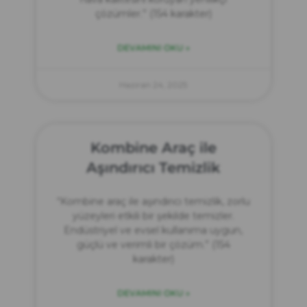
çözümler.” (154 karakter)
DEVAMINI OKU »
Haziran 24, 2025
Kombine Araç ile
Aşındırıcı Temizlik
“Kombine araç ile aşındırıcı temizlik, zorlu
yüzeyleri etkili bir şekilde temizler.
Endüstriyel ve evsel kullanıma uygun,
güçlü ve verimli bir çözüm.” (154
karakter)
DEVAMINI OKU »