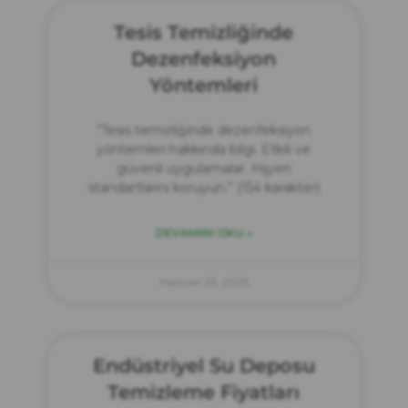
Tesis Temizliğinde
Dezenfeksiyon
Yöntemleri
“Tesis temizliğinde dezenfeksiyon
yöntemleri hakkında bilgi. Etkili ve
güvenli uygulamalar. Hijyen
standartlarını koruyun.” (154 karakter)
DEVAMINI OKU »
Haziran 23, 2025
Endüstriyel Su Deposu
Temizleme Fiyatları