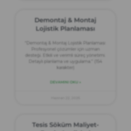
Demontaj & Montaj
Lojistik Planlaması
“Demontaj & Montaj Lojistik Planlaması:
Profesyonel çözümler için uzman
desteği. Etkili ve verimli süreç yönetimi.
Detaylı planlama ve uygulama.” (154
karakter)
DEVAMINI OKU »
Haziran 22, 2025
Tesis Söküm Maliyet-