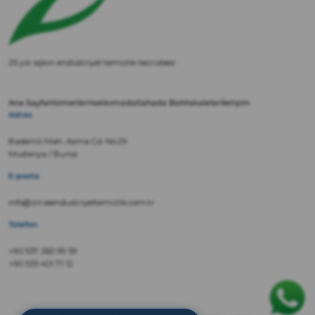
25 yılı aşkın endüstriyel temizlik tecrübesi
Ana Sayfa
Hizmetler
Hakkımızda
Sahada Biz
Makaleler
İletişim
Adres
Bademli Mah. Asma Cd. No:29
Mudanya / Bursa
E-posta
info@zirveendustriyeltemizlik.com.tr
Telefon
+90 537 260 59 59
+90 533 401 71 12