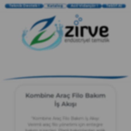
Teknik Destek !
Katalog
Acil Vidanjör !
Teklif Al
zırve
endüstriyel temizlik
Kombine Araç Filo Bakım
İş Akışı
“Kombine Araç Filo Bakım İş Akışı:
Verimli araç filo yönetimi için entegre
bakım süreçleri. Planlı bakımlardan anlık