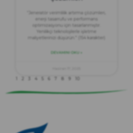
“Jeneratör verimlilik artırma çözümleri,
enerji tasarrufu ve performans
optimizasyonu için tasarlanmıştır.
Yenilikçi teknolojilerle işletme
maliyetlerinizi düşürün.” (154 karakter)
DEVAMINI OKU »
zırve
endüstriyel temizlik
Haziran 17, 2025
1
2
3
4
5
6
7
8
9
10