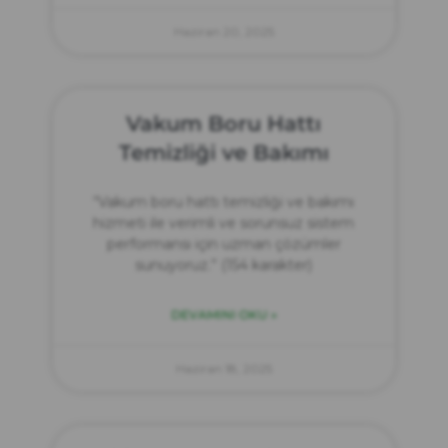
Haziran 20, 2025
Vakum Boru Hattı
Temizliği ve Bakımı
“Vakum boru hattı temizliği ve bakımı
hizmeti ile verimli ve sorunsuz sistem
performansı için uzman çözümler
sunuyoruz.” (154 karakter)
DEVAMINI OKU »
Haziran 18, 2025