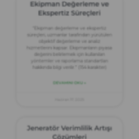
Ekipman Değerleme ve
Ekspertiz Süreçleri
“Ekipman değerleme ve ekspertiz
süreçleri, uzmanlar tarafından yürütülen
objektif değerleme ve analiz
hizmetlerini kapsar. Ekipmanların piyasa
değerini belirlemek için kullanılan
yöntemler ve raporlama standartları
hakkında bilgi verilir.” (154 karakter)
DEVAMINI OKU »
Haziran 17, 2025
Jeneratör Verimlilik Artışı
Çözümleri