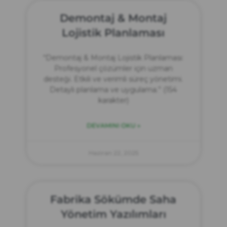
Demontaj & Montaj
Lojistik Planlaması
“Demontaj & Montaj Lojistik Planlaması:
Profesyonel çözümler için uzman
desteği. Etkili ve verimli süreç yönetimi.
Detaylı planlama ve uygulama.” (154
karakter)
DEVAMINI OKU »
Haziran 22, 2025
Fabrika Sökümde Saha
Yönetim Yazılımları