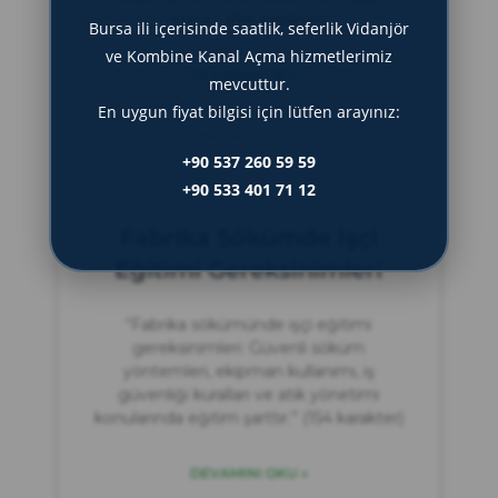
korur.” (154 karakter)
Bursa ili içerisinde saatlik, seferlik Vidanjör
ve Kombine Kanal Açma hizmetlerimiz
DEVAMINI OKU »
mevcuttur.
En uygun fiyat bilgisi için lütfen arayınız:
Haziran 21, 2025
+90 537 260 59 59
+90 533 401 71 12
Fabrika Sökümde İşçi
Eğitimi Gereksinimleri
“Fabrika sökümünde işçi eğitimi
gereksinimleri: Güvenli söküm
yöntemleri, ekipman kullanımı, iş
güvenliği kuralları ve atık yönetimi
konularında eğitim şarttır.” (154 karakter)
DEVAMINI OKU »