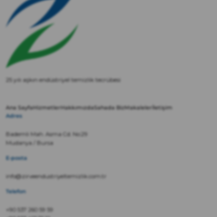
25 yılı aşkın endüstriyel temizlik tecrübesi
Ana Sayfa
Hizmetler
Hakkımızda
Sahada Biz
Makaleler
İletişim
Adres
Bademli Mah. Asma Cd. No:29
Mudanya / Bursa
E-posta
info@zirveendustriyeltemizlik.com.tr
Telefon
+90 537 260 59 59