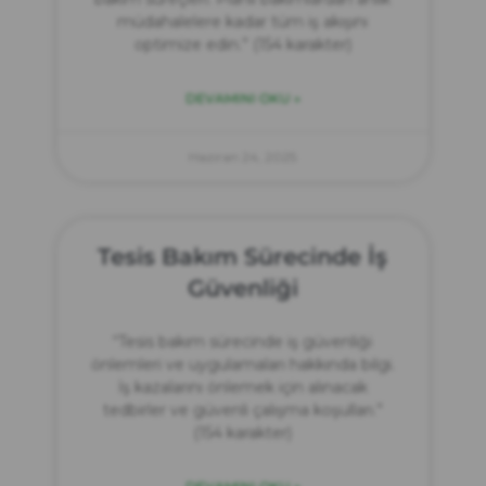
müdahalelere kadar tüm iş akışını
optimize edin.” (154 karakter)
DEVAMINI OKU »
Haziran 24, 2025
Tesis Bakım Sürecinde İş
Güvenliği
“Tesis bakım sürecinde iş güvenliği
önlemleri ve uygulamaları hakkında bilgi.
İş kazalarını önlemek için alınacak
tedbirler ve güvenli çalışma koşulları.”
(154 karakter)