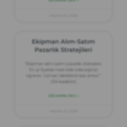
DEVAMINI OKU »
Haziran 23, 2025
Ekipman Alım-Satım
Pazarlık Stratejileri
“Ekipman alım-satım pazarlık stratejileri:
En iyi fiyatları nasıl elde edeceğinizi
öğrenin. Uzman taktiklerle karı artırın.”
(154 karakter)
DEVAMINI OKU »
Haziran 22, 2025