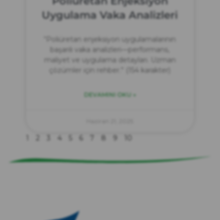
Poliüretan Enjeksiyon
Uygulama Vaka Analizleri
“Poliüretan enjeksiyon uygulamalarının
başarılı vaka analizleri—performans,
maliyet ve uygulama detayları. Uzman
çözümler için rehber.” (154 karakter)
DEVAMINI OKU »
zırve
endüstriyel temizlik
Haziran 21, 2025
1
2
3
4
5
6
7
8
9
10