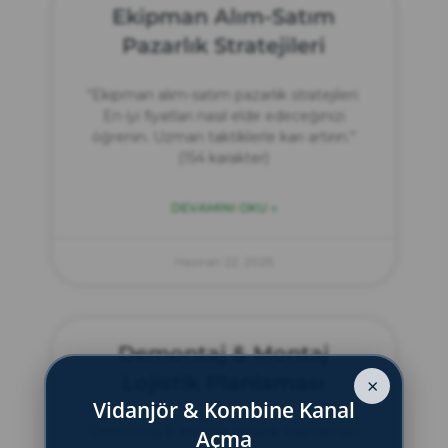
Ekipman Alım-Satım
Pazarlık Stratejileri
“Ekipman alım-satım pazarlık stratejileri:
En iyi fiyatları nasıl elde edeceğinizi
öğrenin. Uzman taktiklerle karı artırın.”
(154 karakter)
DEVAMINI OKU »
Haziran 22, 2025
Demontaj & Montaj
Lojistik Planlaması
×
Vidanjör & Kombine Kanal
“Demontaj & Montaj Lojistik Planlaması:
Açma