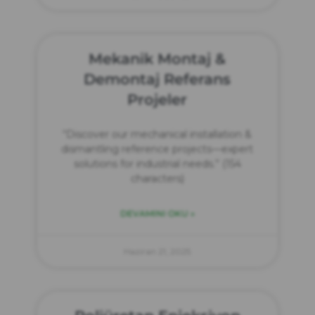
Mekanik Montaj &
Demontaj Referans
Projeler
“Discover our mechanical installation &
dismantling reference projects—expert
solutions for industrial needs.” (154
characters)
DEVAMINI OKU »
Haziran 21, 2025