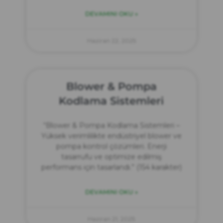
DEVAMINI OKU »
Haziran 22, 2025
Blower & Pompa
Kodlama Sistemleri
“Blower & Pompa Kodlama Sistemleri –
Yüksek verimlilikte endüstriyel blower ve
pompa kontrol çözümleri. Enerji
tasarrufu ve optimize edilmiş
performans için tasarlandı.” (154 karakter)
DEVAMINI OKU »
Haziran 21, 2025