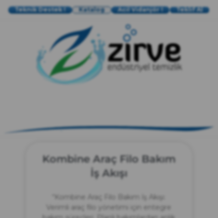
Teknik Destek !
Katalog
Acil Vidanjör !
Teklif Al
zırve
endüstriyel temizlik
Kombine Araç Filo Bakım
İş Akışı
“Kombine Araç Filo Bakım İş Akışı:
Verimli araç filo yönetimi için entegre
bakım süreçleri. Planlı bakımlardan anlık