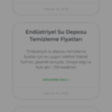
Haziran 23, 2025
Endüstriyel Su Deposu
Temizleme Fiyatları
“Endüstriyel su deposu temizleme
fiyatları için en uygun teklifler! Kaliteli
hizmet, garantili sonuçlar. Detaylı bilgi ve
fiyat alın.” (154 karakter)
DEVAMINI OKU »
Haziran 22, 2025