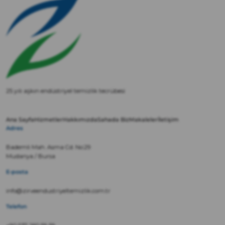
25 yılı aşkın endüstriyel temizlik tecrübesi
Ana Sayfa
Hizmetler
Hakkımızda
Sahada Biz
Makaleler
İletişim
Adres
Bademli Mah. Asma Cd. No:29
Mudanya / Bursa
E-posta
info@zirveendustriyeltemizlik.com.tr
Telefon