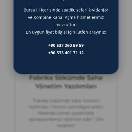
Profesyonel çözümler için uzman
desteği. Etkili ve verimli süreç yönetimi.
Bursa ili içerisinde saatlik, seferlik Vidanjör
Detaylı planlama ve uygulama.” (154
ve Kombine Kanal Açma hizmetlerimiz
karakter)
mevcuttur.
En uygun fiyat bilgisi için lütfen arayınız:
DEVAMINI OKU »
+90 537 260 59 59
Haziran 22, 2025
+90 533 401 71 12
Fabrika Sökümde Saha
Yönetim Yazılımları
“Fabrika Sökümde Saha Yönetim
Yazılımları | Üretim verimliliğini artırın.
Alanında uzman yazılımlarla
operasyonlarınızı optimize edin.” (154
karakter)