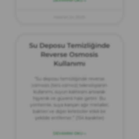
DEVAMINI OKU »
Haziran 24, 2025
Su Deposu Temizliğinde
Reverse Osmosis
Kullanımı
“Su deposu temizliğinde reverse
osmosis (ters osmoz) teknolojisinin
kullanımı, suyun kalitesini artırarak
hijyenik ve güvenli hale getirir. Bu
yöntemle, suya karışan ağır metaller,
bakteri ve diğer kirleticiler etkili bir
şekilde entferner.” (154 karakter)
DEVAMINI OKU »