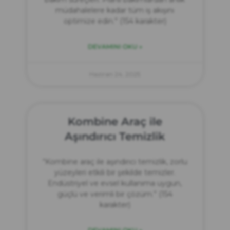
müdahalelere kadar tüm iş akışını
optimize edin.” (154 karakter)
DEVAMINI OKU »
Haziran 24, 2025
Kombine Araç ile
Aşındırıcı Temizlik
“Kombine araç ile aşındırıcı temizlik, zorlu
yüzeyleri etkili bir şekilde temizler.
Endüstriyel ve evsel kullanıma uygun,
güçlü ve verimli bir çözüm.” (154
karakter)