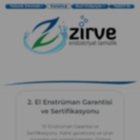
Teknik Destek !
Katalog
Acil Vidanjör !
Teklif Al
zırve
endüstriyel temizlik
2. El Enstrüman Garantisi
ve Sertifikasyonu
“El Enstrüman Garantisi ve
Sertifikasyonu: Kalite güvencesi ve ürün
güvenliği için önemli belgeler. Detaylı