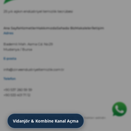
25 yılı aşkın endüstriyel temizlik tecrübesi
Ana Sayfa
Hizmetler
Hakkımızda
Sahada Biz
Makaleler
İletişim
Adres
Bademli Mah. Asma Cd. No:29
Mudanya / Bursa
E-posta
info@zirveendustriyeltemizlik.com.tr
Telefon
+90 537 260 59 59
+90 533 401 71 12
© 2022 Zirve Endüstriyel Temizlik · Tüm hakları saklıdır.
Vidanjör & Kombine Kanal Açma