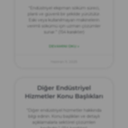
“Endüstriyel ekipman söküm süreci,
planlı ve güvenli bir şekilde yürütülür.
Eski veya kullanılmayan makinelerin
verimli sökümü için uzman çözümler
sunar.” (154 karakter)
DEVAMINI OKU »
Haziran 11, 2025
Diğer Endüstriyel
Hizmetler Konu Başlıkları
“Diğer endüstriyel hizmetler hakkında
bilgi edinin. Konu başlıkları ve detaylı
açıklamalarla sektörel çözümleri