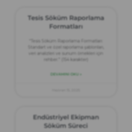
Tesis Söküm Raporlama
Formatları
“Tesis Söküm Raporlama Formatları:
Standart ve özel raporlama şablonları,
veri analizleri ve sunum örnekleri için
rehber.” (154 karakter)
DEVAMINI OKU »
Haziran 15, 2025
Endüstriyel Ekipman
Söküm Süreci