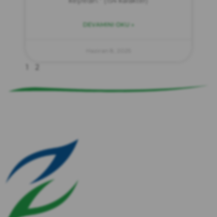
keşfedin.” (154 karakter)
DEVAMINI OKU »
zırve
endüstriyel temizlik
Haziran 8, 2025
1
2