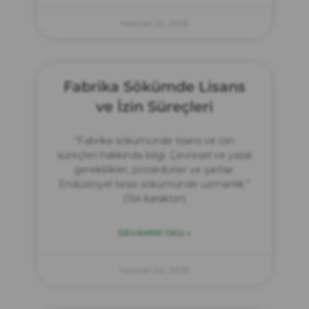
Haziran 22, 2025
Fabrika Sökümde Lisans
ve İzin Süreçleri
“Fabrika sökümünde lisans ve izin
süreçleri hakkında bilgi. Çevresel ve yasal
gereklilikler, prosedürler ve şartlar.
Endüstriyel tesis sökümünde uzmanlık.”
(154 karakter)
DEVAMINI OKU »
Haziran 20, 2025