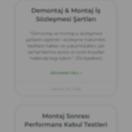
Demontaj & Montaj İş
Sözleşmesi Şartları
“Demontaj ve montaj iş sözleşmesi
şartlarını öğrenin—sözleşme hükümleri,
tarafların hakları ve yükümlülükleri, işin
tamamlanma süresi ve ücret koşulları
hakkında bilgi edinin.” (154 karakter)
DEVAMINI OKU »
Haziran 20, 2025
Montaj Sonrası
Performans Kabul Testleri