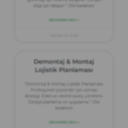
bilgi için tıklayın.” (154 karakter)
DEVAMINI OKU »
Haziran 22, 2025
Demontaj & Montaj
Lojistik Planlaması
“Demontaj & Montaj Lojistik Planlaması:
Profesyonel çözümler için uzman
desteği. Etkili ve verimli süreç yönetimi.
Detaylı planlama ve uygulama.” (154
karakter)
DEVAMINI OKU »