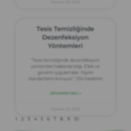
Haziran 23, 2025
Tesis Temizliğinde
Dezenfeksiyon
Yöntemleri
“Tesis temizliğinde dezenfeksiyon
yöntemleri hakkında bilgi. Etkili ve
güvenli uygulamalar. Hijyen
standartlarını koruyun.” (154 karakter)
DEVAMINI OKU »
zırve
endüstriyel temizlik
Haziran 23, 2025
1
2
3
4
5
6
7
8
9
10