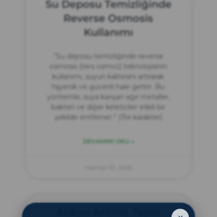
Su Deposu Temizliğinde
Reverse Osmosis
Kullanımı
“Su deposu temizliğinde reverse
osmosis (ters osmoz) teknolojisinin
kullanımı, suyun kalitesini artırarak
hijyenik ve güvenli hale getirir. Bu
yöntemle, suya karışan ağır metaller,
bakteri ve diğer kirleticiler etkili bir
şekilde entferner.” (154 karakter)
DEVAMINI OKU »
Haziran 23, 2025
Atıksu Arıtma Tesisi