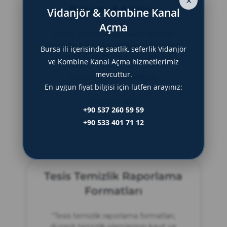
×
Bakımı Adımları
Vidanjör & Kombine Kanal
Açma
“Atıksu arıtma tesisi bakımı adımları:
periyodik kontroller, ekipman denetimi,
Bursa ili içerisinde saatlik, seferlik Vidanjör
kimyasal analizler ve acil onarımlarla
ve Kombine Kanal Açma hizmetlerimiz
verimli ve çevre dostu işletme
mevcuttur.
sağlanıyor.” (154 karakter)
En uygun fiyat bilgisi için lütfen arayınız:
DEVAMINI OKU »
+90 537 260 59 59
+90 533 401 71 12
Haziran 23, 2025
Tesis Temizlik Raporlama
Formatları
“Tesis temizlik raporlama formatları,
düzenli temizlik işlemlerinin kayıt ve