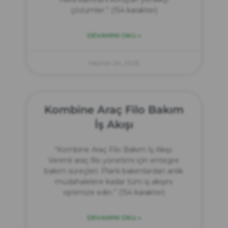
çözümler.” (154 karakter)
DEVAMINI OKU »
Haziran 24, 2025
Kombine Araç Filo Bakım
İş Akışı
“Kombine Araç Filo Bakım İş Akışı:
Verimli araç filo yönetimi için entegre
bakım süreçleri. Planlı bakımlardan anlık
müdahalelere kadar tüm iş akışını
optimize edin.” (154 karakter)
DEVAMINI OKU »