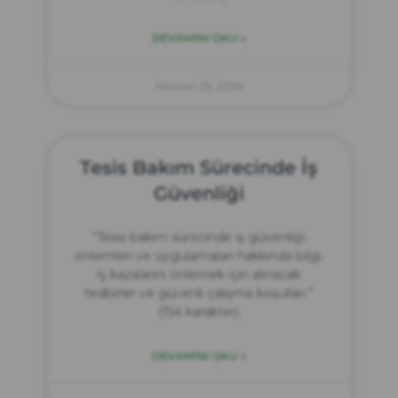
DEVAMINI OKU »
Haziran 23, 2025
Tesis Bakım Sürecinde İş
Güvenliği
“Tesis bakım sürecinde iş güvenliği
önlemleri ve uygulamaları hakkında bilgi.
İş kazalarını önlemek için alınacak
tedbirler ve güvenli çalışma koşulları.”
(154 karakter)
DEVAMINI OKU »