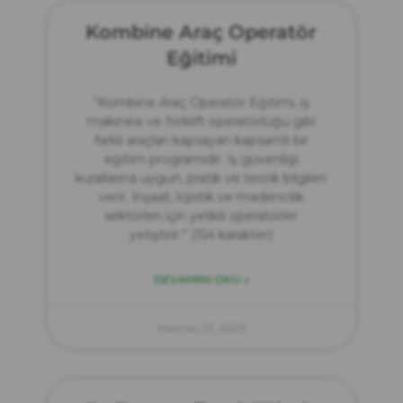
Kombine Araç Operatör
Eğitimi
“Kombine Araç Operatör Eğitimi, iş
makinesi ve forklift operatörlüğü gibi
farklı araçları kapsayan kapsamlı bir
eğitim programıdır. İş güvenliği
kurallarına uygun, pratik ve teorik bilgileri
verir. İnşaat, lojistik ve madencilik
sektörleri için yetkili operatörler
yetiştirir.” (154 karakter)
DEVAMINI OKU »
Haziran 23, 2025