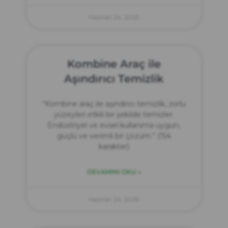
Haziran 24, 2025
Kombine Araç ile
Aşındırıcı Temizlik
“Kombine araç ile aşındırıcı temizlik, zorlu
yüzeyleri etkili bir şekilde temizler.
Endüstriyel ve evsel kullanıma uygun,
güçlü ve verimli bir çözüm.” (154
karakter)
DEVAMINI OKU »
Haziran 24, 2025