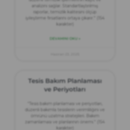
analizini sağlar. Standartlaştırılmış
raporlar, temizlik kalitesini ölçüp
iyileştirme fırsatlarını ortaya çıkarır.” (154
karakter)
DEVAMINI OKU »
Haziran 23, 2025
Tesis Bakım Planlaması
ve Periyotları
“Tesis bakım planlaması ve periyotları,
düzenli bakımla tesislerin verimliliğini ve
ömrünü uzatma stratejileri. Bakım
zamanlaması ve planlarının önemi.” (154
karakter)