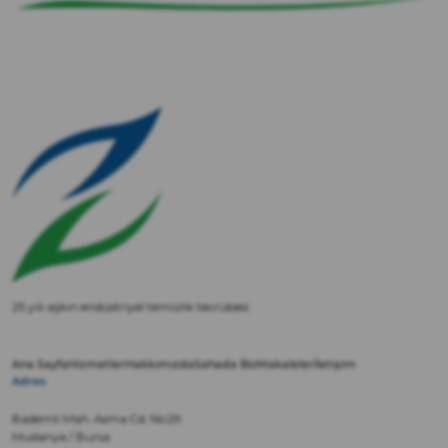
25 yılı aşkın endüstriyel temizlik tecrübesi
Ana Sayfa
Hizmetler
Hakkımızda
Sahada Biz
Makaleler
İletişim
Adres
Bademli Mah. Asma Cd. No:29
Mudanya / Bursa