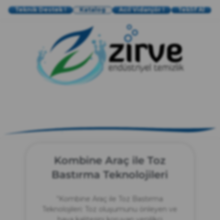
Teknik Destek !
Katalog
Acil Vidanjör !
Teklif Al
zırve
endüstriyel temizlik
Kombine Araç ile Toz
Bastırma Teknolojileri
“Kombine Araç ile Toz Bastırma
Teknolojileri: Toz oluşumunu önleyen ve
hava kalitesini koruyan yenilikçi