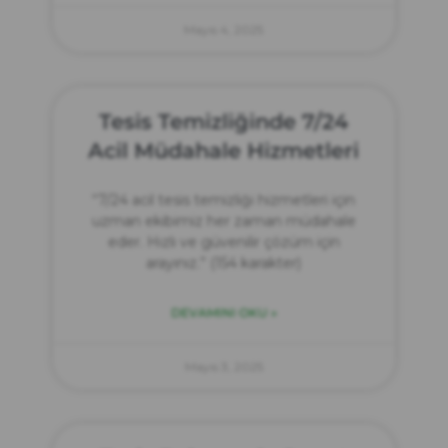
Mayıs 4, 2025
Tesis Temizliğinde 7/24
Acil Müdahale Hizmetleri
“7/24 acil tesis temizliği hizmetleri için
uzman ekibimiz her zaman müdahale
eder. Hızlı ve güvenilir çözüm için
arayınız.” (154 karakter)
DEVAMINI OKU »
Mayıs 3, 2025