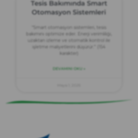
Tesis Bakımında Smart
Otomasyon Sistemleri
“Smart otomasyon sistemleri, tesis
bakımını optimize eder. Enerji verimliliği,
uzaktan izleme ve otomatik kontrol ile
işletme maliyetlerini düşürür.” (154
karakter)
DEVAMINI OKU »
zırve
endüstriyel temizlik
Mayıs 1, 2025