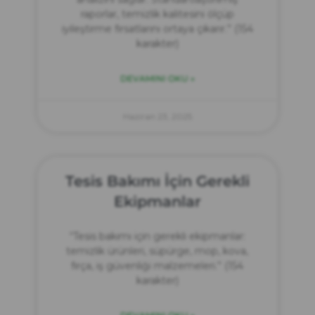
raporlar, temizlik kalitesini ölçüp
iyileştirme fırsatlarını ortaya çıkarır.” (154
karakter)
DEVAMINI OKU »
Haziran 23, 2025
Tesis Bakımı İçin Gerekli
Ekipmanlar
“Tesis bakımı için gerekli ekipmanlar:
temizlik ürünleri, süpürge, mop, kova,
fırça, iş güvenliği malzemeleri.” (154
karakter)