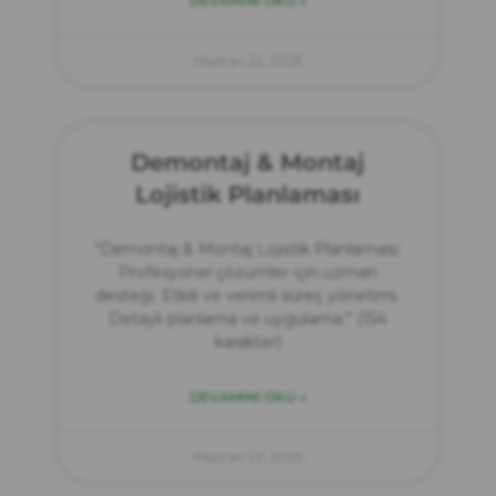
DEVAMINI OKU »
Haziran 22, 2025
Demontaj & Montaj
Lojistik Planlaması
“Demontaj & Montaj Lojistik Planlaması:
Profesyonel çözümler için uzman
desteği. Etkili ve verimli süreç yönetimi.
Detaylı planlama ve uygulama.” (154
karakter)
DEVAMINI OKU »
Haziran 22, 2025