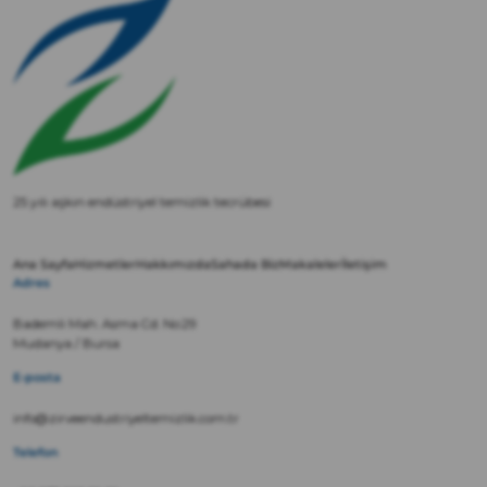
25 yılı aşkın endüstriyel temizlik tecrübesi
Ana Sayfa
Hizmetler
Hakkımızda
Sahada Biz
Makaleler
İletişim
Adres
Bademli Mah. Asma Cd. No:29
Mudanya / Bursa
E-posta
info@zirveendustriyeltemizlik.com.tr
Telefon