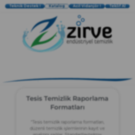
Teknik Destek !
Katalog
Acil Vidanjör !
Teklif Al
zırve
endüstriyel temizlik
Tesis Temizlik Raporlama
Formatları
“Tesis temizlik raporlama formatları,
düzenli temizlik işlemlerinin kayıt ve
analizini sağlar. Standartlaştırılmış