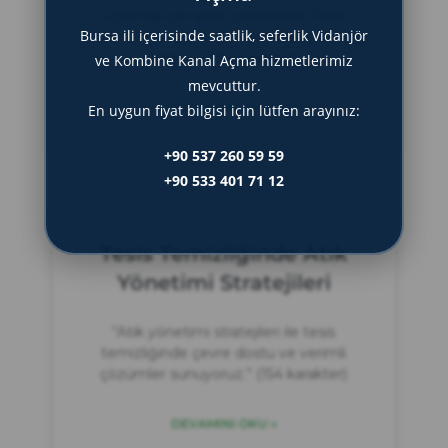
uzatmak için etkili yöntemler. Filtre
Bursa ili içerisinde saatlik, seferlik Vidanjör
bakımı ve değişim zamanı hakkında bilgi
edinin.” (154 karakter)
ve Kombine Kanal Açma hizmetlerimiz
mevcuttur.
DEVAMINI OKU »
En uygun fiyat bilgisi için lütfen arayınız:
+90 537 260 59 59
Mayıs 5, 2025
+90 533 401 71 12
Tesis Temizliğinde Atık
Yönetimi Stratejileri
“Atık yönetimi stratejileri ile tesis
temizliğinde çevre dostu ve verimli
çözümler sunuyoruz.” (154 karakter)
DEVAMINI OKU »