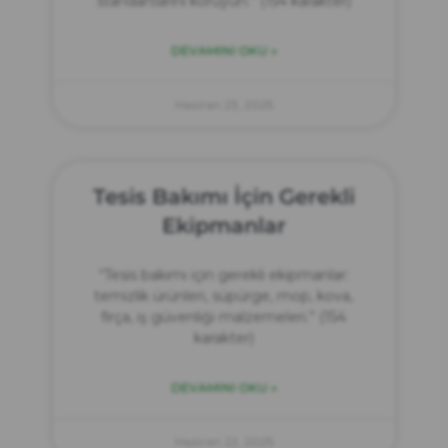
standartlarını koruyun.” (154 karakter)
DEVAMINI OKU »
Haziran 23, 2025
Tesis Bakımı İçin Gerekli
Ekipmanlar
“Tesis bakımı için gerekli ekipmanlar:
temizlik ürünleri, süpürge, mop, kova,
fırça, iş güvenliği malzemeleri.” (154
karakter)
DEVAMINI OKU »
Haziran 22, 2025