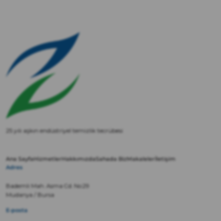
25 yılı aşkın endüstriyel temizlik tecrübesi
Ana Sayfa
Hizmetler
Hakkımızda
Sahada Biz
Makaleler
İletişim
Adres
Bademli Mah. Asma Cd. No:29
Mudanya / Bursa
E-posta