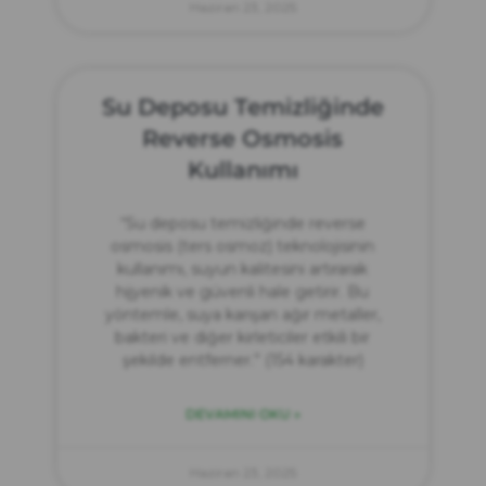
Haziran 23, 2025
Su Deposu Temizliğinde
Reverse Osmosis
Kullanımı
“Su deposu temizliğinde reverse
osmosis (ters osmoz) teknolojisinin
kullanımı, suyun kalitesini artırarak
hijyenik ve güvenli hale getirir. Bu
yöntemle, suya karışan ağır metaller,
bakteri ve diğer kirleticiler etkili bir
şekilde entferner.” (154 karakter)
DEVAMINI OKU »
Haziran 23, 2025