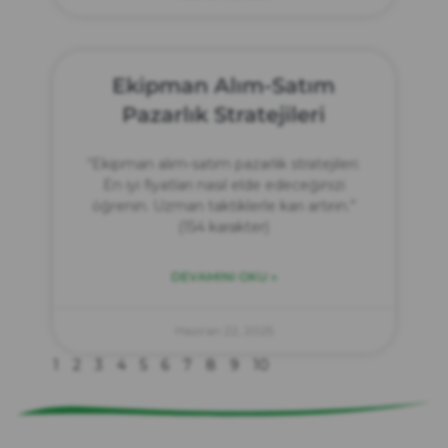
Ekipman Alım-Satım
Pazarlık Stratejileri
“Ekipman alım-satım pazarlık stratejileri:
En iyi fiyatları nasıl elde edeceğinizi
öğrenin. Uzman taktiklerle karı artırın.”
(154 karakter)
DEVAMINI OKU »
zırve
endüstriyel temizlik
Haziran 22, 2025
1
2
3
4
5
6
7
8
9
10