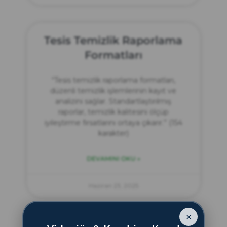
Tesis Temizlik Raporlama
Formatları
“Tesis temizlik raporlama formatları,
düzenli temizlik işlemlerinin kayıt ve
analizini sağlar. Standartlaştırılmış
raporlar, temizlik kalitesini ölçüp
iyileştirme fırsatlarını ortaya çıkarır.” (154
karakter)
DEVAMINI OKU »
Haziran 23, 2025
×