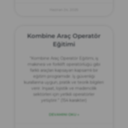
Haziran 24, 2025
Kombine Araç Operatör
Eğitimi
“Kombine Araç Operatör Eğitimi, iş
makinesi ve forklift operatörlüğü gibi
farklı araçları kapsayan kapsamlı bir
eğitim programıdır. İş güvenliği
kurallarına uygun, pratik ve teorik bilgileri
verir. İnşaat, lojistik ve madencilik
sektörleri için yetkili operatörler
yetiştirir.” (154 karakter)
DEVAMINI OKU »