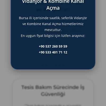
Vidanjör & Kombine Kanal
Tesis Bakım Planlaması
Açma
ve Periyotları
Bursa ili içerisinde saatlik, seferlik Vidanjör
“Tesis bakım planlaması ve periyotları,
ve Kombine Kanal Açma hizmetlerimiz
düzenli bakımla tesislerin verimliliğini ve
mevcuttur.
ömrünü uzatma stratejileri. Bakım
En uygun fiyat bilgisi için lütfen arayınız:
zamanlaması ve planlarının önemi.” (154
karakter)
+90 537 260 59 59
+90 533 401 71 12
DEVAMINI OKU »
Haziran 23, 2025
Tesis Bakım Sürecinde İş
Güvenliği
“Tesis bakım sürecinde iş güvenliği