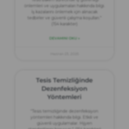
önlemleri ve uygulamaları hakkında bilgi.
İş kazalarını önlemek için alınacak
tedbirler ve güvenli çalışma koşulları.”
(154 karakter)
DEVAMINI OKU »
Haziran 23, 2025
Tesis Temizliğinde
Dezenfeksiyon
Yöntemleri
“Tesis temizliğinde dezenfeksiyon
yöntemleri hakkında bilgi. Etkili ve
güvenli uygulamalar. Hijyen