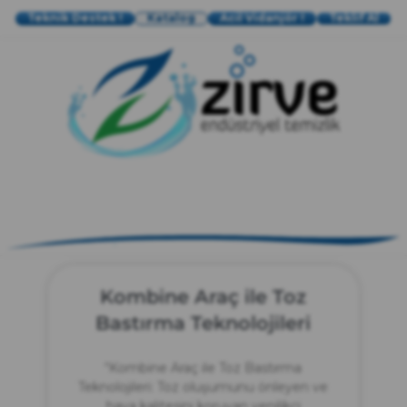
Teknik Destek !
Katalog
Acil Vidanjör !
Teklif Al
zırve
endüstriyel temizlik
Kombine Araç ile Toz
Bastırma Teknolojileri
“Kombine Araç ile Toz Bastırma
Teknolojileri: Toz oluşumunu önleyen ve
hava kalitesini koruyan yenilikçi