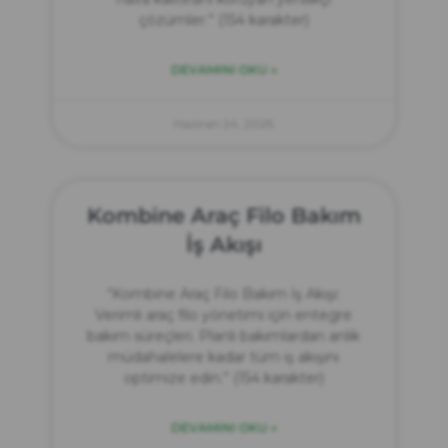
çözümler.” (154 karakter)
DEVAMINI OKU »
Haziran 24, 2025
Kombine Araç Filo Bakım
İş Akışı
“Kombine Araç Filo Bakım İş Akışı:
Verimli araç filo yönetimi için entegre
bakım süreçleri. Planlı bakımlardan anlık
müdahalelere kadar tüm iş akışını
optimize edin.” (154 karakter)
DEVAMINI OKU »