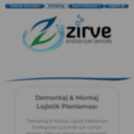
Teknik Destek !
Katalog
Acil Vidanjör !
Teklif Al
zırve
endüstriyel temizlik
Demontaj & Montaj
Lojistik Planlaması
“Demontaj & Montaj Lojistik Planlaması:
Profesyonel çözümler için uzman
desteği. Etkili ve verimli süreç yönetimi.