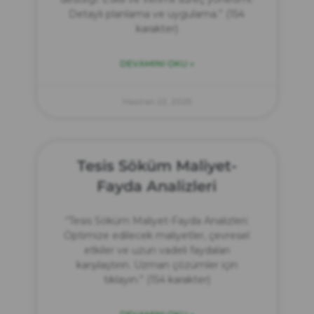
Detaylı planlama ve uygulama.” (154
karakter)
DEVAMINI OKU »
Haziran 22, 2025
Tesis Söküm Maliyet-
Fayda Analizleri
“Tesis Söküm Maliyet-Fayda Analizleri:
Optimize edilecek maliyetler, çevresel
etkiler ve uzun vadeli faydaları
karşılaştırın. Uzman çözümler için
tıklayın.” (154 karakter)