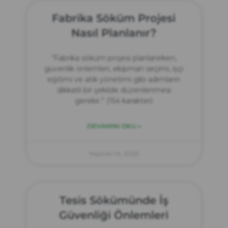
Fabrika Söküm Projesi
Nasıl Planlanır?
“Fabrika söküm projesi planlanırken,
güvenlik önlemleri, ekipman seçimi, işçi
eğitimi ve atık yönetimi gibi adımların
dikkatli bir şekilde düzenlenmesi
gerekir.” (154 karakter)
DEVAMINI OKU »
Haziran 14, 2025
Tesis Sökümünde İş
Güvenliği Önlemleri