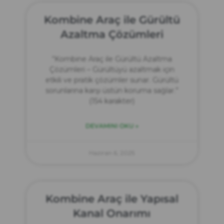
Kombine Araç ile Gürültü
Azaltma Çözümleri
“Kombine Araç ile Gürültü Azaltma
Çözümleri – Gürültüyü azaltmak için
etkili ve pratik çözümler sunar. Gürültü
sorunlarına karşı üstün koruma sağlar.”
(154 karakter)
DEVAMINI OKU »
Haziran 6, 2025
Kombine Araç ile Yapısal
Kanal Onarımı