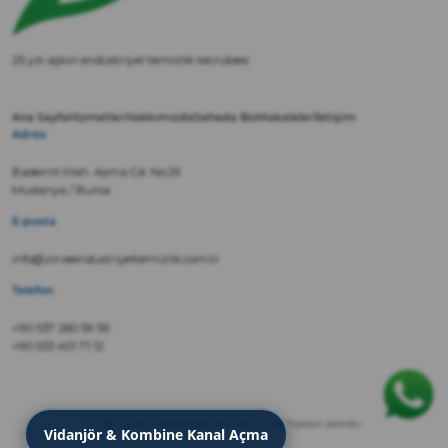
25 yılı aşkın endüstriyel temizlik tecrübesi
Ana Sayfa
Hizmetler
Hakkımızda
Sahada Biz
Makaleler
İletişim
Adres
Bademli Mah. Asma Cd. No:29
Mudanya / Bursa
E-posta
info@zirveendustriyeltemizlik.com.tr
Telefon
+90 537 260 59 59
+90 533 401 71 12
© 2022 Zirve Endüstriyel Temizlik · Tüm hakları saklıdır.
Vidanjör & Kombine Kanal Açma