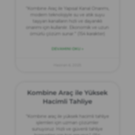
“Kombine Araç ile Yapısal Kanal Onarımı,
modern teknolojiyle su ve atık suyu
taşıyan kanalların hızlı ve dayanıklı
onarımı için kullanılır. Ekonomik ve uzun
ömürlü çözüm sunar.” (154 karakter)
DEVAMINI OKU »
Haziran 6, 2025
Kombine Araç ile Yüksek
Hacimli Tahliye
“Kombine araç ile yüksek hacimli tahliye
işlemleri için uzman çözümler
sunuyoruz. Hızlı ve güvenli tahliye