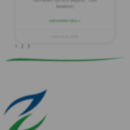
hizmetleri için bizi arayınız.” (154
karakter)
DEVAMINI OKU »
zırve
endüstriyel temizlik
Haziran 5, 2025
1
2
3