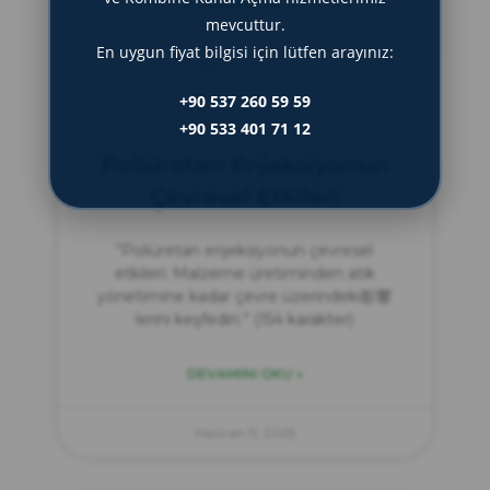
DEVAMINI OKU »
mevcuttur.
En uygun fiyat bilgisi için lütfen arayınız:
Haziran 14, 2025
+90 537 260 59 59
+90 533 401 71 12
Poliüretan Enjeksiyonun
Çevresel Etkileri
“Poliüretan enjeksiyonun çevresel
etkileri: Malzeme üretiminden atık
yönetimine kadar çevre üzerindeki影響
lerini keşfedin.” (154 karakter)
DEVAMINI OKU »
Haziran 11, 2025