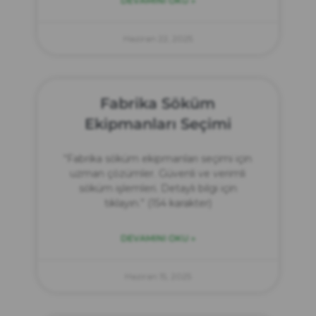
DEVAMINI OKU »
Haziran 22, 2025
Fabrika Söküm
Ekipmanları Seçimi
“Fabrika söküm ekipmanları seçimi için
uzman çözümler. Güvenli ve verimli
söküm işlemleri. Detaylı bilgi için
tıklayın.” (154 karakter)
DEVAMINI OKU »
Haziran 15, 2025