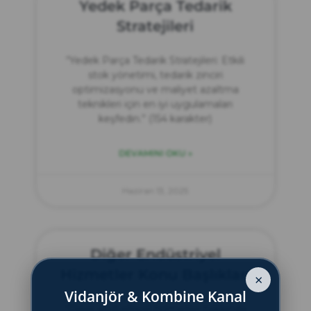
Yedek Parça Tedarik
Stratejileri
“Yedek Parça Tedarik Stratejileri: Etkili
stok yönetimi, tedarik zinciri
optimizasyonu ve maliyet azaltma
teknikleri için en iyi uygulamaları
keşfedin.” (154 karakter)
DEVAMINI OKU »
Haziran 13, 2025
Diğer Endüstriyel
Hizmetler Konu Başlıkları
×
Vidanjör & Kombine Kanal
“Diğer endüstriyel hizmetler hakkında