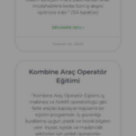
müdahalelere kadar tüm iş akışını
optimize edin.” (154 karakter)
DEVAMINI OKU »
Haziran 24, 2025
Kombine Araç Operatör
Eğitimi
“Kombine Araç Operatör Eğitimi, iş
makinesi ve forklift operatörlüğü gibi
farklı araçları kapsayan kapsamlı bir
eğitim programıdır. İş güvenliği
kurallarına uygun, pratik ve teorik bilgileri
verir. İnşaat, lojistik ve madencilik
sektörleri için yetkili operatörler