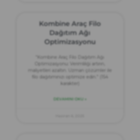
Kombine Araç Filo
Dağıtım Ağı
Optimizasyonu
“Kombine Araç Filo Dağıtım Ağı
Optimizasyonu: Verimliliği artırın,
maliyetleri azaltın. Uzman çözümler ile
filo dağıtımınızı optimize edin.” (154
karakter)
DEVAMINI OKU »
Haziran 6, 2025