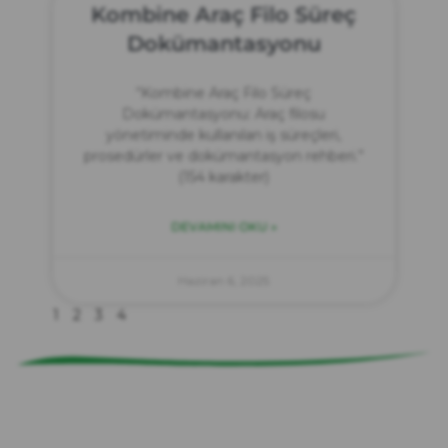
Kombine Araç Filo Süreç
Dokümantasyonu
“Kombine Araç Filo Süreç
Dokümantasyonu: Araç filosu
yönetiminde kullanılan iş süreçleri,
prosedürler ve dokümantasyon rehberi.”
(154 karakter)
DEVAMINI OKU »
zırve
endüstriyel temizlik
Haziran 6, 2025
1
2
3
4