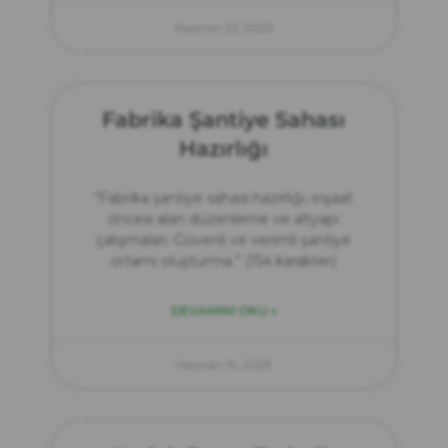
Haziran 22, 2025
Fabrika Şantiye Sahası
Hazırlığı
“Fabrika şantiye sahası hazırlığı, inşaat
öncesi alan düzenleme ve altyapı
çalışmaları. Güvenli ve verimli şantiye
ortamı oluşturma.” (154 karakter)
DEVAMINI OKU »
Haziran 15, 2025