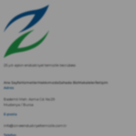
25 yılı aşkın endüstriyel temizlik tecrübesi
Ana Sayfa
Hizmetler
Hakkımızda
Sahada Biz
Makaleler
İletişim
Adres
Bademli Mah. Asma Cd. No:29
Mudanya / Bursa
E-posta
info@zirveendustriyeltemizlik.com.tr
Telefon