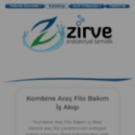
Teknik Destek !
Katalog
Acil Vidanjör !
Teklif Al
zırve
endüstriyel temizlik
Kombine Araç Filo Bakım
İş Akışı
“Kombine Araç Filo Bakım İş Akışı:
Verimli araç filo yönetimi için entegre
bakım süreçleri. Planlı bakımlardan anlık