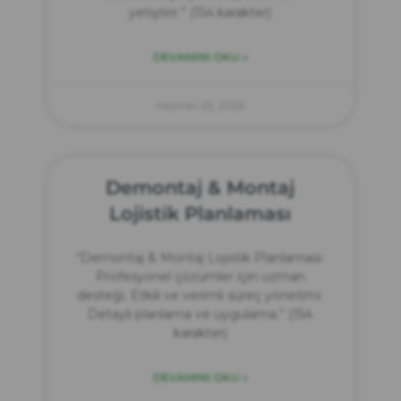
yetiştirir.” (154 karakter)
DEVAMINI OKU »
Haziran 23, 2025
Demontaj & Montaj
Lojistik Planlaması
“Demontaj & Montaj Lojistik Planlaması:
Profesyonel çözümler için uzman
desteği. Etkili ve verimli süreç yönetimi.
Detaylı planlama ve uygulama.” (154
karakter)
DEVAMINI OKU »