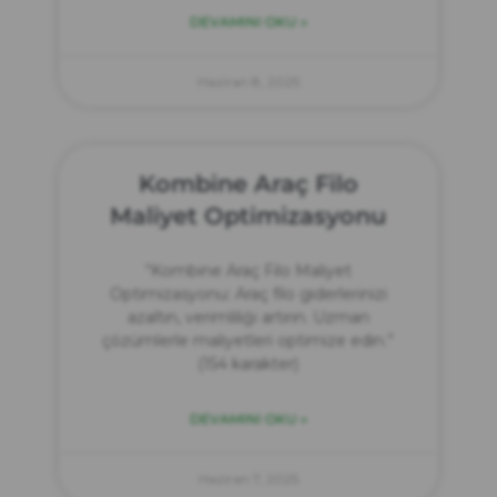
DEVAMINI OKU »
Haziran 8, 2025
Kombine Araç Filo
Maliyet Optimizasyonu
“Kombine Araç Filo Maliyet
Optimizasyonu: Araç filo giderlerinizi
azaltın, verimliliği artırın. Uzman
çözümlerle maliyetleri optimize edin.”
(154 karakter)
DEVAMINI OKU »
Haziran 7, 2025