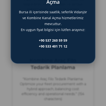
Açma
bilgi edinin. Konu başlıkları ve detaylı
açıklamalarla sektörel çözümleri
Bursa ili içerisinde saatlik, seferlik Vidanjör
keşfedin.” (154 karakter)
ve Kombine Kanal Açma hizmetlerimiz
mevcuttur.
DEVAMINI OKU »
En uygun fiyat bilgisi için lütfen arayınız:
Haziran 8, 2025
+90 537 260 59 59
+90 533 401 71 12
Kombine Araç Filo
Tedarik Planlama
“Kombine Araç Filo Tedarik Planlama:
Optimize your fleet procurement with a
hybrid approach, balancing cost
efficiency and operational needs.” (154
characters)