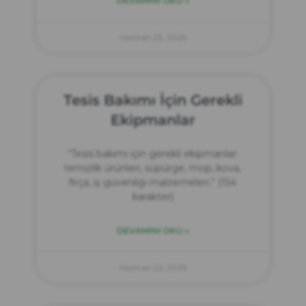
DEVAMINI OKU »
Haziran 23, 2025
Tesis Bakımı İçin Gerekli
Ekipmanlar
“Tesis bakımı için gerekli ekipmanlar:
temizlik ürünleri, süpürge, mop, kova,
fırça, iş güvenliği malzemeleri.” (154
karakter)
DEVAMINI OKU »
Haziran 22, 2025