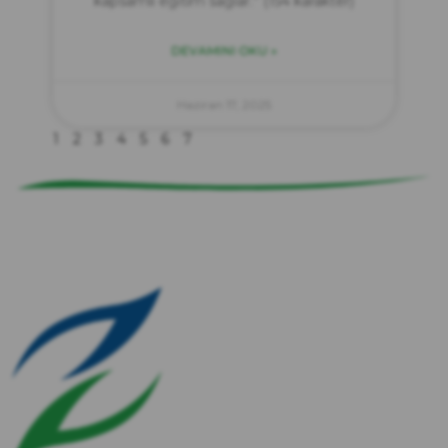
kapsamlı eğitim sağlar.” (154 karakter)
DEVAMINI OKU »
zırve
endüstriyel temizlik
Haziran 17, 2025
1
2
3
4
5
6
7