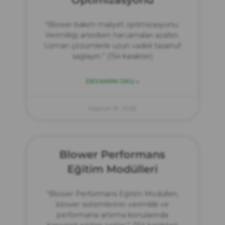
“Blower bakım maliyet optimizasyonu:
Verimliliği artırırken harcamaları azaltın.
Uzman çözümlerle uzun vadeli tasarruf
sağlayın.” (154 karakter)
DEVAMINI OKU »
Haziran 19, 2025
Blower Performans
Eğitim Modülleri
“Blower Performans Eğitim Modülleri,
blower sistemlerinin verimlilik ve
performansı artırma konularında