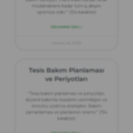
müdahalelere kadar tüm iş akışını
optimize edin.” (154 karakter)
DEVAMINI OKU »
Haziran 24, 2025
Tesis Bakım Planlaması
ve Periyotları
“Tesis bakım planlaması ve periyotları,
düzenli bakımla tesislerin verimliliğini ve
ömrünü uzatma stratejileri. Bakım
zamanlaması ve planlarının önemi.” (154
karakter)