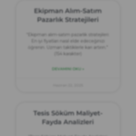
Ekipman Alım-Satım
Pazarlık Stratejileri
“Ekipman alım-satım pazarlık stratejileri:
En iyi fiyatları nasıl elde edeceğinizi
öğrenin. Uzman taktiklerle karı artırın.”
(154 karakter)
DEVAMINI OKU »
Haziran 22, 2025
Tesis Söküm Maliyet-
Fayda Analizleri