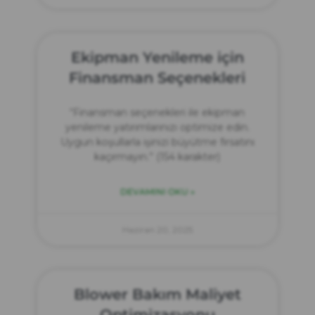
Ekipman Yenileme için
Finansman Seçenekleri
“Finansman seçenekleri ile ekipman
yenileme yatırımlarınızı optimize edin.
Uygun koşullarla işinizi büyütme fırsatını
kaçırmayın.” (154 karakter)
DEVAMINI OKU »
Haziran 20, 2025
Blower Bakım Maliyet
Optimizasyonu