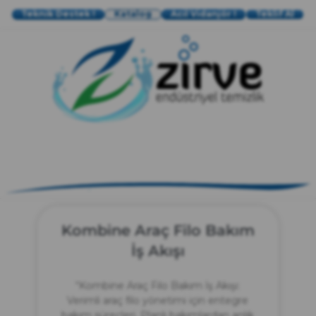
Teknik Destek !
Katalog
Acil Vidanjör !
Teklif Al
zırve
endüstriyel temizlik
Kombine Araç Filo Bakım
İş Akışı
“Kombine Araç Filo Bakım İş Akışı:
Verimli araç filo yönetimi için entegre
bakım süreçleri. Planlı bakımlardan anlık