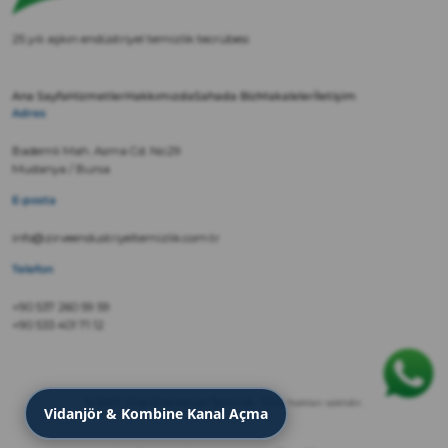
25 yılı aşkın endüstriyel temizlik tecrübesi
Ana Sayfa
Hizmetler
Hakkımızda
Sahada Biz
Makaleler
İletişim
Adres
Bademli Mah. Asma Cd. No:29
Mudanya / Bursa
E-posta
info@zirveendustriyeltemizlik.com.tr
Telefon
+90 537 260 59 59
+90 533 401 71 12
© 2022 Zirve Endüstriyel Temizlik · Tüm hakları saklıdır.
Vidanjör & Kombine Kanal Açma