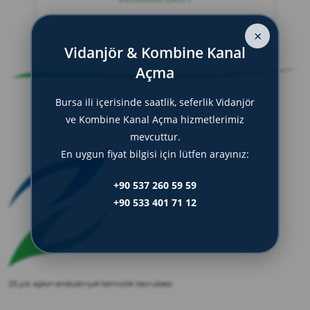
zırve
endüstriyel temizlik
×
Mayıs 1, 2025
Vidanjör & Kombine Kanal
Açma
Bursa ili içerisinde saatlik, seferlik Vidanjör
ve Kombine Kanal Açma hizmetlerimiz
mevcuttur.
En uygun fiyat bilgisi için lütfen arayınız:
+90 537 260 59 59
+90 533 401 71 12
25 yılı aşkın endüstriyel temizlik tecrübesi