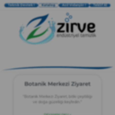
Teknik Destek !
Katalog
Acil Vidanjör !
Teklif Al
zırve
endüstriyel temizlik
Botanik Merkezi Ziyaret
“Botanik Merkezi Ziyaret, bitki çeşitliliği
ve doğa güzelliği keşfedin.”
DEVAMINI OKU »