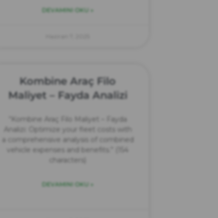
DEVAMINI OKU »
Haziran 7, 2025
Kombine Araç Filo
Maliyet – Fayda Analizi
“Kombine Araç Filo Maliyet – Fayda
Analizi: Optimize your fleet costs with
a comprehensive analysis of combined
vehicle expenses and benefits.” (154
characters)
DEVAMINI OKU »