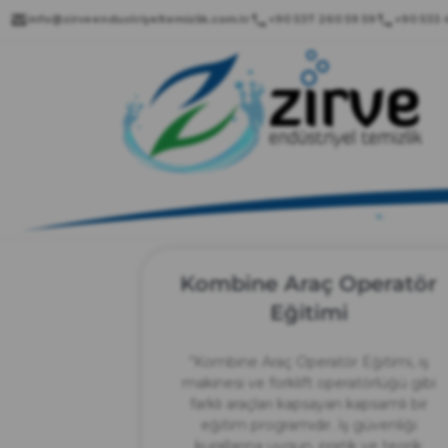
info@zirveendustriyeltemizlik.com.tr
+90 537 260 59 59
+90 533 4
Kombine Araç Operatör
Eğitimi
“Kombine Araç Operatör Eğitimi, iş
makinesi ve forklift operatörlüğü gibi
farklı araçları kapsayan kapsamlı bir
eğitim programıdır. İş güvenliği
kurallarına uygun, pratik ve teorik