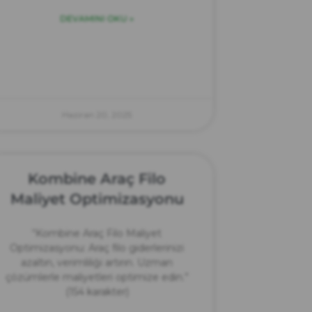
DEVAMINI OKU »
Haziran 20, 2025
Kombine Araç Filo
Maliyet Optimizasyonu
“Kombine Araç Filo Maliyet
Optimizasyonu: Araç filo giderlerinizi
azaltın, verimliliği artırın. Uzman
çözümlerle maliyetleri optimize edin.”
(154 karakter)