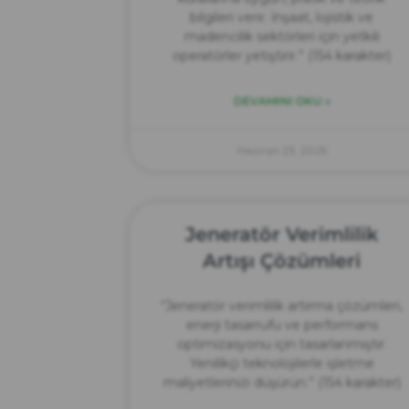
bilgileri verir. İnşaat, lojistik ve
madencilik sektörleri için yetkili
operatörler yetiştirir.” (154 karakter)
DEVAMINI OKU »
Haziran 23, 2025
Jeneratör Verimlilik
Artışı Çözümleri
“Jeneratör verimlilik artırma çözümleri,
enerji tasarrufu ve performans
optimizasyonu için tasarlanmıştır.
Yenilikçi teknolojilerle işletme
maliyetlerinizi düşürün.” (154 karakter)