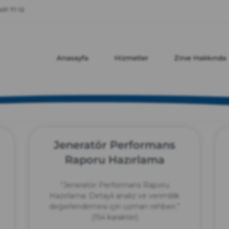
zırve
01 71 12
endüstriyel temizlik
Anasayfa
Hizmetler
Zirve Hakkında
Jeneratör Performans
Raporu Hazırlama
“Jeneratör Performans Raporu
Hazırlama: Detaylı analiz ve verimlilik
değerlendirmesi için uzman rehberi.”
(154 karakter)