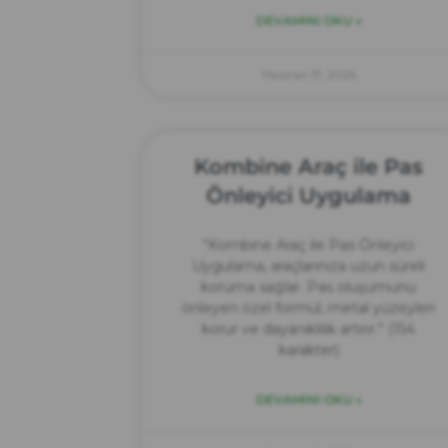
DEVAMINI OKU »
Haziran 17, 2025
Kombine Araç ile Pas
Önleyici Uygulama
“Kombine Araç ile Pas Önleyici
Uygulama, araçlarınıza uzun süreli
koruma sağlar. Pas oluşumunu
önleyen özel formül, metal yüzeyleri
korur ve dayanıklılık artırır.” (154
karakter)
DEVAMINI OKU »