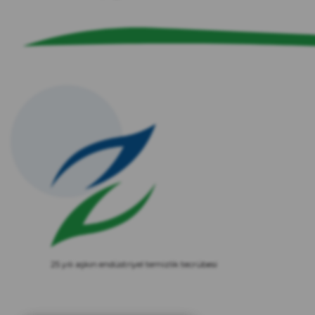
25 yılı aşkın endüstriyel temizlik tecrübesi