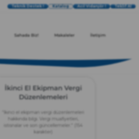
Teknik Destek !
Katalog
Acil Vidanjör !
Teklif Al
Sahada Biz!
Makaleler
İletişim
İkinci El Ekipman Vergi
Düzenlemeleri
“İkinci el ekipman vergi düzenlemeleri
hakkında bilgi. Vergi muafiyetleri,
istisnalar ve son güncellemeler.” (154
karakter)