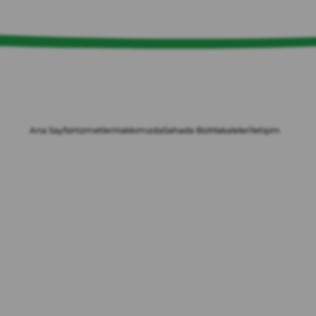
Ana Sayfa
Hizmetler
Hakkımızda
Sahada Biz
Makaleler
İletişim