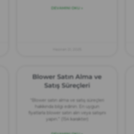
DEVAMINI OKU »
Haziran 21, 2025
Blower Satın Alma ve
Satış Süreçleri
“Blower satın alma ve satış süreçleri
hakkında bilgi edinin. En uygun
fiyatlarla blower satın alın veya satışını
yapın.” (154 karakter)
DEVAMINI OKU »