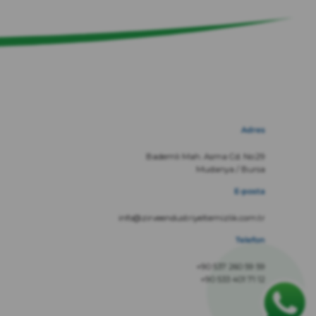
Adres
Bademli Mah. Asma Cd. No:29
Mudanya / Bursa
E-posta
info@zirveendustriyeltemizlik.com.tr
Telefon
+90 537 260 59 59
+90 533 401 71 12