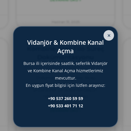
Haziran 13, 2025
×
Vidanjör & Kombine Kanal
Kombine Araç Filo Süreç
Açma
Dokümantasyonu
Bursa ili içerisinde saatlik, seferlik Vidanjör
ve Kombine Kanal Açma hizmetlerimiz
“Kombine Araç Filo Süreç
Dokümantasyonu: Araç filosu
mevcuttur.
yönetiminde kullanılan iş süreçleri,
En uygun fiyat bilgisi için lütfen arayınız:
prosedürler ve dokümantasyon
rehberi.” (154 karakter)
+90 537 260 59 59
+90 533 401 71 12
DEVAMINI OKU »