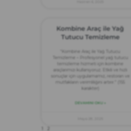
Haziran 6, 2025
Kombine Araç ile Yağ
Tutucu Temizleme
“Kombine Araç ile Yağ Tutucu
Temizleme – Profesyonel yağ tutucu
temizleme hizmeti için kombine
araçlarımızı kullanıyoruz. Etkili ve hızlı
sonuçlar için uygulamamız, restoran ve
mutfakların verimliliğini artırır.” (155
karakter)
DEVAMINI OKU »
Mayıs 28, 2025
1
2