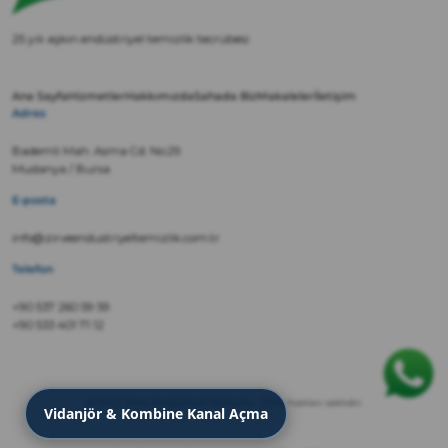
25 yılı aşkın endüstriyel temizlik tecrübesi
Ana Sayfa
Hizmetler
Hakkımızda
Sahada Biz
Makaleler
İletişim
Adres
Bademli Mah. Asma Cd. No:29
Mudanya / Bursa
E-posta
info@zirveendustriyeltemizlik.com.tr
Telefon
+90 537 260 59 59
+90 533 401 71 12
© 2022 Zirve Endüstriyel Temizlik · Tüm hakları saklıdır.
Vidanjör & Kombine Kanal Açma