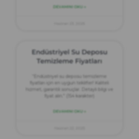
DEVAMINI OKU »
Haziran 23, 2025
Endüstriyel Su Deposu
Temizleme Fiyatları
“Endüstriyel su deposu temizleme
fiyatları için en uygun teklifler! Kaliteli
hizmet, garantili sonuçlar. Detaylı bilgi ve
fiyat alın.” (154 karakter)
DEVAMINI OKU »
Haziran 22, 2025