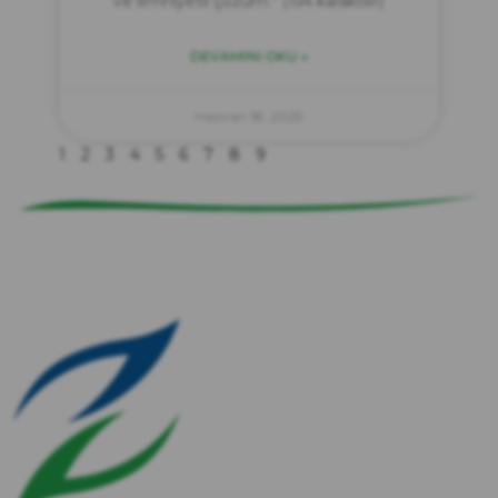
ve emniyetli çözüm.” (154 karakter)
DEVAMINI OKU »
zırve
endüstriyel temizlik
Haziran 18, 2025
1
2
3
4
5
6
7
8
9