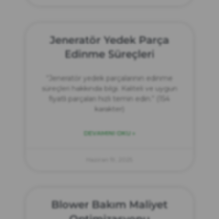
Jeneratör Yedek Parça
Edinme Süreçleri
“Jeneratör yedek parçalarının edinme
süreçleri hakkında bilgi. Kaliteli ve uygun
fiyatlı parçaları hızlı temin edin.” (154
karakter)
DEVAMINI OKU »
Haziran 19, 2025
Blower Bakım Maliyet
Optimizasyonu