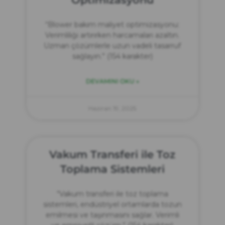
“Blower bakım maliyet optimizasyonu:
Verimliliği artırırken harcamaları azaltın.
Uzman çözümlerle uzun vadeli tasarruf
sağlayın.” (154 karakter)
DEVAMINI OKU »
Haziran 19, 2025
Vakum Transferi ile Toz
Toplama Sistemleri
“Vakum transferi ile toz toplama
sistemleri, endüstriyel ortamlarda tozun
emilmesi ve taşınmasını sağlar. Verimli