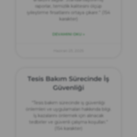
raporlar, temizlik kalitesini ölçüp
iyileştirme fırsatlarını ortaya çıkarır.” (154
karakter)
DEVAMINI OKU »
Haziran 23, 2025
Tesis Bakım Sürecinde İş
Güvenliği
“Tesis bakım sürecinde iş güvenliği
önlemleri ve uygulamaları hakkında bilgi.
İş kazalarını önlemek için alınacak
tedbirler ve güvenli çalışma koşulları.”
(154 karakter)