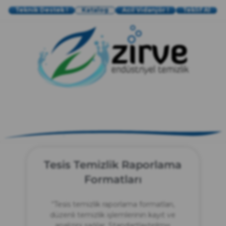
Teknik Destek !
Katalog
Acil Vidanjör !
Teklif Al
zırve
endüstriyel temizlik
Tesis Temizlik Raporlama
Formatları
“Tesis temizlik raporlama formatları,
düzenli temizlik işlemlerinin kayıt ve
analizini sağlar. Standartlaştırılmış