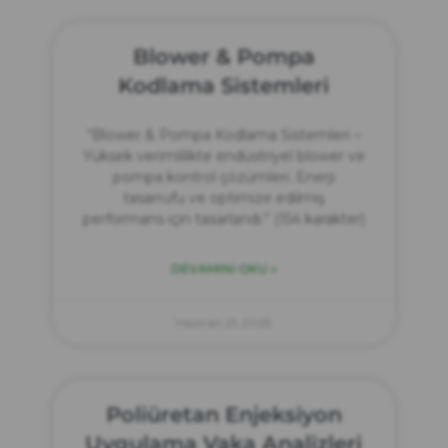
Blower & Pompa
Kodlama Sistemleri
“Blower & Pompa Kodlama Sistemleri –
Yüksek verimlilikte endüstriyel blower ve
pompa kontrol çözümleri. Enerji
tasarrufu ve optimize edilmiş
performans için tasarlandı.” (154 karakter)
DEVAMINI OKU »
Haziran 21, 2025
Poliüretan Enjeksiyon
Uygulama Vaka Analizleri