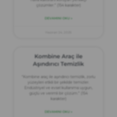
çözümler.” (154 karakter)
DEVAMINI OKU »
Haziran 24, 2025
Kombine Araç ile
Aşındırıcı Temizlik
“Kombine araç ile aşındırıcı temizlik, zorlu
yüzeyleri etkili bir şekilde temizler.
Endüstriyel ve evsel kullanıma uygun,
güçlü ve verimli bir çözüm.” (154
karakter)
DEVAMINI OKU »