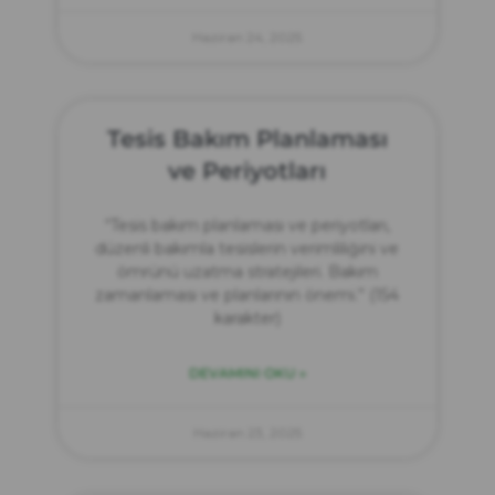
Haziran 24, 2025
Tesis Bakım Planlaması
ve Periyotları
“Tesis bakım planlaması ve periyotları,
düzenli bakımla tesislerin verimliliğini ve
ömrünü uzatma stratejileri. Bakım
zamanlaması ve planlarının önemi.” (154
karakter)
DEVAMINI OKU »
Haziran 23, 2025