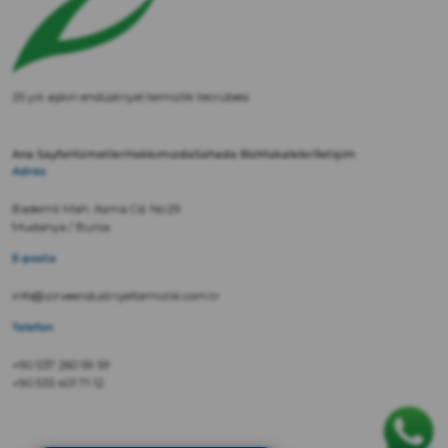
25 yılı aşkın endüstriyel temizlik tecrübesi
Ana Sayfa
Hizmetler
Hakkımızda
Sahada Biz
Makaleler
İletişim
Adres
Bademli Mah. Asma Cd. No:29
Mudanya / Bursa
E-posta
info@zirveendustriyeltemizlik.com.tr
Telefon
+90 537 260 59 59
+90 533 401 71 12