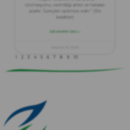
otomasyonu, verimliliği artırır ve hataları
azaltır. Süreçleri optimize edin.” (154
karakter)
DEVAMINI OKU »
zırve
endüstriyel temizlik
Haziran 16, 2025
1
2
3
4
5
6
7
8
9
10