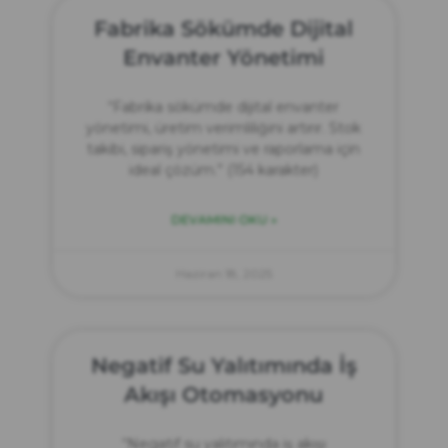
Fabrika Sökümde Dijital
Envanter Yönetimi
“Fabrika sökümde dijital envanter
yönetimi, üretim verimliliğini artırır. Stok
takibi, sipariş yönetimi ve raporlama için
ideal çözüm.” (154 karakter)
DEVAMINI OKU »
Haziran 18, 2025
Negatif Su Yalıtımında İş
Akışı Otomasyonu
“Negatif su yalıtımında iş akışı