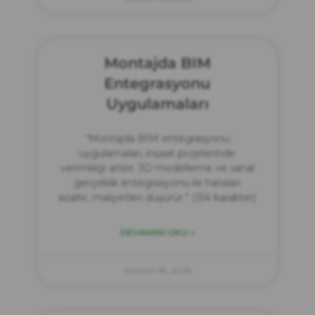
Montajda BIM
Entegrasyonu
Uygulamaları
“Montajda BIM entegrasyonu
uygulamaları, inşaat projelerinde
verimliliği artırır. 3D modelleme ve sanal
gerçeklik entegrasyonu ile hataları
azaltır, maliyetleri düşürür.” (154 karakter)
DEVAMINI OKU »
Haziran 18, 2025