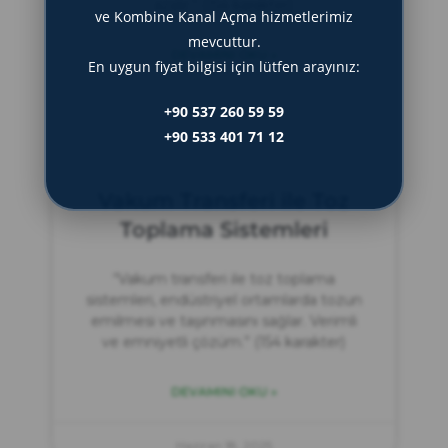
azalır.” (154 karakter)
ve Kombine Kanal Açma hizmetlerimiz
mevcuttur.
DEVAMINI OKU »
En uygun fiyat bilgisi için lütfen arayınız:
Haziran 19, 2025
+90 537 260 59 59
+90 533 401 71 12
Vakum Transferi ile Toz
Toplama Sistemleri
“Vakum transferi ile toz toplama
sistemleri, endüstriyel ortamlarda tozun
emilmesi ve taşınmasını sağlar. Verimli
ve emniyetli çözüm.” (154 karakter)
DEVAMINI OKU »
Haziran 18, 2025