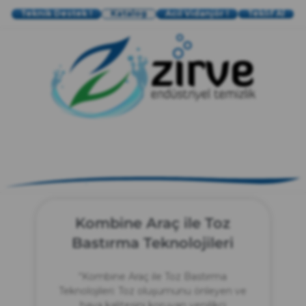
Teknik Destek !
Katalog
Acil Vidanjör !
Teklif Al
zırve
endüstriyel temizlik
Kombine Araç ile Toz
Bastırma Teknolojileri
“Kombine Araç ile Toz Bastırma
Teknolojileri: Toz oluşumunu önleyen ve
hava kalitesini koruyan yenilikçi