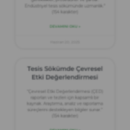
Endüstriyel tesis sökümünde uzmanlık.”
(154 karakter)
DEVAMINI OKU »
Haziran 20, 2025
Tesis Sökümde Çevresel
Etki Değerlendirmesi
“Çevresel Etki Değerlendirmesi (ÇED)
raporları ve tezleri için kapsamlı bir
kaynak. Araştırma, analiz ve raporlama
süreçlerini destekleyen bilgiler sunar.”
(154 karakter)