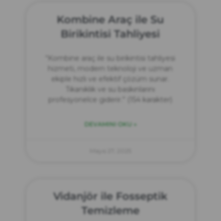
Kombine Araç ile Su
Birikintisi Tahliyesi
“Kombine araç ile su birikintisi tahliyesi
hizmeti, modern teknoloji ve uzman
ekiple hızlı ve efektif çözüm sunar.
Tıkanıklık ve su baskınlarını
profesyonelce giderir.” (154 karakter)
DEVAMINI OKU »
Mayıs 27, 2025
Vidanjör ile Fosseptik
Temizleme