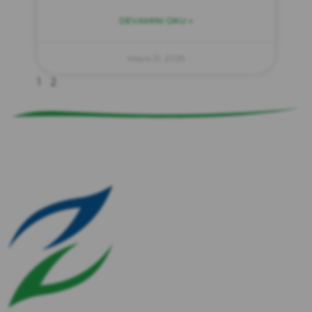
DEVAMINI OKU »
zırve
endüstriyel temizlik
Mayıs 21, 2025
1
2