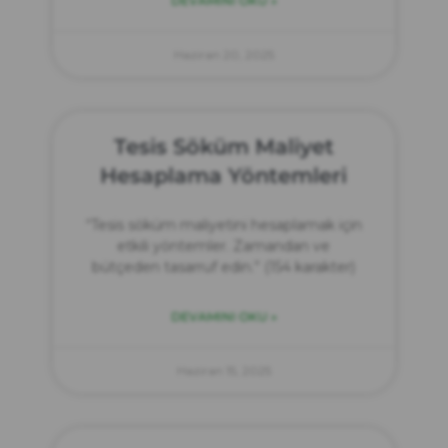
DEVAMINI OKU »
Haziran 20, 2025
Tesis Söküm Maliyet
Hesaplama Yöntemleri
“Tesis söküm maliyetini hesaplamak için
etkili yöntemler. Zamandan ve
bütçeden tasarruf edin.” (154 karakter)
DEVAMINI OKU »
Haziran 15, 2025