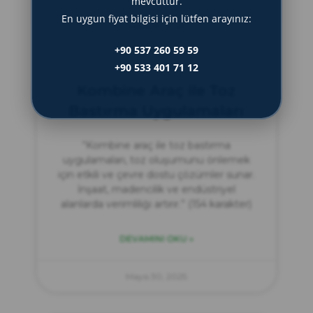
mevcuttur.
En uygun fiyat bilgisi için lütfen arayınız:
Mayıs 31, 2025
+90 537 260 59 59
+90 533 401 71 12
Kombine Araç ile Toz
Bastırma Uygulamaları
“Kombine araç ile toz bastırma
uygulamaları, toz oluşumunu önlemek
için etkili ve çevre dostu çözümler sunar.
İnşaat, madencilik ve endüstriyel
alanlarda verimliliği artırır.” (154 karakter)
DEVAMINI OKU »
Mayıs 30, 2025