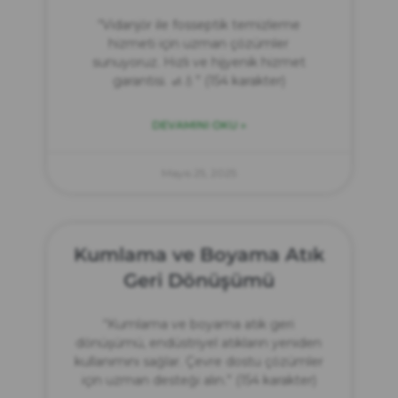
“Vidanjör ile fosseptik temizleme
hizmeti için uzman çözümler
sunuyoruz. Hızlı ve hijyenik hizmet
garantisi. 🚮💧” (154 karakter)
DEVAMINI OKU »
Mayıs 25, 2025
Kumlama ve Boyama Atık
Geri Dönüşümü
“Kumlama ve boyama atık geri
dönüşümü, endüstriyel atıkların yeniden
kullanımını sağlar. Çevre dostu çözümler
için uzman desteği alın.” (154 karakter)