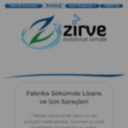
Teknik Destek !
Katalog
Acil Vidanjör !
Teklif Al
zırve
endüstriyel temizlik
Fabrika Sökümde Lisans
ve İzin Süreçleri
“Fabrika sökümünde lisans ve izin
süreçleri hakkında bilgi. Çevresel ve yasal
gereklilikler, prosedürler ve şartlar.