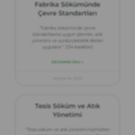
Fabrika Sökümünde
Çevre Standartları
“Fabrika sökümünde çevre
standartlarına uygun işlemler, atık
yönetimi ve sürdürülebilirlik ilkeleri
uygulanır.” (154 karakter)
DEVAMINI OKU »
Haziran 14, 2025
Tesis Söküm ve Atık
Yönetimi
“Tesis söküm ve atık yönetimi hizmetleri