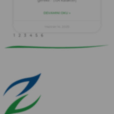
gerekir.” (154 karakter)
DEVAMINI OKU »
zırve
endüstriyel temizlik
Haziran 14, 2025
1
2
3
4
5
6