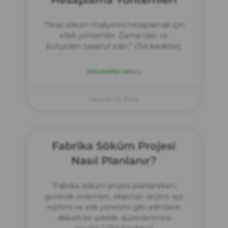
“Tesis söküm maliyetini hesaplamak için
etkili yöntemler. Zamandan ve
bütçeden tasarruf edin.” (154 karakter)
DEVAMINI OKU »
Haziran 15, 2025
Fabrika Söküm Projesi
Nasıl Planlanır?
“Fabrika söküm projesi planlanırken,
güvenlik önlemleri, ekipman seçimi, işçi
eğitimi ve atık yönetimi gibi adımların
dikkatli bir şekilde düzenlenmesi