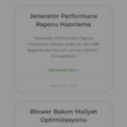
Jeneratör Performans
Raporu Hazırlama
“Jeneratör Performans Raporu
Hazırlama: Detaylı analiz ve verimlilik
değerlendirmesi için uzman rehberi.”
(154 karakter)
DEVAMINI OKU »
Haziran 21, 2025
Blower Bakım Maliyet
Optimizasyonu