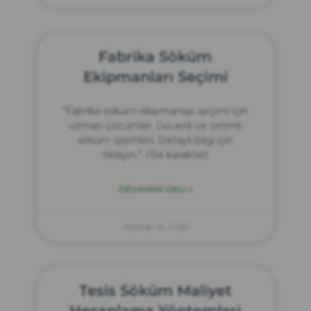
Fabrika Söküm
Ekipmanları Seçimi
“Fabrika söküm ekipmanları seçimi için
uzman çözümler. Güvenli ve verimli
söküm işlemleri. Detaylı bilgi için
tıklayın.” (154 karakter)
DEVAMINI OKU »
Haziran 15, 2025
Tesis Söküm Maliyet
Hesaplama Yöntemleri