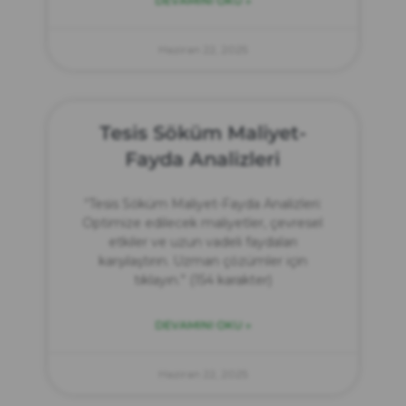
DEVAMINI OKU »
Haziran 22, 2025
Tesis Söküm Maliyet-
Fayda Analizleri
“Tesis Söküm Maliyet-Fayda Analizleri:
Optimize edilecek maliyetler, çevresel
etkiler ve uzun vadeli faydaları
karşılaştırın. Uzman çözümler için
tıklayın.” (154 karakter)
DEVAMINI OKU »
Haziran 22, 2025