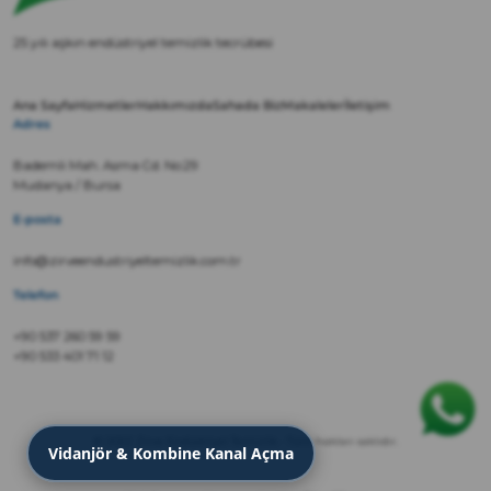
25 yılı aşkın endüstriyel temizlik tecrübesi
Ana Sayfa
Hizmetler
Hakkımızda
Sahada Biz
Makaleler
İletişim
Adres
Bademli Mah. Asma Cd. No:29
Mudanya / Bursa
E-posta
info@zirveendustriyeltemizlik.com.tr
Telefon
+90 537 260 59 59
+90 533 401 71 12
© 2022 Zirve Endüstriyel Temizlik · Tüm hakları saklıdır.
Vidanjör & Kombine Kanal Açma