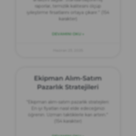
raporlar, temizlik kalitesini ölçüp
iyileştirme fırsatlarını ortaya çıkarır.” (154
karakter)
DEVAMINI OKU »
Haziran 23, 2025
Ekipman Alım-Satım
Pazarlık Stratejileri
“Ekipman alım-satım pazarlık stratejileri:
En iyi fiyatları nasıl elde edeceğinizi
öğrenin. Uzman taktiklerle karı artırın.”
(154 karakter)