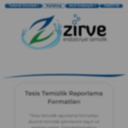
Teknik Destek !
Katalog
Acil Vidanjör !
Teklif Al
zırve
endüstriyel temizlik
Tesis Temizlik Raporlama
Formatları
“Tesis temizlik raporlama formatları,
düzenli temizlik işlemlerinin kayıt ve
analizini sağlar. Standartlaştırılmış