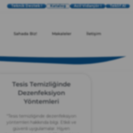
Teknik Destek !
Katalog
Acil Vidanjör !
Teklif Al
Sahada Biz!
Makaleler
İletişim
Tesis Temizliğinde
Dezenfeksiyon
Yöntemleri
“Tesis temizliğinde dezenfeksiyon
yöntemleri hakkında bilgi. Etkili ve
güvenli uygulamalar. Hijyen