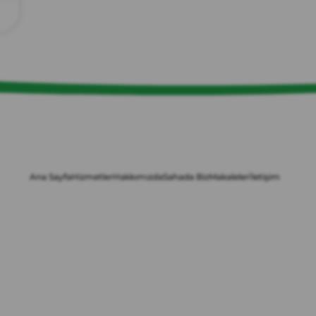
Ana Sayfa
Hizmetler
Hakkımızda
Sahada Biz
Makaleler
İletişim