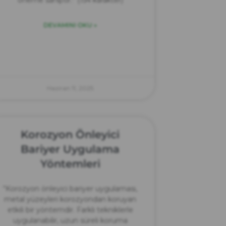
DEVAMINI OKU »
Haziran 11, 2025
Korozyon Önleyici
Bariyer Uygulama
Yöntemleri
“Korozyon önleyici bariyer uygulaması,
metal yüzeyleri korozyondan koruyan
etkili bir yöntemdir. Farklı tekniklerle
uygulanabilir, uzun süreli koruma