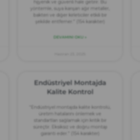
hijyenik ve güvenli hale getirir. Bu
yöntemle, suya karışan ağır metaller,
bakteri ve diğer kirleticiler etkili bir
şekilde entferner.” (154 karakter)
DEVAMINI OKU »
Haziran 23, 2025
Endüstriyel Montajda
Kalite Kontrol
“Endüstriyel montajda kalite kontrolü,
üretim hatalarını önlemek ve
standartları sağlamak için kritik bir
süreçtir. Eksiksiz ve doğru montajı
garanti eder.” (154 karakter)