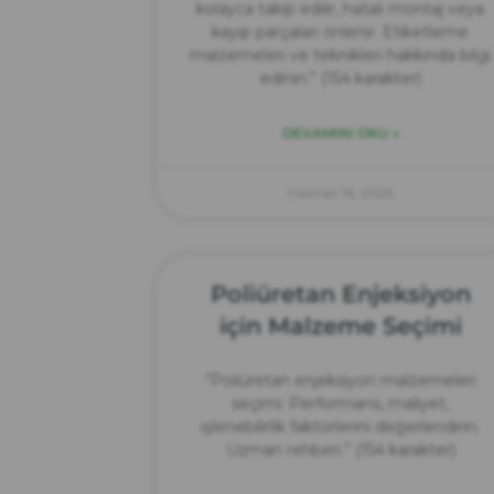
kolayca takip edilir, hatalı montaj veya
kayıp parçaları önlenir. Etiketleme
malzemeleri ve teknikleri hakkında bilgi
edinin.” (154 karakter)
DEVAMINI OKU »
Haziran 16, 2025
Poliüretan Enjeksiyon
için Malzeme Seçimi
“Poliüretan enjeksiyon malzemeleri
seçimi: Performans, maliyet,
işlenebilirlik faktörlerini değerlendirin.
Uzman rehberi.” (154 karakter)