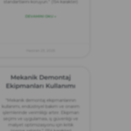
standartlarını koruyun.” (154 karakter)
DEVAMINI OKU »
Haziran 23, 2025
Mekanik Demontaj
Ekipmanları Kullanımı
“Mekanik demontaj ekipmanlarının
kullanımı, endüstriyel bakım ve onarım
işlemlerinde verimliliği artırır. Ekipman
seçimi ve uygulaması, iş güvenliği ve
maliyet optimizasyonu için kritik
öneme sahiptir.” (154 karakter)