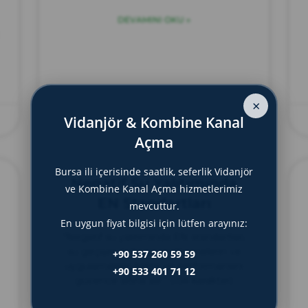
DEVAMINI OKU »
×
Vidanjör & Kombine Kanal
Haziran 12, 2025
Açma
Bursa ili içerisinde saatlik, seferlik Vidanjör
Negatif Su Yalıtımında
ve Kombine Kanal Açma hizmetlerimiz
EN Standartları
mevcuttur.
En uygun fiyat bilgisi için lütfen arayınız:
“Negatif su yalıtımında EN standartları,
su geçişini önleyen malzemelerin ve
+90 537 260 59 59
uygulamaların kalite ve performansını
+90 533 401 71 12
güvence altına alır.” (154 karakter)