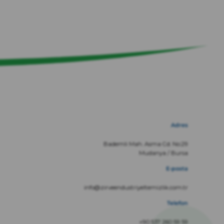
Adres
Bademli Mah. Asma Cd. No:29
Mudanya / Bursa
E-posta
info@zirveendustriyeltemizlik.com.tr
Telefon
+90 537 260 59 59