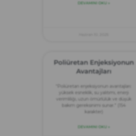
DEVAMINI OKU »
Haziran 10, 2025
Poliüretan Enjeksiyonun
Avantajları
“Poliüretan enjeksiyonun avantajları:
yüksek esneklik, su yalıtımı, enerji
verimliliği, uzun ömürlülük ve düşük
bakım gereksinimi sunar.” (154
karakter)
DEVAMINI OKU »