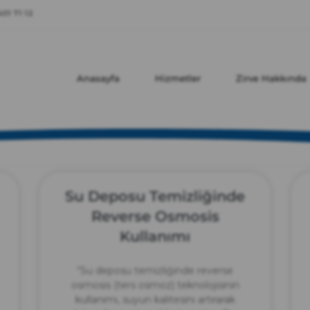
zırve
01 71 12
endüstriyel temizlik
Anasayfa
Hizmetler
Zirve Hakkında
Su Deposu Temizliğinde
Reverse Osmosis
Kullanımı
“Su deposu temizliğinde reverse
osmosis (ters osmoz) teknolojisinin
kullanımı, suyun kalitesini artırarak