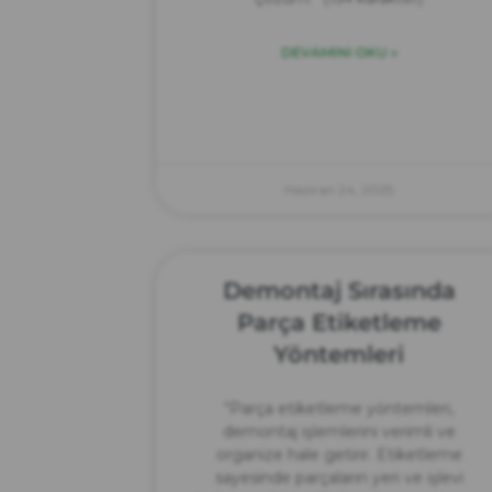
DEVAMINI OKU »
Haziran 24, 2025
Demontaj Sırasında
Parça Etiketleme
Yöntemleri
“Parça etiketleme yöntemleri,
demontaj işlemlerini verimli ve
organize hale getirir. Etiketleme
sayesinde parçaların yeri ve işlevi