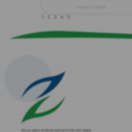
Haziran 10, 2025
1
2
3
4
5
25 yılı aşkın endüstriyel temizlik tecrübesi