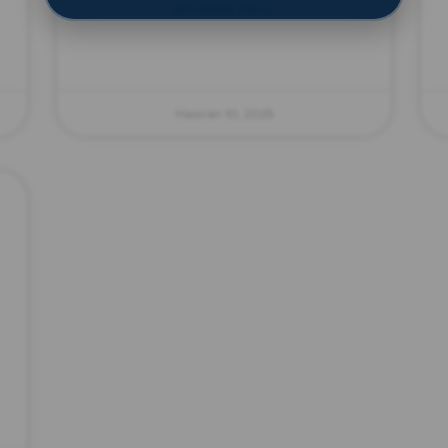
DEVAMINI OKU »
Haziran 10, 2025
zırve
endüstriyel temizlik