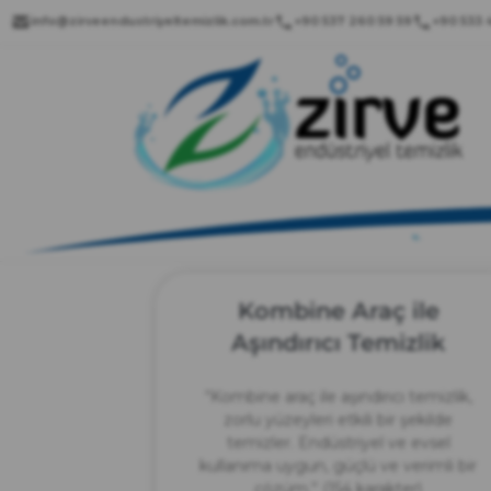
info@zirveendustriyeltemizlik.com.tr
+90 537 260 59 59
+90 533 4
Kombine Araç ile
Aşındırıcı Temizlik
“Kombine araç ile aşındırıcı temizlik,
zorlu yüzeyleri etkili bir şekilde
temizler. Endüstriyel ve evsel
kullanıma uygun, güçlü ve verimli bir
çözüm.” (154 karakter)