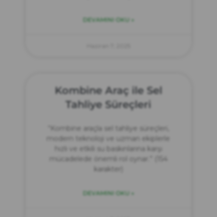
DEVAMINI OKU »
Haziran 7, 2025
Kombine Araç ile Sel
Tahliye Süreçleri
“Kombine araçla sel tahliye süreçleri,
modern teknoloji ve uzman ekiplerle
hızlı ve etkili su baskınlarına karşı
mücadelede önemli rol oynar.” (154
karakter)
DEVAMINI OKU »