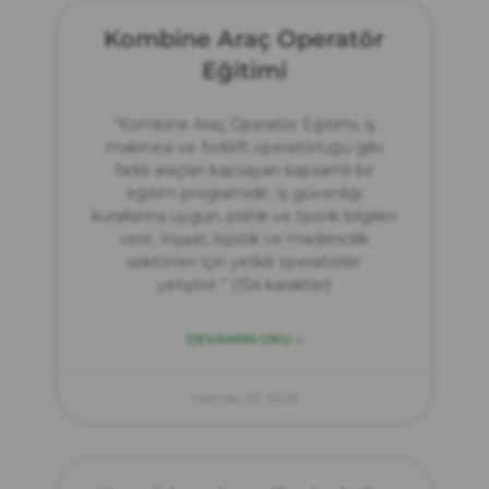
Kombine Araç Operatör
Eğitimi
“Kombine Araç Operatör Eğitimi, iş
makinesi ve forklift operatörlüğü gibi
farklı araçları kapsayan kapsamlı bir
eğitim programıdır. İş güvenliği
kurallarına uygun, pratik ve teorik bilgileri
verir. İnşaat, lojistik ve madencilik
sektörleri için yetkili operatörler
yetiştirir.” (154 karakter)
DEVAMINI OKU »
Haziran 23, 2025