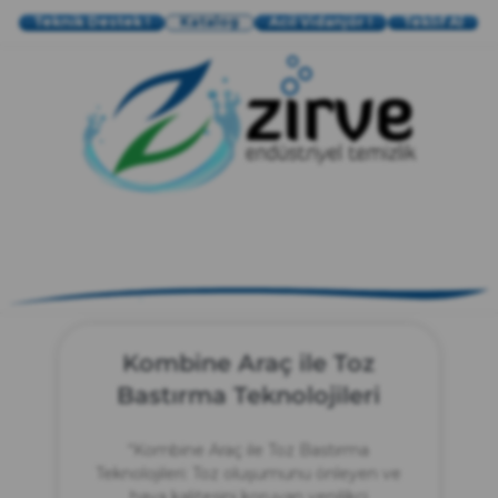
Teknik Destek !
Katalog
Acil Vidanjör !
Teklif Al
zırve
endüstriyel temizlik
Kombine Araç ile Toz
Bastırma Teknolojileri
“Kombine Araç ile Toz Bastırma
Teknolojileri: Toz oluşumunu önleyen ve
hava kalitesini koruyan yenilikçi