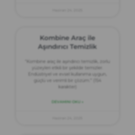
Haziran 24, 2025
Kombine Araç ile
Aşındırıcı Temizlik
“Kombine araç ile aşındırıcı temizlik, zorlu
yüzeyleri etkili bir şekilde temizler.
Endüstriyel ve evsel kullanıma uygun,
güçlü ve verimli bir çözüm.” (154
karakter)
DEVAMINI OKU »
Haziran 24, 2025