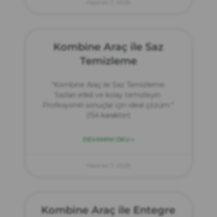
Haziran 7, 2025
Kombine Araç ile Saz
Temizleme
“Kombine Araç ile Saz Temizleme:
Sazları etkili ve kolay temizleyin.
Profesyonel sonuçlar için ideal çözüm.”
(154 karakter)
DEVAMINI OKU »
Haziran 7, 2025
Kombine Araç ile Entegre