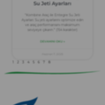
Su Jeti Ayarları
“Kombine Araç ile Entegre Su Jeti
Ayarları: Su jeti ayarlarını optimize edin
ve araç performansını maksimum
seviyeye çıkarın.” (154 karakter)
DEVAMINI OKU »
zırve
endüstriyel temizlik
Haziran 7, 2025
1
2
3
4
5
6
7
8