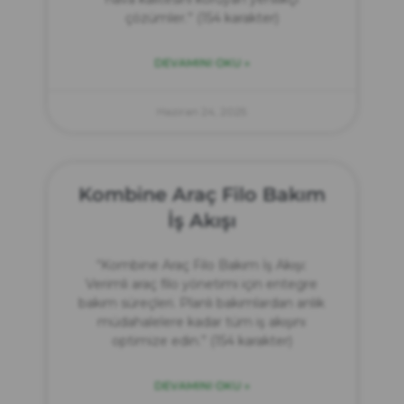
çözümler.” (154 karakter)
DEVAMINI OKU »
Haziran 24, 2025
Kombine Araç Filo Bakım
İş Akışı
“Kombine Araç Filo Bakım İş Akışı:
Verimli araç filo yönetimi için entegre
bakım süreçleri. Planlı bakımlardan anlık
müdahalelere kadar tüm iş akışını
optimize edin.” (154 karakter)
DEVAMINI OKU »