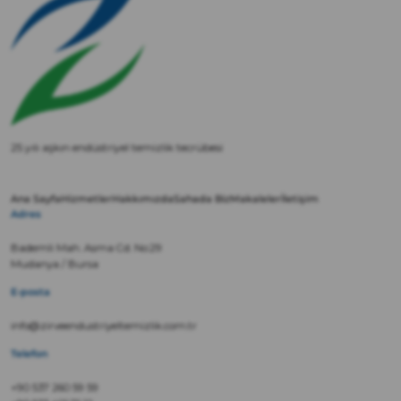
25 yılı aşkın endüstriyel temizlik tecrübesi
Ana Sayfa
Hizmetler
Hakkımızda
Sahada Biz
Makaleler
İletişim
Adres
Bademli Mah. Asma Cd. No:29
Mudanya / Bursa
E-posta
info@zirveendustriyeltemizlik.com.tr
Telefon
+90 537 260 59 59