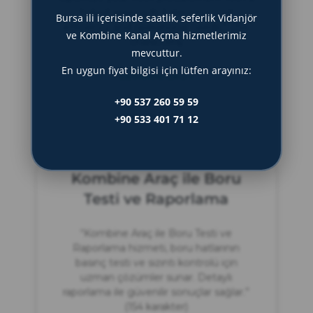
hybrid approach, balancing cost
Bursa ili içerisinde saatlik, seferlik Vidanjör
efficiency and operational needs.” (154
ve Kombine Kanal Açma hizmetlerimiz
characters)
mevcuttur.
En uygun fiyat bilgisi için lütfen arayınız:
DEVAMINI OKU »
+90 537 260 59 59
Haziran 8, 2025
+90 533 401 71 12
Kombine Araç ile Boru
Testi ve Raporlama
“Kombine Araç ile Boru Testi ve
Raporlama hizmeti, boru hatlarının
basınç testi ve sızıntı kontrolü için
uzman çözümler sunar. Detaylı
raporlama ile güvenilir sonuçlar sağlar.”
(154 karakter)