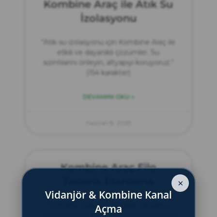
Kombine Araç ile Atık Su
İzolasyonu
“Atık su izolasyonu için Kombine Araç ile
etkili ve dayanıklı çözümler. Su
sızıntılarını önleyin, altyapıyı koruyoruz.”
(154 karakter)
DEVAMINI OKU »
Haziran 8, 2025
Kombine Araç Filo
Tedarik Planlama
×
Vidanjör & Kombine Kanal
“Kombine Araç Filo Tedarik Planlama:
Açma
Optimize your fleet procurement with a