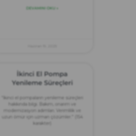
DEVAMINI OKU »
Haziran 19, 2025
İkinci El Pompa
Yenileme Süreçleri
“İkinci el pompaların yenileme süreçleri
hakkında bilgi. Bakım, onarım ve
modernizasyon adımları. Verimlilik ve
uzun ömür için uzman çözümler.” (154
karakter)