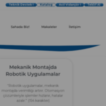
Teknik Destek !
Katalog
Acil Vidanjör !
Teklif Al
Sahada Biz!
Makaleler
İletişim
Mekanik Montajda
Robotik Uygulamalar
“Robotik uygulamalar, mekanik
montajda verimliliği artırır. Otomasyon
çözümleriyle işlemler hızlanır, hatalar
azalır.” (154 karakter)