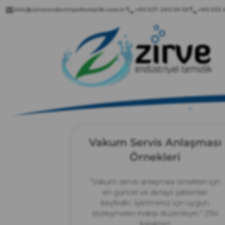
info@zirveendustriyeltemizlik.com.tr
+90 537 260 59 59
+90 533 4
Vakum Servis Anlaşması
Örnekleri
“Vakum servis anlaşması örnekleri için
en güncel ve detaylı şablonları
keşfedin. İşletmeniz için uygun
sözleşmeleri indirip düzenleyin.” (154
karakter)