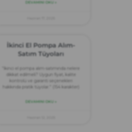
DEVAMINI OKU »
Haziran 17, 2025
İkinci El Pompa Alım-
Satım Tüyoları
“İkinci el pompa alım-satımında nelere
dikkat edilmeli? Uygun fiyat, kalite
kontrolü ve garanti seçenekleri
hakkında pratik tüyolar.” (154 karakter)
DEVAMINI OKU »
Haziran 12, 2025