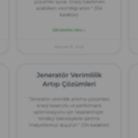
çözümler sunar. Enerji tüketimini
azaltırken verimliliği artırır.” (154
karakter)
DEVAMINI OKU »
Haziran 19, 2025
Jeneratör Verimlilik
Artışı Çözümleri
“Jeneratör verimlilik artırma çözümleri,
enerji tasarrufu ve performans
optimizasyonu için tasarlanmıştır.
Yenilikçi teknolojilerle işletme
maliyetlerinizi düşürün.” (154 karakter)