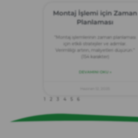
Montaj İşlemi için Zaman
Planlaması
“Montaj işlemlerinin zaman planlaması
için etkili stratejiler ve adımlar.
Verimliliği artırın, maliyetleri düşürün.”
(154 karakter)
DEVAMINI OKU »
Haziran 12, 2025
1
2
3
4
5
6