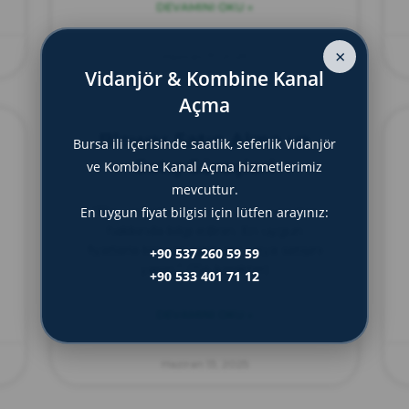
DEVAMINI OKU »
×
Haziran 17, 2025
Vidanjör & Kombine Kanal
Açma
Blower Satın Alma ve
Bursa ili içerisinde saatlik, seferlik Vidanjör
Satış Süreçleri
ve Kombine Kanal Açma hizmetlerimiz
mevcuttur.
“Blower satın alma ve satış süreçleri
En uygun fiyat bilgisi için lütfen arayınız:
hakkında bilgi edinin. En uygun
fiyatlarla blower satın alın veya satışını
+90 537 260 59 59
yapın.” (154 karakter)
+90 533 401 71 12
DEVAMINI OKU »
Haziran 13, 2025