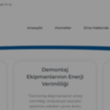
zırve
01 71 12
endüstriyel temizlik
Anasayfa
Hizmetler
Zirve Hakkında
Demontaj
Ekipmanlarının Enerji
Verimliliği
“Demontaj ekipmanlarının enerji
verimliliği, endüstriyel süreçleri
optimize ederken çevre dostu