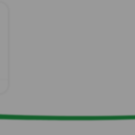
zırve
endüstriyel temizlik