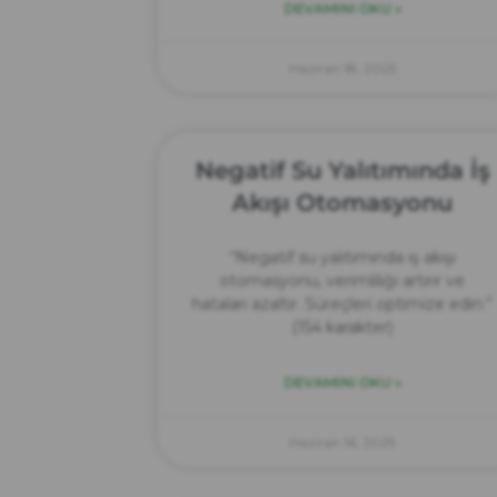
DEVAMINI OKU »
Haziran 18, 2025
Negatif Su Yalıtımında İş
Akışı Otomasyonu
“Negatif su yalıtımında iş akışı
otomasyonu, verimliliği artırır ve
hataları azaltır. Süreçleri optimize edin.”
(154 karakter)
DEVAMINI OKU »
Haziran 16, 2025