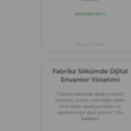
DEVAMINI OKU »
Haziran 21, 2025
Fabrika Sökümde Dijital
Envanter Yönetimi
“Fabrika sökümde dijital envanter
yönetimi, üretim verimliliğini artırır.
Stok takibi, sipariş yönetimi ve
raporlama için ideal çözüm.” (154
karakter)