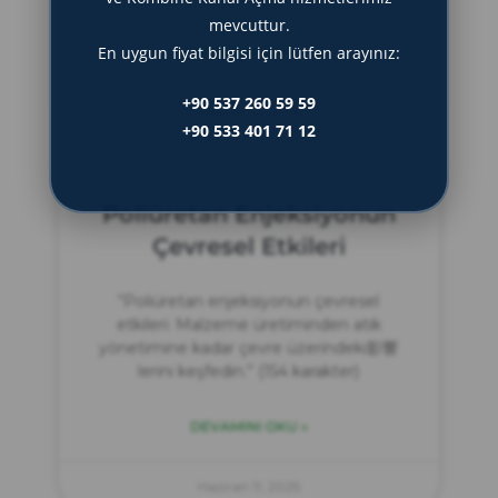
mevcuttur.
En uygun fiyat bilgisi için lütfen arayınız:
DEVAMINI OKU »
+90 537 260 59 59
Haziran 12, 2025
+90 533 401 71 12
Poliüretan Enjeksiyonun
Çevresel Etkileri
“Poliüretan enjeksiyonun çevresel
etkileri: Malzeme üretiminden atık
yönetimine kadar çevre üzerindeki影響
lerini keşfedin.” (154 karakter)
DEVAMINI OKU »
Haziran 11, 2025