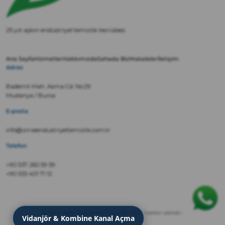
25 yılı aşkın endüstriyel temizlik tecrübesi
Ana Sayfa
Hizmetler
Hakkımızda
Sahada Biz
Makaleler
İletişim
Adres
Bademli Mah. Asma Cd. No:29
Mudanya / Bursa
E-posta
info@zirveendustriyeltemizlik.com.tr
Telefon
+90 537 260 59 59
+90 533 401 71 12
© 2022 Zirve Endüstriyel Temizlik · Tüm hakları saklıdır.
Vidanjör & Kombine Kanal Açma