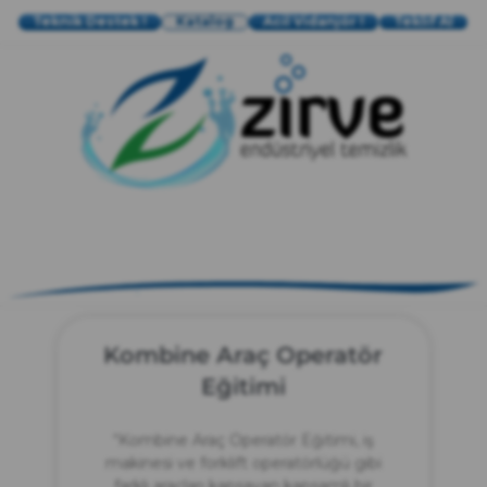
Teknik Destek !
Katalog
Acil Vidanjör !
Teklif Al
zırve
endüstriyel temizlik
Kombine Araç Operatör
Eğitimi
“Kombine Araç Operatör Eğitimi, iş
makinesi ve forklift operatörlüğü gibi
farklı araçları kapsayan kapsamlı bir