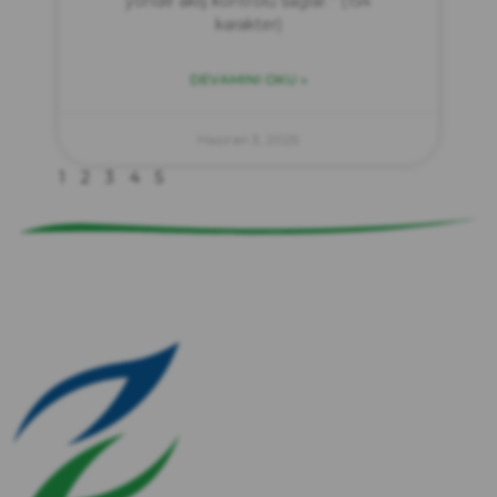
yönde akış kontrolü sağlar.” (154
karakter)
DEVAMINI OKU »
zırve
endüstriyel temizlik
Haziran 3, 2025
1
2
3
4
5