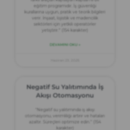
eğitim programıdır. İş güvenliği
kurallarına uygun, pratik ve teorik bilgileri
verir. İnşaat, lojistik ve madencilik
sektörleri için yetkili operatörler
yetiştirir.” (154 karakter)
DEVAMINI OKU »
Haziran 23, 2025
Negatif Su Yalıtımında İş
Akışı Otomasyonu
“Negatif su yalıtımında iş akışı
otomasyonu, verimliliği artırır ve hataları
azaltır. Süreçleri optimize edin.” (154
karakter)