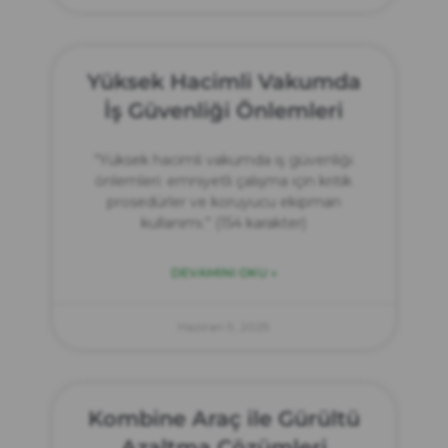
Yüksek Hacimli Vakumda
İş Güvenliği Önlemleri
“Yüksek hacimli vakumda iş güvenliği
önlemleri: emniyetli çalışma için kritik
prosedürler ve koruyucu ekipman
kullanımı.” (154 karakter)
DEVAMINI OKU »
Haziran 9, 2025
Kombine Araç ile Gürültü
Azaltma Çözümleri