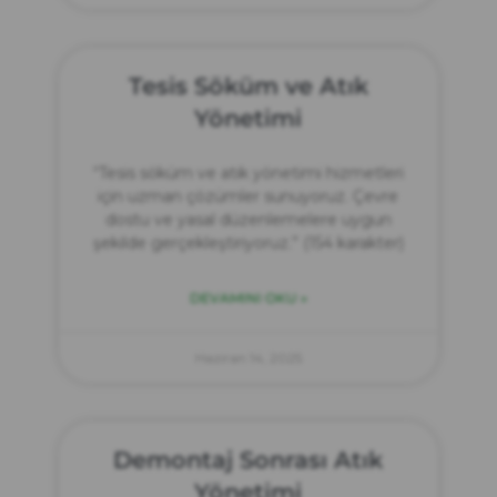
Tesis Söküm ve Atık
Yönetimi
“Tesis söküm ve atık yönetimi hizmetleri
için uzman çözümler sunuyoruz. Çevre
dostu ve yasal düzenlemelere uygun
şekilde gerçekleştiriyoruz.” (154 karakter)
DEVAMINI OKU »
Haziran 14, 2025
Demontaj Sonrası Atık
Yönetimi