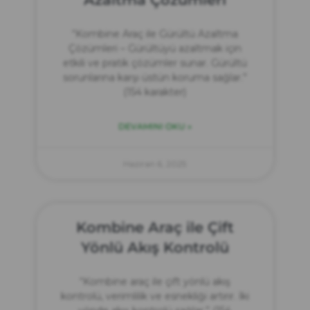
“Kombine Araç ile Gürültü Azaltma
Çözümleri – Gürültüyü azaltmak için
etkili ve pratik çözümler sunar. Gürültü
sorunlarına karşı üstün koruma sağlar.”
(154 karakter)
DEVAMINI OKU »
Haziran 6, 2025
Kombine Araç ile Çift
Yönlü Akış Kontrolü
“Kombine araç ile çift yönlü akış
kontrolü, verimlilik ve esnekliği artırır. İki