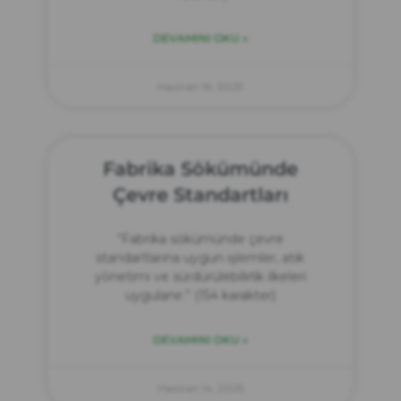
DEVAMINI OKU »
Haziran 16, 2025
Fabrika Sökümünde
Çevre Standartları
“Fabrika sökümünde çevre
standartlarına uygun işlemler, atık
yönetimi ve sürdürülebilirlik ilkeleri
uygulanır.” (154 karakter)
DEVAMINI OKU »
Haziran 14, 2025