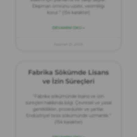
Ekipman ömrünü uzatır, verimliliği
korur.” (154 karakter)
DEVAMINI OKU »
Haziran 21, 2025
Fabrika Sökümde Lisans
ve İzin Süreçleri
“Fabrika sökümünde lisans ve izin
süreçleri hakkında bilgi. Çevresel ve yasal
gereklilikler, prosedürler ve şartlar.
Endüstriyel tesis sökümünde uzmanlık.”
(154 karakter)