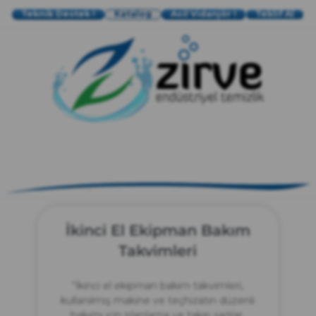
Teknik Destek !
Katalog
Acil Vidanjör !
Teklif Al
zırve
endüstriyel temizlik
İkinci El Ekipman Bakım
Takvimleri
“İkinci el ekipman bakım takvimleri,
kullanılmış makine ve teçhizatın düzenli
bakımı için planlama ve takip sağlar.