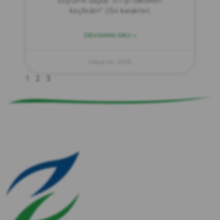
büyüme sağlar. En iyi taktikleri
keşfedin!” (154 karakter)
DEVAMINI OKU »
zırve
endüstriyel temizlik
Mayıs 24, 2025
1
2
3