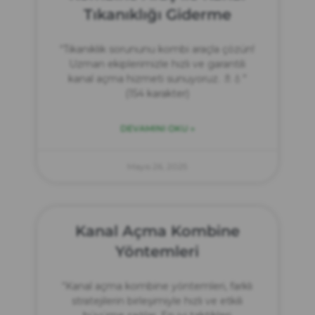
Tıkanıklığı Giderme
“Tıkanıklık sorununu kombi araçla çözün!
Uzman ekiplerimizle hızlı ve garantili
kanal açma hizmeti sunuyoruz. 🚿💧”
(154 karakter)
DEVAMINI OKU »
Mayıs 26, 2025
Kanal Açma Kombine
Yöntemleri
“Kanal açma kombine yöntemleri, farklı
stratejilerin birleşimiyle hızlı ve etkili