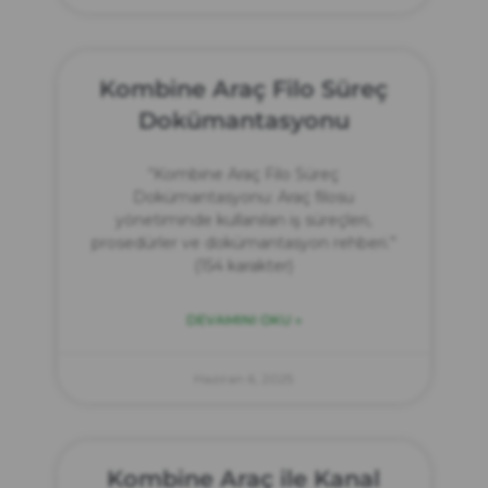
Kombine Araç Filo Süreç
Dokümantasyonu
“Kombine Araç Filo Süreç
Dokümantasyonu: Araç filosu
yönetiminde kullanılan iş süreçleri,
prosedürler ve dokümantasyon rehberi.”
(154 karakter)
DEVAMINI OKU »
Haziran 6, 2025
Kombine Araç ile Kanal