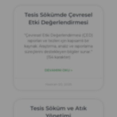
Tesis Sökümde Çevresel
Etki Değerlendirmesi
“Çevresel Etki Değerlendirmesi (ÇED)
raporları ve tezleri için kapsamlı bir
kaynak. Araştırma, analiz ve raporlama
süreçlerini destekleyen bilgiler sunar.”
(154 karakter)
DEVAMINI OKU »
Haziran 20, 2025
Tesis Söküm ve Atık
Yönetimi