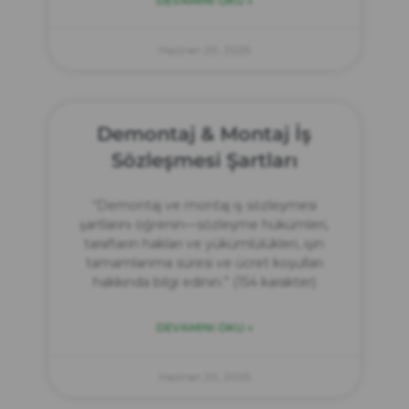
DEVAMINI OKU »
Haziran 20, 2025
Demontaj & Montaj İş
Sözleşmesi Şartları
“Demontaj ve montaj iş sözleşmesi
şartlarını öğrenin—sözleşme hükümleri,
tarafların hakları ve yükümlülükleri, işin
tamamlanma süresi ve ücret koşulları
hakkında bilgi edinin.” (154 karakter)
DEVAMINI OKU »
Haziran 20, 2025