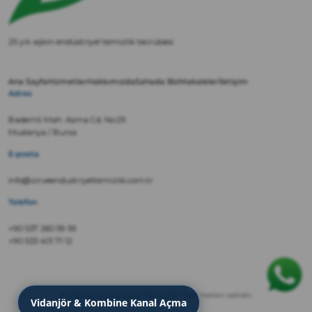
25 yılı aşkın endüstriyel temizlik tecrübesi
Ana Sayfa
Hizmetler
Hakkımızda
Sahada Biz
Makaleler
İletişim
Adres
Bademli Mah. Asma Cd. No:29
Mudanya / Bursa
E-posta
info@zirveendustriyeltemizlik.com.tr
Telefon
+90 537 260 59 59
+90 533 401 71 12
© 2022 Zirve Endüstriyel Temizlik · Tüm hakları saklıdır.
Vidanjör & Kombine Kanal Açma