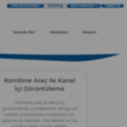
Teknik Destek !
Katalog
Acil Vidanjör !
Teklif Al
Sahada Biz!
Makaleler
İletişim
Kombine Araç ile Kanal
İçi Görüntüleme
“Kombine araç ile kanal içi
görüntüleme, iç mekanların detaylı ve
yüksek çözünürlüklü incelemesi için
gelişmiş bir tekniktir. Dar alanları ve zor
erişilen yerleri net bir şekilde