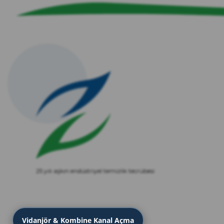
25 yılı aşkın endüstriyel temizlik tecrübesi
Vidanjör & Kombine Kanal Açma