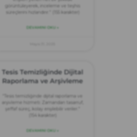
görüntüleyerek, inceleme ve teşhis
süreçlerini hızlandırır.” (155 karakter)
DEVAMINI OKU »
Mayıs 31, 2025
Tesis Temizliğinde Dijital
Raporlama ve Arşivleme
“Tesis temizliğinde dijital raporlama ve
arşivleme hizmeti: Zamandan tasarruf,
şeffaf süreç, kolay erişilebilir veriler.”
(154 karakter)
DEVAMINI OKU »