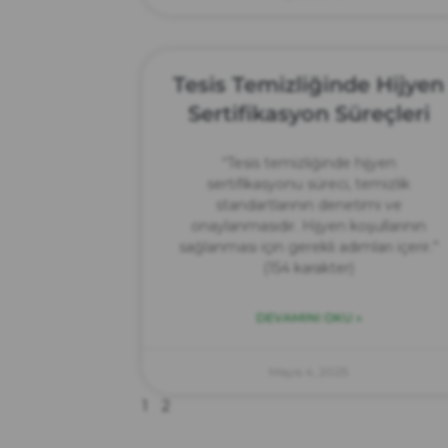
Tesis Temizliğinde Hijyen
Sertifikasyon Süreçleri
“Tesis temizliğinde hijyen
sertifikasyonu süreci, temizlik
standartlarının denetimi ve
onaylanmasıdır. Hijyen koşullarının
sağlanması için gerekli adımları içerir.”
(154 karakter)
DEVAMINI OKU »
Mayıs 4, 2025
1
2