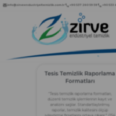
info@zirveendustriyeltemizlik.com.tr
+90 537 260 59 59
+90 533 4
Tesis Temizlik Raporlama
Formatları
“Tesis temizlik raporlama formatları,
düzenli temizlik işlemlerinin kayıt ve
analizini sağlar. Standartlaştırılmış
raporlar, temizlik kalitesini ölçüp
iyileştirme fırsatlarını ortaya çıkarır.” (154