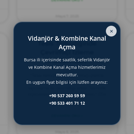
Mayıs 7, 2025
×
Vidanjör & Kombine Kanal
Tesis Temizliğinde
Açma
Çevrimiçi İzleme
Bursa ili içerisinde saatlik, seferlik Vidanjör
Platformları
ve Kombine Kanal Açma hizmetlerimiz
mevcuttur.
“Tesis temizliğinde çevrimiçi izleme
platformları, gerçek zamanlı takip ve
En uygun fiyat bilgisi için lütfen arayınız:
raporlama ile verimliliği artırır. Temizlik
hizmetlerini dijital olarak yönetin.” (154
+90 537 260 59 59
karakter)
+90 533 401 71 12
DEVAMINI OKU »
Mayıs 6, 2025