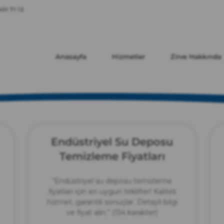
zırve
01 71 12
endüstriyel temizlik
Anasayfa
Hizmetler
Zirve Hakkında
Endüstriyel Su Deposu
Temizleme Fiyatları
“Endüstriyel su deposu temizleme
fiyatları için en uygun teklifler! Kaliteli
hizmet, garantili sonuçlar. Detaylı bilgi
ve fiyat alın.” (154 karakter)