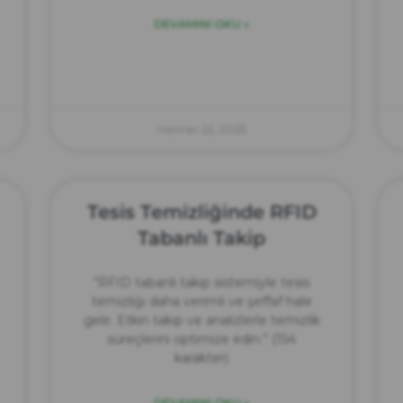
DEVAMINI OKU »
Haziran 22, 2025
Tesis Temizliğinde RFID
Tabanlı Takip
“RFID tabanlı takip sistemiyle tesis
temizliği daha verimli ve şeffaf hale
gelir. Etkin takip ve analizlerle temizlik
süreçlerini optimize edin.” (154
karakter)
DEVAMINI OKU »