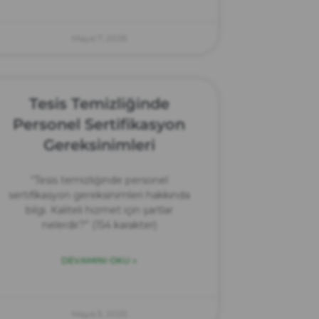
Mayıs 7, 2025
Tesis Temizliğinde
Personel Sertifikasyon
Gereksinimleri
“Tesis temizliğinde personel
sertifikasyon gereksinimleri hakkında
bilgi. Kaliteli hizmet için şartlar
nelerdir?” (154 karakter)
DEVAMINI OKU »
Mayıs 5, 2025