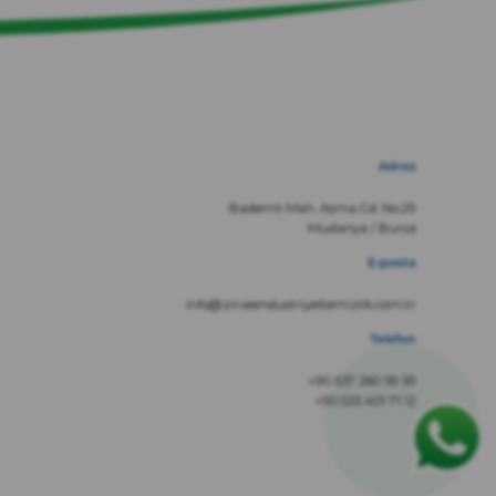
Adres
Bademli Mah. Asma Cd. No:29
Mudanya / Bursa
E-posta
info@zirveendustriyeltemizlik.com.tr
Telefon
+90 537 260 59 59
+90 533 401 71 12