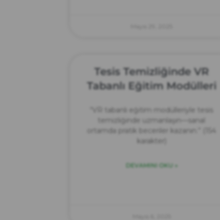
Mayıs 29, 2025
Tesis Temizliğinde VR
Tabanlı Eğitim Modülleri
“VR tabanlı eğitim modülleriyle tesis
temizliğinde uzmanlaşın—sanal
ortamda pratik beceriler kazanın.” (154
karakter)
DEVAMINI OKU »
Mayıs 6, 2025