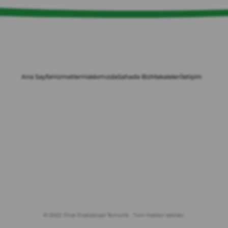
Ana Sayfa
Hizmetler
Hakkımızda
Sahada Biz
Makaleler
İletişim
© 2022 Zirve Endüstriyel Temizlik · Tüm hakları saklıdır.