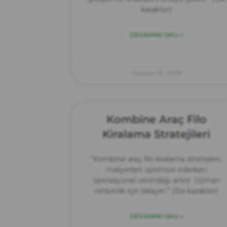
karakter)
DEVAMINI OKU »
Haziran 23, 2025
Kombine Araç Filo
Kiralama Stratejileri
“Kombine araç filo kiralama stratejileri,
maliyetleri optimize ederken
operasyonel verimliliği artırır. Uzman
rehberlik için tıklayın.” (154 karakter)
DEVAMINI OKU »