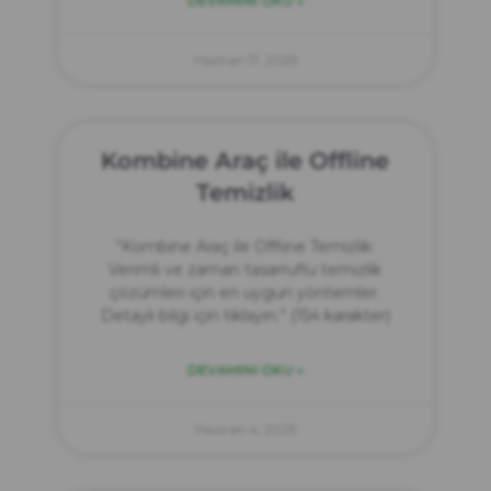
DEVAMINI OKU »
Haziran 17, 2025
Kombine Araç ile Offline
Temizlik
“Kombine Araç ile Offline Temizlik:
Verimli ve zaman tasarruflu temizlik
çözümleri için en uygun yöntemler.
Detaylı bilgi için tıklayın.” (154 karakter)
DEVAMINI OKU »
Haziran 4, 2025