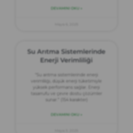
DEVAMINI OKU »
Mayıs 6, 2025
Su Arıtma Sistemlerinde
Enerji Verimliliği
“Su arıtma sistemlerinde enerji
verimliliği, düşük enerji tüketimiyle
yüksek performans sağlar. Enerji
tasarrufu ve çevre dostu çözümler
sunar.” (154 karakter)
DEVAMINI OKU »
Mayıs 3, 2025