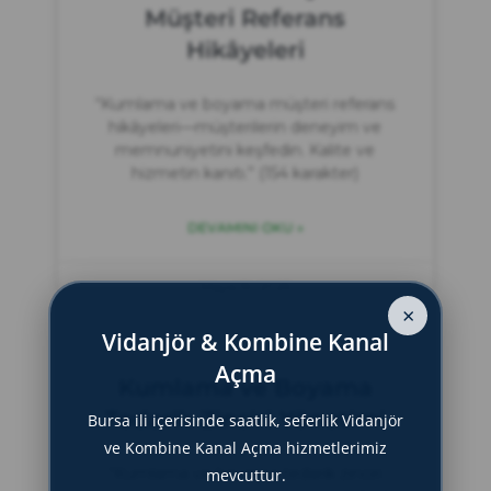
Müşteri Referans
Hikâyeleri
“Kumlama ve boyama müşteri referans
hikâyeleri—müşterilerin deneyim ve
memnuniyetini keşfedin. Kalite ve
hizmetin kanıtı.” (154 karakter)
DEVAMINI OKU »
Mayıs 19, 2025
×
Vidanjör & Kombine Kanal
Açma
Kumlama ve Boyama
Tedarik Zinciri Yönetimi
Bursa ili içerisinde saatlik, seferlik Vidanjör
ve Kombine Kanal Açma hizmetlerimiz
“Kumlama ve boyama tedarik zinciri
mevcuttur.