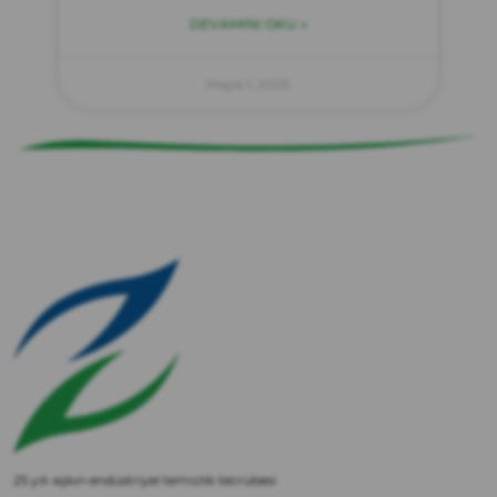
DEVAMINI OKU »
zırve
endüstriyel temizlik
Mayıs 1, 2025
25 yılı aşkın endüstriyel temizlik tecrübesi