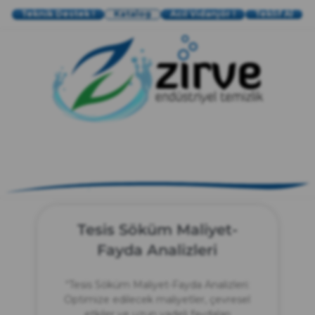
Teknik Destek !
Katalog
Acil Vidanjör !
Teklif Al
zırve
endüstriyel temizlik
Tesis Söküm Maliyet-
Fayda Analizleri
“Tesis Söküm Maliyet-Fayda Analizleri:
Optimize edilecek maliyetler, çevresel
etkiler ve uzun vadeli faydaları