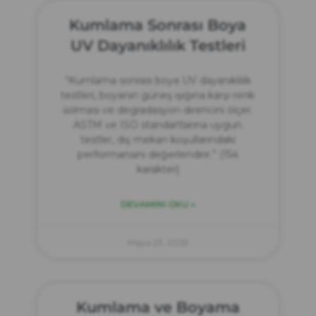
Kumlama Sonrası Boya
UV Dayanıklılık Testleri
“Kumlama sonrası boya UV dayanıklılık
testleri, boyanın güneş ışığına karşı renk
solması ve degradasyon direncini ölçer.
ASTM ve ISO standartlarına uygun
testler, dış mekan koşullarındaki
performansını değerlendirir.” (154
karakter)
DEVAMINI OKU »
Mayıs 23, 2025
Kumlama ve Boyama