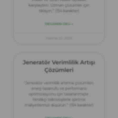
karşılaştırın. Uzman çözümler için
tıklayın.” (154 karakter)
DEVAMINI OKU »
Haziran 22, 2025
Jeneratör Verimlilik Artışı
Çözümleri
“Jeneratör verimlilik artırma çözümleri,
enerji tasarrufu ve performans
optimizasyonu için tasarlanmıştır.
Yenilikçi teknolojilerle işletme
maliyetlerinizi düşürün.” (154 karakter)