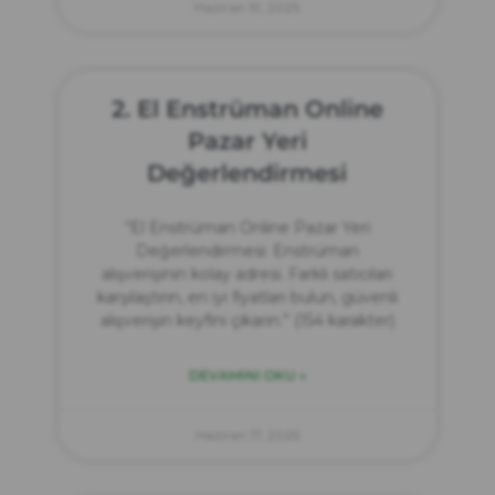
Haziran 19, 2025
2. El Enstrüman Online
Pazar Yeri
Değerlendirmesi
“El Enstrüman Online Pazar Yeri
Değerlendirmesi: Enstrüman
alışverişinin kolay adresi. Farklı satıcıları
karşılaştırın, en iyi fiyatları bulun, güvenli
alışverişin keyfini çıkarın.” (154 karakter)
DEVAMINI OKU »
Haziran 17, 2025