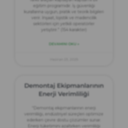
eğitim programıdır. İş güvenliği
kurallarına uygun, pratik ve teorik bilgileri
verir. İnşaat, lojistik ve madencilik
sektörleri için yetkili operatörler
yetiştirir.” (154 karakter)
DEVAMINI OKU »
Haziran 23, 2025
Demontaj Ekipmanlarının
Enerji Verimliliği
“Demontaj ekipmanlarının enerji
verimliliği, endüstriyel süreçleri optimize
ederken çevre dostu çözümler sunar.
Enerji tüketimini azaltırken verimliliği