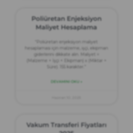
Poliüretan Enjeksiyon
Maliyet Hesaplama
“Poliüretan enjeksiyon maliyet
hesaplaması için malzeme, işçi, ekipman
giderlerini dikkate alın. Maliyet =
(Malzeme + İşçi + Ekipman) x (Miktar +
Süre). 155 karakter.”
DEVAMINI OKU »
Haziran 10, 2025
Vakum Transferi Fiyatları