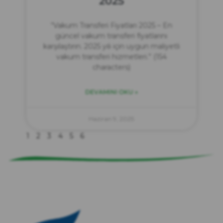
2025
“Vakum Transferi Fiyatları 2025 – En
güncel vakum transferi fiyatlarını
karşılaştırın. 2025 yılı için uygun maliyetli
vakum transferi hizmetleri.” (154
characters)
DEVAMINI OKU »
zırve
endüstriyel temizlik
Haziran 9, 2025
1
2
3
4
5
6