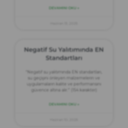
DEVAMINI OKU »
Haziran 13, 2025
Negatif Su Yalıtımında EN
Standartları
“Negatif su yalıtımında EN standartları,
su geçişini önleyen malzemelerin ve
uygulamaların kalite ve performansını
güvence altına alır.” (154 karakter)
DEVAMINI OKU »
Haziran 10, 2025