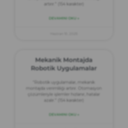
artırır.” (154 karakter)
DEVAMINI OKU »
Haziran 19, 2025
Mekanik Montajda
Robotik Uygulamalar
“Robotik uygulamalar, mekanik
montajda verimliliği artırır. Otomasyon
çözümleriyle işlemler hızlanır, hatalar
azalır.” (154 karakter)
DEVAMINI OKU »