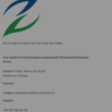
25 yılı aşkın endüstriyel temizlik tecrübesi
Ana Sayfa
Hizmetler
Hakkımızda
Sahada Biz
Makaleler
İletişim
Adres
Bademli Mah. Asma Cd. No:29
Mudanya / Bursa
E-posta
info@zirveendustriyeltemizlik.com.tr
Telefon
+90 537 260 59 59