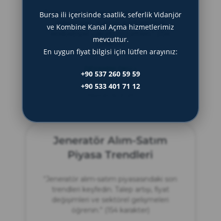
“Vakum sistemleri için ağır sanayi tesisi
Bursa ili içerisinde saatlik, seferlik Vidanjör
referansları. Yüksek performanslı
ve Kombine Kanal Açma hizmetlerimiz
endüstriyel vakum çözümleri.” (154
mevcuttur.
karakter)
En uygun fiyat bilgisi için lütfen arayınız:
DEVAMINI OKU »
+90 537 260 59 59
+90 533 401 71 12
Haziran 16, 2025
Jeneratör Alım-Satım
Piyasa Trendleri
“Jeneratör alım-satım piyasasındaki son
trendleri keşfedin. Talep artışı, fiyat
değişimleri ve sektörel gelişmeleri
öğrenin.” (154 karakter)