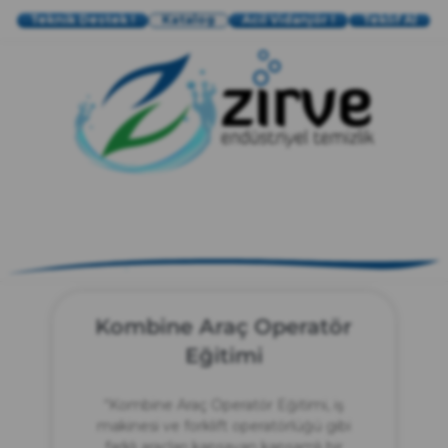
Teknik Destek !
Katalog
Acil Vidanjör !
Teklif Al
zırve
endüstriyel temizlik
Kombine Araç Operatör
Eğitimi
“Kombine Araç Operatör Eğitimi, iş
makinesi ve forklift operatörlüğü gibi
farklı araçları kapsayan kapsamlı bir