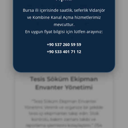
“Vakum servis anlaşması örnekleri için en
Bursa ili içerisinde saatlik, seferlik Vidanjör
güncel ve detaylı şablonları keşfedin.
ve Kombine Kanal Açma hizmetlerimiz
İşletmeniz için uygun sözleşmeleri
indirip düzenleyin.” (154 karakter)
mevcuttur.
En uygun fiyat bilgisi için lütfen arayınız:
DEVAMINI OKU »
+90 537 260 59 59
+90 533 401 71 12
Haziran 21, 2025
Tesis Söküm Ekipman
Envanter Yönetimi
“Tesis Söküm Ekipman Envanter
Yönetimi: Verimli ve organize bir şekilde
tesis içi ekipmanları takip edin. Stok
kontrolü, bakım zamanı takibi ve
raporlama işlemlerini kolaylaştırın.” (154