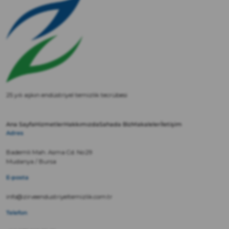
25 yılı aşkın endüstriyel temizlik tecrübesi
Ana Sayfa
Hizmetler
Hakkımızda
Sahada Biz
Makaleler
İletişim
Adres
Bademli Mah. Asma Cd. No:29
Mudanya / Bursa
E-posta
info@zirveendustriyeltemizlik.com.tr
Telefon