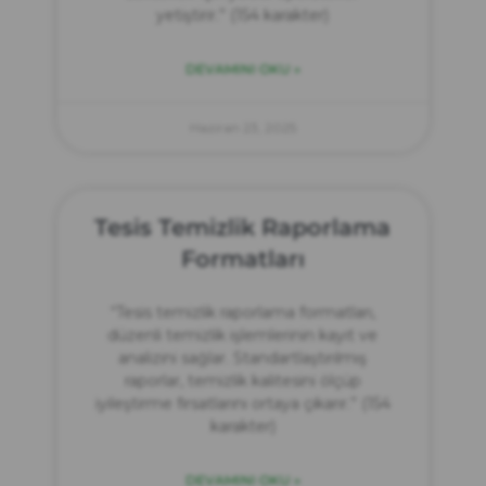
yetiştirir.” (154 karakter)
DEVAMINI OKU »
Haziran 23, 2025
Tesis Temizlik Raporlama
Formatları
“Tesis temizlik raporlama formatları,
düzenli temizlik işlemlerinin kayıt ve
analizini sağlar. Standartlaştırılmış
raporlar, temizlik kalitesini ölçüp
iyileştirme fırsatlarını ortaya çıkarır.” (154
karakter)
DEVAMINI OKU »