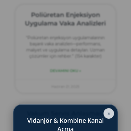
Poliüretan Enjeksiyon
Uygulama Vaka Analizleri
“Poliüretan enjeksiyon uygulamalarının
başarılı vaka analizleri—performans,
maliyet ve uygulama detayları. Uzman
çözümler için rehber.” (154 karakter)
DEVAMINI OKU »
Haziran 21, 2025
Vakum Servis Anlaşması
×
Vidanjör & Kombine Kanal
Örnekleri
Açma