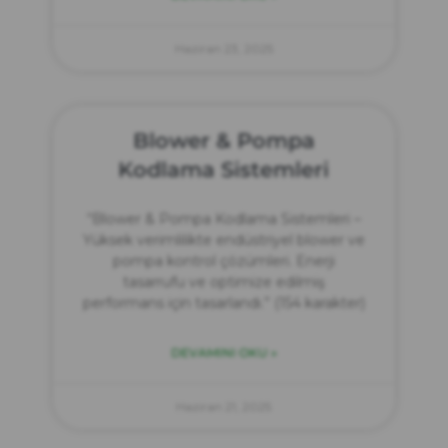
Haziran 23, 2025
Blower & Pompa
Kodlama Sistemleri
“Blower & Pompa Kodlama Sistemleri –
Yüksek verimlilikte endüstriyel blower ve
pompa kontrol çözümleri. Enerji
tasarrufu ve optimize edilmiş
performans için tasarlandı.” (154 karakter)
DEVAMINI OKU »
Haziran 21, 2025