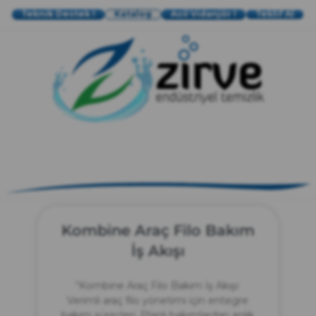
Teknik Destek !
Katalog
Acil Vidanjör !
Teklif Al
zırve
endüstriyel temizlik
Kombine Araç Filo Bakım
İş Akışı
“Kombine Araç Filo Bakım İş Akışı:
Verimli araç filo yönetimi için entegre
bakım süreçleri. Planlı bakımlardan anlık