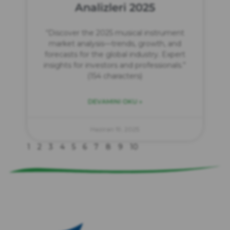
Analizleri 2025
“Discover the 2025 musical instrument
market analysis—trends, growth, and
forecasts for the global industry. Expert
insights for investors and professionals.”
(154 characters)
DEVAMINI OKU »
zırve
endüstriyel temizlik
Haziran 19, 2025
1
2
3
4
5
6
7
8
9
10