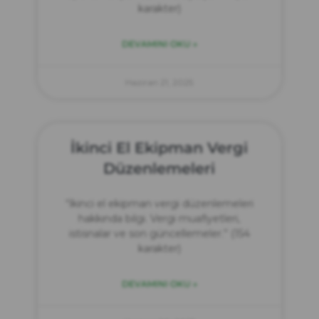
karakter)
DEVAMINI OKU »
Haziran 21, 2025
İkinci El Ekipman Vergi
Düzenlemeleri
“İkinci el ekipman vergi düzenlemeleri
hakkında bilgi. Vergi muafiyetleri,
istisnalar ve son güncellemeler.” (154
karakter)
DEVAMINI OKU »