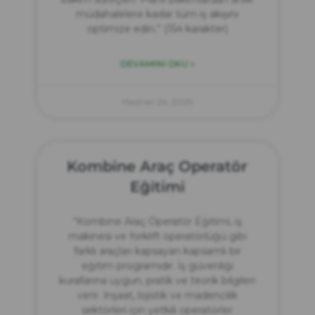
müdahalelere kadar tüm iş akışını
optimize edin.” (154 karakter)
DEVAMINI OKU »
Haziran 24, 2025
Kombine Araç Operatör
Eğitimi
“Kombine Araç Operatör Eğitimi, iş
makinesi ve forklift operatörlüğü gibi
farklı araçları kapsayan kapsamlı bir
eğitim programıdır. İş güvenliği
kurallarına uygun, pratik ve teorik bilgileri
verir. İnşaat, lojistik ve madencilik
sektörleri için yetkili operatörler