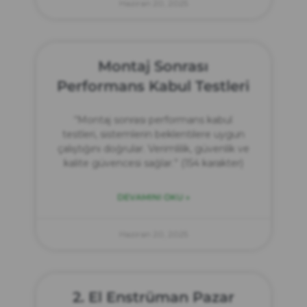
Haziran 20, 2025
Montaj Sonrası
Performans Kabul Testleri
“Montaj sonrası performans kabul
testleri, sistemlerin beklentilere uygun
çalıştığını doğrular. Verimlilik, güvenlik ve
kalite güvencesi sağlar.” (154 karakter)
DEVAMINI OKU »
Haziran 20, 2025
2. El Enstrüman Pazar