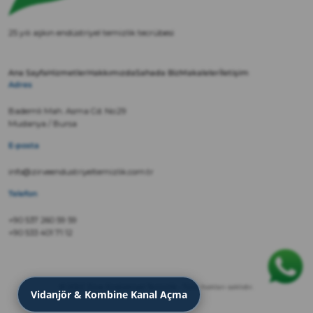
25 yılı aşkın endüstriyel temizlik tecrübesi
Ana Sayfa
Hizmetler
Hakkımızda
Sahada Biz
Makaleler
İletişim
Adres
Bademli Mah. Asma Cd. No:29
Mudanya / Bursa
E-posta
info@zirveendustriyeltemizlik.com.tr
Telefon
+90 537 260 59 59
+90 533 401 71 12
© 2022 Zirve Endüstriyel Temizlik · Tüm hakları saklıdır.
Vidanjör & Kombine Kanal Açma