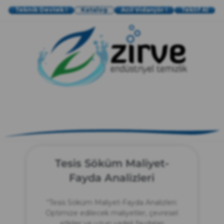
Teknik Destek !
Katalog
Acil Vidanjör !
Teklif Al
zırve
endüstriyel temizlik
Tesis Söküm Maliyet-
Fayda Analizleri
“Tesis Söküm Maliyet-Fayda Analizleri:
Optimize edilecek maliyetler, çevresel
etkiler ve uzun vadeli faydaları