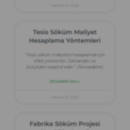
Haziran 15, 2025
Tesis Söküm Maliyet
Hesaplama Yöntemleri
“Tesis söküm maliyetini hesaplamak için
etkili yöntemler. Zamandan ve
bütçeden tasarruf edin.” (154 karakter)
DEVAMINI OKU »
Haziran 15, 2025
Fabrika Söküm Projesi