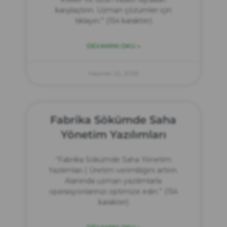
karşılaştırın. Uzman çözümler için
tıklayın.” (154 karakter)
DEVAMINI OKU »
Haziran 22, 2025
Fabrika Sökümde Saha
Yönetim Yazılımları
“Fabrika Sökümde Saha Yönetim
Yazılımları | Üretim verimliliğini artırın.
Alanında uzman yazılımlarla
operasyonlarınızı optimize edin.” (154
karakter)