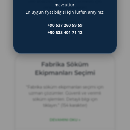
veri analizleri ve sunum örnekleri için
mevcuttur.
rehber.” (154 karakter)
En uygun fiyat bilgisi için lütfen arayınız:
DEVAMINI OKU »
+90 537 260 59 59
+90 533 401 71 12
Haziran 15, 2025
Fabrika Söküm
Ekipmanları Seçimi
“Fabrika söküm ekipmanları seçimi için
uzman çözümler. Güvenli ve verimli
söküm işlemleri. Detaylı bilgi için
tıklayın.” (154 karakter)
DEVAMINI OKU »