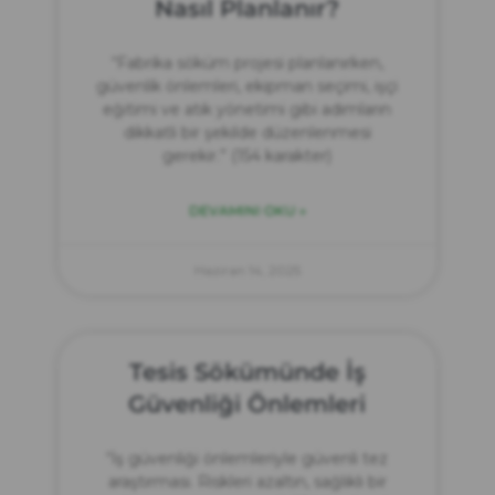
Nasıl Planlanır?
“Fabrika söküm projesi planlanırken,
güvenlik önlemleri, ekipman seçimi, işçi
eğitimi ve atık yönetimi gibi adımların
dikkatli bir şekilde düzenlenmesi
gerekir.” (154 karakter)
DEVAMINI OKU »
Haziran 14, 2025
Tesis Sökümünde İş
Güvenliği Önlemleri
“İş güvenliği önlemleriyle güvenli tez
araştırması. Riskleri azaltın, sağlıklı bir