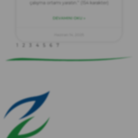
çalışma ortamı yaratın.” (154 karakter)
DEVAMINI OKU »
zırve
endüstriyel temizlik
Haziran 14, 2025
1
2
3
4
5
6
7