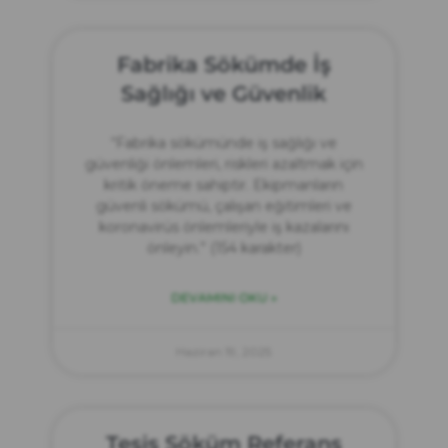
Fabrika Sökümde İş
Sağlığı ve Güvenlik
“Fabrika sökümünde iş sağlığı ve
güvenliği önlemleri, riskleri azaltmak için
kritik öneme sahiptir. Ekipmanların
güvenli sökümü, çalışan eğitimleri ve
koronavirüs önlemleriyle iş kazalarını
önleyin.” (154 karakter)
DEVAMINI OKU »
Haziran 19, 2025
Tesis Söküm Referans