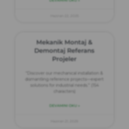
DEVAMINI OKU »
Haziran 22, 2025
Mekanik Montaj &
Demontaj Referans
Projeler
“Discover our mechanical installation &
dismantling reference projects—expert
solutions for industrial needs.” (154
characters)
DEVAMINI OKU »
Haziran 21, 2025