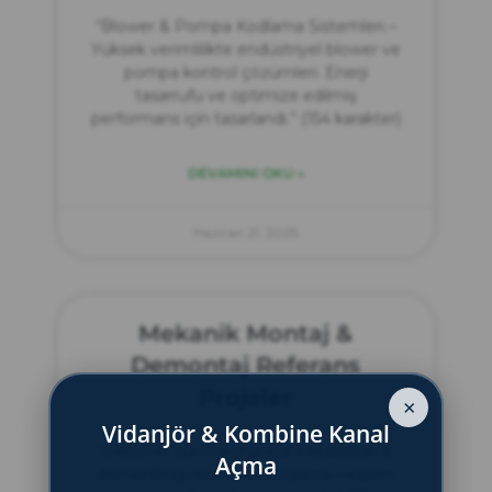
“Blower & Pompa Kodlama Sistemleri –
Yüksek verimlilikte endüstriyel blower ve
pompa kontrol çözümleri. Enerji
tasarrufu ve optimize edilmiş
performans için tasarlandı.” (154 karakter)
DEVAMINI OKU »
Haziran 21, 2025
Mekanik Montaj &
Demontaj Referans
Projeler
×
Vidanjör & Kombine Kanal
“Discover our mechanical installation &
Açma
dismantling reference projects—expert