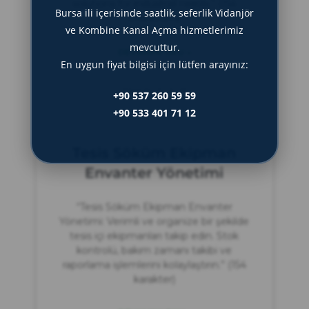
solutions for industrial needs.” (154
Bursa ili içerisinde saatlik, seferlik Vidanjör
characters)
ve Kombine Kanal Açma hizmetlerimiz
mevcuttur.
DEVAMINI OKU »
En uygun fiyat bilgisi için lütfen arayınız:
Haziran 21, 2025
+90 537 260 59 59
+90 533 401 71 12
Tesis Söküm Ekipman
Envanter Yönetimi
“Tesis Söküm Ekipman Envanter
Yönetimi: Verimli ve organize bir şekilde
tesis içi ekipmanları takip edin. Stok
kontrolü, bakım zamanı takibi ve
raporlama işlemlerini kolaylaştırın.” (154
karakter)