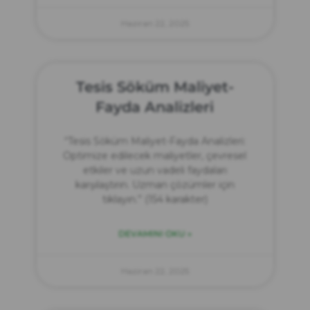
Haziran 22, 2025
Tesis Söküm Maliyet-
Fayda Analizleri
“Tesis Söküm Maliyet-Fayda Analizleri:
Optimize edilecek maliyetler, çevresel
etkiler ve uzun vadeli faydaları
karşılaştırın. Uzman çözümler için
tıklayın.” (154 karakter)
DEVAMINI OKU »
Haziran 22, 2025