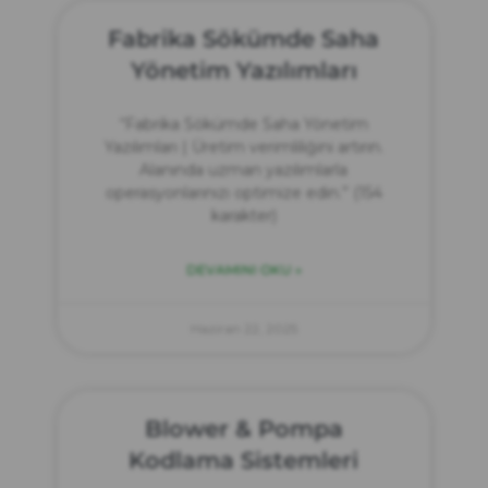
Fabrika Sökümde Saha
Yönetim Yazılımları
“Fabrika Sökümde Saha Yönetim
Yazılımları | Üretim verimliliğini artırın.
Alanında uzman yazılımlarla
operasyonlarınızı optimize edin.” (154
karakter)
DEVAMINI OKU »
Haziran 22, 2025
Blower & Pompa
Kodlama Sistemleri