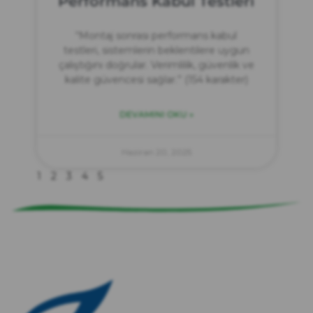
Performans Kabul Testleri
“Montaj sonrası performans kabul
testleri, sistemlerin beklentilere uygun
çalıştığını doğrular. Verimlilik, güvenlik ve
kalite güvencesi sağlar.” (154 karakter)
DEVAMINI OKU »
zırve
endüstriyel temizlik
Haziran 20, 2025
1
2
3
4
5