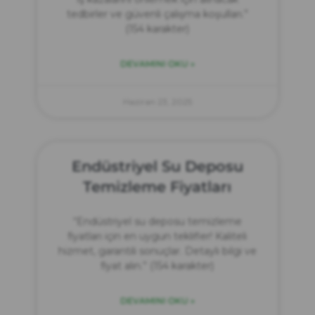
tedbirler ve güvenli çalışma koşulları.”
(154 karakter)
DEVAMINI OKU »
Haziran 23, 2025
Endüstriyel Su Deposu
Temizleme Fiyatları
“Endüstriyel su deposu temizleme
fiyatları için en uygun teklifler! Kaliteli
hizmet, garantili sonuçlar. Detaylı bilgi ve
fiyat alın.” (154 karakter)
DEVAMINI OKU »