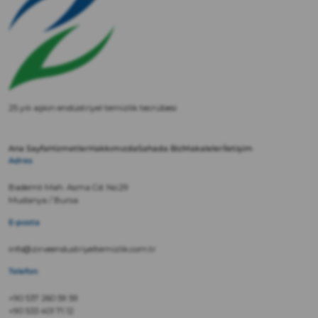
25 yılı aşkın endüstriyel temizlik tecrübesi
Ana Sayfa
Hizmetler
Hakkımızda
Sahada Biz
Makaleler
İletişim
Adres
Bademli Mah. Asma Cd. No:29
Mudanya / Bursa
E-posta
info@zirveendustriyeltemizlik.com.tr
Telefon
+90 537 260 59 59
+90 533 401 71 12