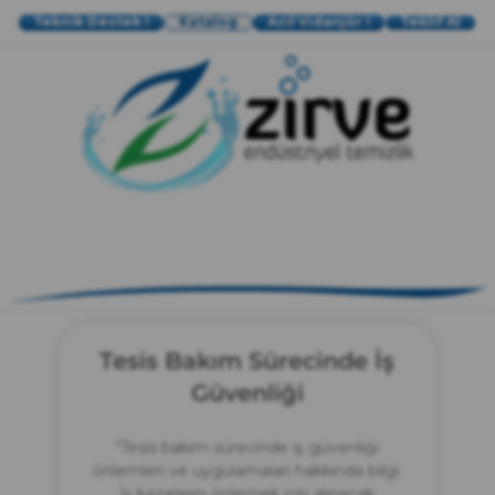
Teknik Destek !
Katalog
Acil Vidanjör !
Teklif Al
zırve
endüstriyel temizlik
Tesis Bakım Sürecinde İş
Güvenliği
“Tesis bakım sürecinde iş güvenliği
önlemleri ve uygulamaları hakkında bilgi.
İş kazalarını önlemek için alınacak