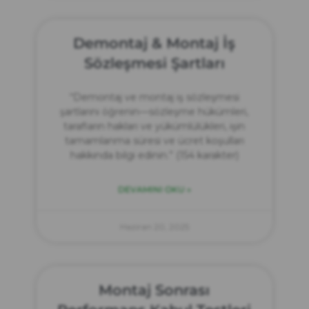
Demontaj & Montaj İş
Sözleşmesi Şartları
“Demontaj ve montaj iş sözleşmesi
şartlarını öğrenin—sözleşme hükümleri,
tarafların hakları ve yükümlülükleri, işin
tamamlanma süresi ve ücret koşulları
hakkında bilgi edinin.” (154 karakter)
DEVAMINI OKU »
Haziran 20, 2025
Montaj Sonrası