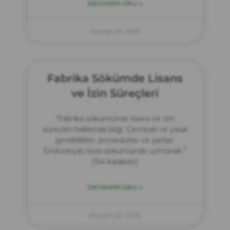
DEVAMINI OKU »
Haziran 21, 2025
Fabrika Sökümde Lisans
ve İzin Süreçleri
“Fabrika sökümünde lisans ve izin
süreçleri hakkında bilgi. Çevresel ve yasal
gereklilikler, prosedürler ve şartlar.
Endüstriyel tesis sökümünde uzmanlık.”
(154 karakter)
DEVAMINI OKU »
Haziran 20, 2025