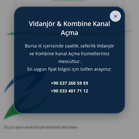
zırve
endüstriyel temizlik
×
Mayıs 1, 2025
Vidanjör & Kombine Kanal
Açma
Bursa ili içerisinde saatlik, seferlik Vidanjör
ve Kombine Kanal Açma hizmetlerimiz
mevcuttur.
En uygun fiyat bilgisi için lütfen arayınız:
+90 537 260 59 59
+90 533 401 71 12
25 yılı aşkın endüstriyel temizlik tecrübesi