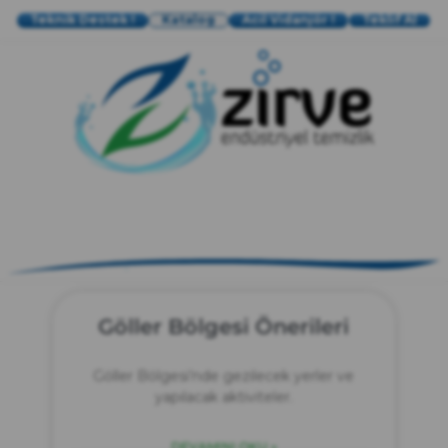
Teknik Destek !
Katalog
Acil Vidanjör !
Teklif Al
zırve
endüstriyel temizlik
Göller Bölgesi Önerileri
Göller Bölgesi’nde gezilecek yerler ve
yapılacak aktiviteler.
DEVAMINI OKU »