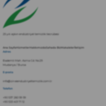
25 yılı aşkın endüstriyel temizlik tecrübesi
Ana Sayfa
Hizmetler
Hakkımızda
Sahada Biz
Makaleler
İletişim
Adres
Bademli Mah. Asma Cd. No:29
Mudanya / Bursa
E-posta
info@zirveendustriyeltemizlik.com.tr
Telefon
+90 537 260 59 59
+90 533 401 71 12