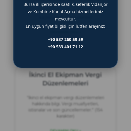
Bursa ili içerisinde saatlik, seferlik Vidanjör
yenileme yatırımlarınızı optimize edin.
Uygun koşullarla işinizi büyütme fırsatını
ve Kombine Kanal Açma hizmetlerimiz
kaçırmayın.” (154 karakter)
mevcuttur.
En uygun fiyat bilgisi için lütfen arayınız:
DEVAMINI OKU »
+90 537 260 59 59
+90 533 401 71 12
Haziran 20, 2025
İkinci El Ekipman Vergi
Düzenlemeleri
“İkinci el ekipman vergi düzenlemeleri
hakkında bilgi. Vergi muafiyetleri,
istisnalar ve son güncellemeler.” (154
karakter)
DEVAMINI OKU »