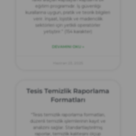
eğitim programıdır. İş güvenliği
kurallarına uygun, pratik ve teorik bilgileri
verir. İnşaat, lojistik ve madencilik
sektörleri için yetkili operatörler
yetiştirir.” (154 karakter)
DEVAMINI OKU »
Haziran 23, 2025
Tesis Temizlik Raporlama
Formatları
“Tesis temizlik raporlama formatları,
düzenli temizlik işlemlerinin kayıt ve
analizini sağlar. Standartlaştırılmış
raporlar, temizlik kalitesini ölçüp