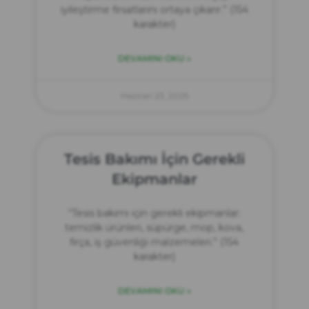
iyileştirme fırsatlarını ortaya çıkarır.” (154
karakter)
DEVAMINI OKU »
Haziran 23, 2025
Tesis Bakımı İçin Gerekli
Ekipmanlar
“Tesis bakımı için gerekli ekipmanlar:
temizlik ürünleri, süpürge, mop, kova,
fırça, iş güvenliği malzemeleri.” (154
karakter)
DEVAMINI OKU »