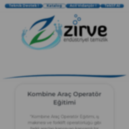
Teknik Destek !
Katalog
Acil Vidanjör !
Teklif Al
zırve
endüstriyel temizlik
Kombine Araç Operatör
Eğitimi
“Kombine Araç Operatör Eğitimi, iş
makinesi ve forklift operatörlüğü gibi
farklı araçları kapsayan kapsamlı bir