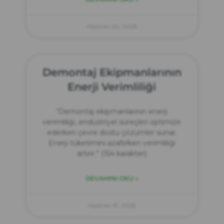
Haziran 20, 2025
Demontaj Ekipmanlarının
Enerji Verimliliği
“Demontaj ekipmanlarının enerji
verimliliği, endüstriyel süreçleri optimize
ederken çevre dostu çözümler sunar.
Enerji tüketimini azaltırken verimliliği
artırır.” (154 karakter)
DEVAMINI OKU »
Haziran 19, 2025