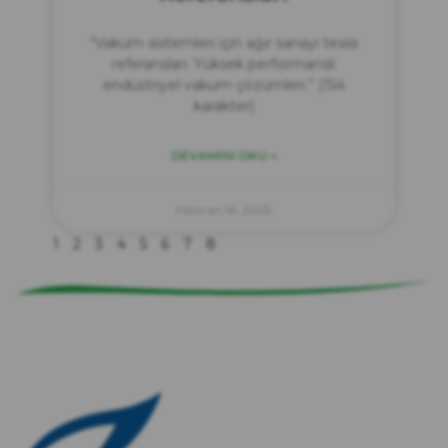
“Vakum sistemleri için ağır sanayi tesisi
referansları. Yüksek performanslı
endüstriyel vakum çözümleri.” (154
karakter)
DEVAMINI OKU »
zırve
endüstriyel temizlik
Haziran 16, 2025
1
2
3
4
5
6
7
8