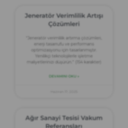
Jeneratör Verimlilik Artışı
Çözümleri
“Jeneratör verimlilik artırma çözümleri,
enerji tasarrufu ve performans
optimizasyonu için tasarlanmıştır.
Yenilikçi teknolojilerle işletme
maliyetlerinizi düşürün.” (154 karakter)
DEVAMINI OKU »
Haziran 17, 2025
Ağır Sanayi Tesisi Vakum
Referansları