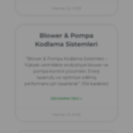
Haziran 22, 2025
Blower & Pompa
Kodlama Sistemleri
“Blower & Pompa Kodlama Sistemleri –
Yüksek verimlilikte endüstriyel blower ve
pompa kontrol çözümleri. Enerji
tasarrufu ve optimize edilmiş
performans için tasarlandı.” (154 karakter)
DEVAMINI OKU »
Haziran 21, 2025