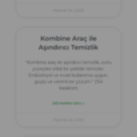
Haziran 24, 2025
Kombine Araç ile
Aşındırıcı Temizlik
“Kombine araç ile aşındırıcı temizlik, zorlu
yüzeyleri etkili bir şekilde temizler.
Endüstriyel ve evsel kullanıma uygun,
güçlü ve verimli bir çözüm.” (154
karakter)
DEVAMINI OKU »
Haziran 24, 2025