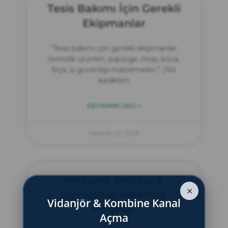
Tesis Bakımı İçin Gerekli
Ekipmanlar
“Tesis bakımı için gerekli ekipmanlar:
temizlik ürünleri, süpürge, mop, kova,
fırça, iş güvenliği malzemeleri.” (154
karakter)
DEVAMINI OKU »
Haziran 22, 2025
Mekanik Montaj &
×
Demontaj Referans
Vidanjör & Kombine Kanal
Projeler
Açma