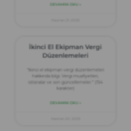
DEVAMINI OKU »
Haziran 21, 2025
İkinci El Ekipman Vergi
Düzenlemeleri
“İkinci el ekipman vergi düzenlemeleri
hakkında bilgi. Vergi muafiyetleri,
istisnalar ve son güncellemeler.” (154
karakter)
DEVAMINI OKU »
Haziran 20, 2025