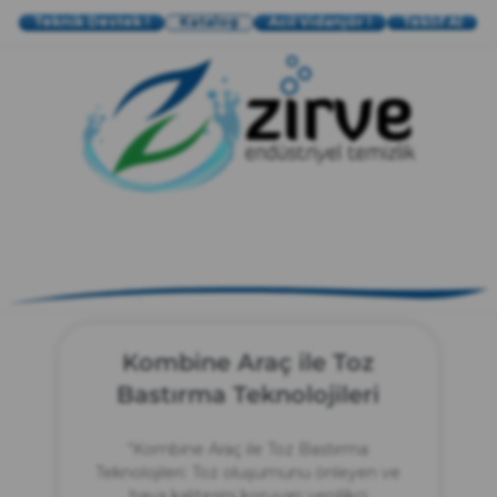
Teknik Destek !
Katalog
Acil Vidanjör !
Teklif Al
zırve
endüstriyel temizlik
Kombine Araç ile Toz
Bastırma Teknolojileri
“Kombine Araç ile Toz Bastırma
Teknolojileri: Toz oluşumunu önleyen ve
hava kalitesini koruyan yenilikçi