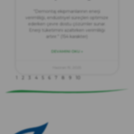
“Demontaj ekipmanlarının enerji
verimliliği, endüstriyel süreçleri optimize
ederken çevre dostu çözümler sunar.
Enerji tüketimini azaltırken verimliliği
artırır.” (154 karakter)
DEVAMINI OKU »
zırve
endüstriyel temizlik
Haziran 19, 2025
1
2
3
4
5
6
7
8
9
10