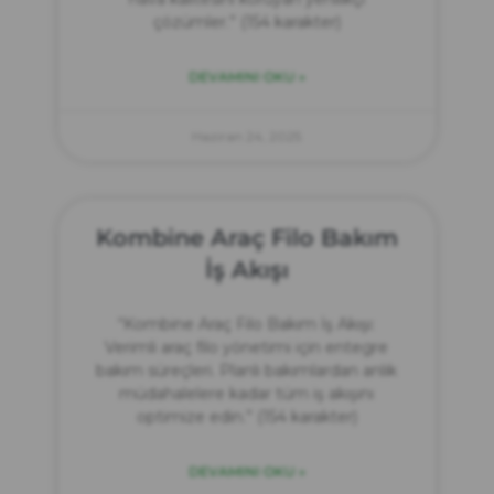
çözümler.” (154 karakter)
DEVAMINI OKU »
Haziran 24, 2025
Kombine Araç Filo Bakım
İş Akışı
“Kombine Araç Filo Bakım İş Akışı:
Verimli araç filo yönetimi için entegre
bakım süreçleri. Planlı bakımlardan anlık
müdahalelere kadar tüm iş akışını
optimize edin.” (154 karakter)
DEVAMINI OKU »