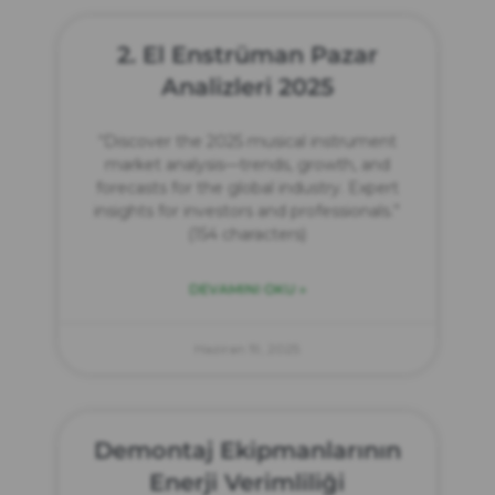
2. El Enstrüman Pazar
Analizleri 2025
“Discover the 2025 musical instrument
market analysis—trends, growth, and
forecasts for the global industry. Expert
insights for investors and professionals.”
(154 characters)
DEVAMINI OKU »
Haziran 19, 2025
Demontaj Ekipmanlarının
Enerji Verimliliği