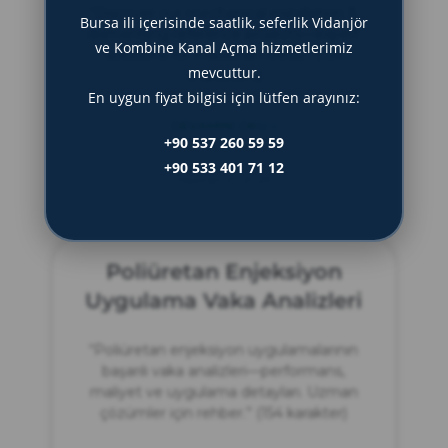
“Discover our mechanical installation &
Bursa ili içerisinde saatlik, seferlik Vidanjör
dismantling reference projects—expert
ve Kombine Kanal Açma hizmetlerimiz
solutions for industrial needs.” (154
mevcuttur.
characters)
En uygun fiyat bilgisi için lütfen arayınız:
DEVAMINI OKU »
+90 537 260 59 59
+90 533 401 71 12
Haziran 21, 2025
Poliüretan Enjeksiyon
Uygulama Vaka Analizleri
“Poliüretan enjeksiyon uygulamalarının
başarılı vaka analizleri—performans,
maliyet ve uygulama detayları. Uzman
çözümler için rehber.” (154 karakter)