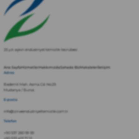
25 yılı aşkın endüstriyel temizlik tecrübesi
Ana Sayfa
Hizmetler
Hakkımızda
Sahada Biz
Makaleler
İletişim
Adres
Bademli Mah. Asma Cd. No:29
Mudanya / Bursa
E-posta
info@zirveendustriyeltemizlik.com.tr
Telefon
+90 537 260 59 59
+90 533 401 71 12