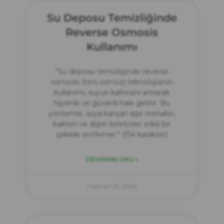
Su Deposu Temizliğinde
Reverse Osmosis
Kullanımı
“Su deposu temizliğinde reverse
osmosis (ters osmoz) teknolojisinin
kullanımı, suyun kalitesini artırarak
hijyenik ve güvenli hale getirir. Bu
yöntemle, suya karışan ağır metaller,
bakteri ve diğer kirleticiler etkili bir
şekilde entferner.” (154 karakter)
DEVAMINI OKU »
Haziran 23, 2025