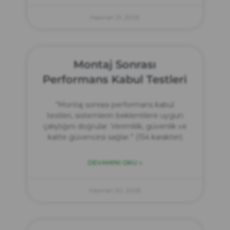
Haziran 21, 2025
Montaj Sonrası
Performans Kabul Testleri
“Montaj sonrası performans kabul
testleri, sistemlerin beklentilere uygun
çalıştığını doğrular. Verimlilik, güvenlik ve
kalite güvencesi sağlar.” (154 karakter)
DEVAMINI OKU »
Haziran 20, 2025