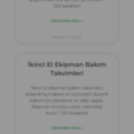
(154 karakter)
DEVAMINI OKU »
Haziran 21, 2025
İkinci El Ekipman Bakım
Takvimleri
“İkinci el ekipman bakım takvimleri,
kullanılmış makine ve teçhizatın düzenli
bakımı için planlama ve takip sağlar.
Ekipman ömrünü uzatır, verimliliği
korur.” (154 karakter)
DEVAMINI OKU »