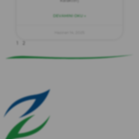
karakter)
DEVAMINI OKU »
zırve
endüstriyel temizlik
Haziran 14, 2025
1
2