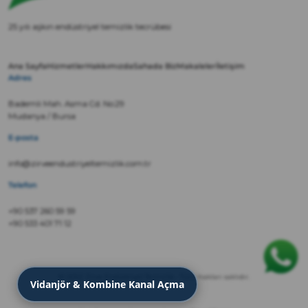
25 yılı aşkın endüstriyel temizlik tecrübesi
Ana Sayfa
Hizmetler
Hakkımızda
Sahada Biz
Makaleler
İletişim
Adres
Bademli Mah. Asma Cd. No:29
Mudanya / Bursa
E-posta
info@zirveendustriyeltemizlik.com.tr
Telefon
+90 537 260 59 59
+90 533 401 71 12
© 2022 Zirve Endüstriyel Temizlik · Tüm hakları saklıdır.
Vidanjör & Kombine Kanal Açma