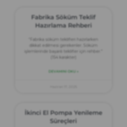
Fabrika Söküm Teklif
Hazırlama Rehberi
“Fabrika söküm teklifleri hazırlarken
dikkat edilmesi gerekenler. Söküm
işlemlerinde başarılı teklifler için rehber.”
(154 karakter)
DEVAMINI OKU »
Haziran 17, 2025
İkinci El Pompa Yenileme
Süreçleri