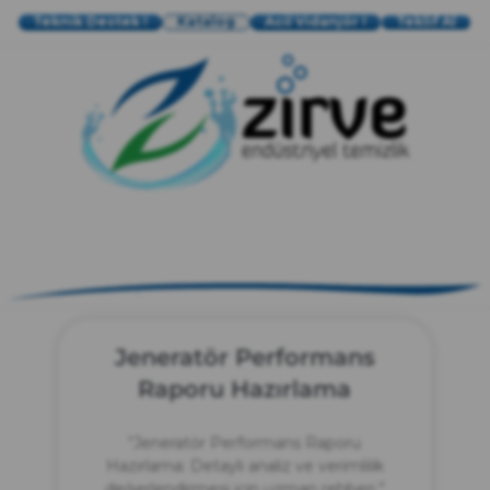
Teknik Destek !
Katalog
Acil Vidanjör !
Teklif Al
zırve
endüstriyel temizlik
Jeneratör Performans
Raporu Hazırlama
“Jeneratör Performans Raporu
Hazırlama: Detaylı analiz ve verimlilik
değerlendirmesi için uzman rehberi.”