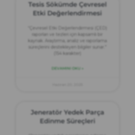
Tesis Sökümde Çevresel
Etki Değerlendirmesi
“Çevresel Etki Değerlendirmesi (ÇED)
raporları ve tezleri için kapsamlı bir
kaynak. Araştırma, analiz ve raporlama
süreçlerini destekleyen bilgiler sunar.”
(154 karakter)
DEVAMINI OKU »
Haziran 20, 2025
Jeneratör Yedek Parça
Edinme Süreçleri