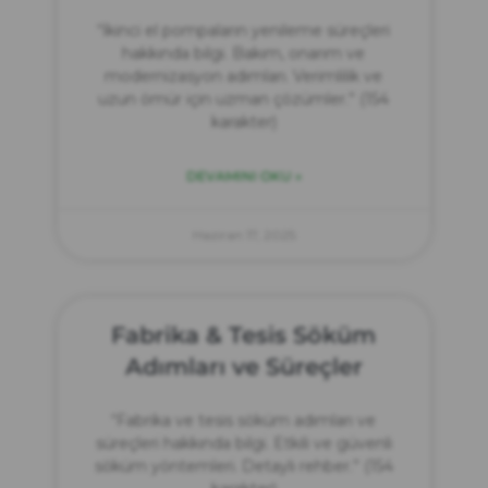
“İkinci el pompaların yenileme süreçleri
hakkında bilgi. Bakım, onarım ve
modernizasyon adımları. Verimlilik ve
uzun ömür için uzman çözümler.” (154
karakter)
DEVAMINI OKU »
Haziran 17, 2025
Fabrika & Tesis Söküm
Adımları ve Süreçler
“Fabrika ve tesis söküm adımları ve
süreçleri hakkında bilgi. Etkili ve güvenli
söküm yöntemleri. Detaylı rehber.” (154