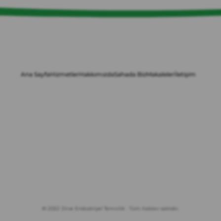
Ana Sayfa
Hizmetler
Hakkımızda
Sahada Biz
Makaleler
İletişim
© 2022 Zirve Endüstriyel Temizlik · Tüm hakları saklıdır.