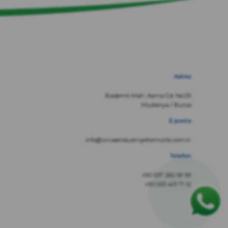
Adres
Bademli Mah. Asma Cd. No:29
Mudanya / Bursa
E-posta
info@zirveendustriyeltemizlik.com.tr
Telefon
+90 537 260 59 59
+90 533 401 71 12