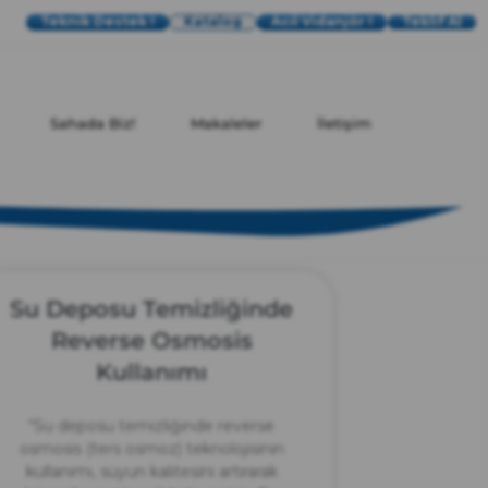
Teknik Destek !
Katalog
Acil Vidanjör !
Teklif Al
Sahada Biz!
Makaleler
İletişim
Su Deposu Temizliğinde
Reverse Osmosis
Kullanımı
“Su deposu temizliğinde reverse
osmosis (ters osmoz) teknolojisinin
kullanımı, suyun kalitesini artırarak