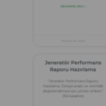
DEVAMINI OKU »
Haziran 24, 2025
Jeneratör Performans
Raporu Hazırlama
“Jeneratör Performans Raporu
Hazırlama: Detaylı analiz ve verimlilik
değerlendirmesi için uzman rehberi.”
(154 karakter)