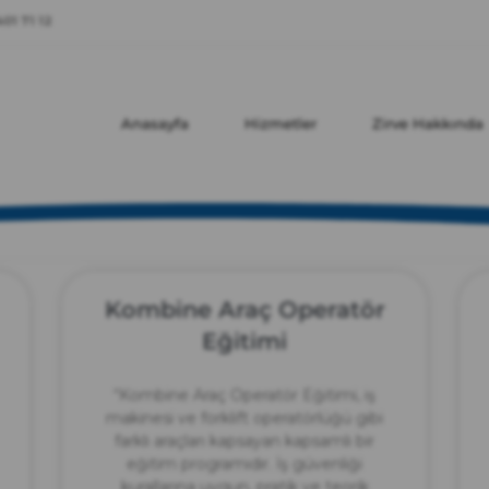
zırve
01 71 12
endüstriyel temizlik
Anasayfa
Hizmetler
Zirve Hakkında
Kombine Araç Operatör
Eğitimi
“Kombine Araç Operatör Eğitimi, iş
makinesi ve forklift operatörlüğü gibi
farklı araçları kapsayan kapsamlı bir
eğitim programıdır. İş güvenliği
kurallarına uygun, pratik ve teorik