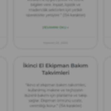
bilgileri verir. İnşaat, lojistik ve
madencilik sektörleri için yetkili
operatörler yetiştirir.” (154 karakter)
DEVAMINI OKU »
Haziran 23, 2025
İkinci El Ekipman Bakım
Takvimleri
“İkinci el ekipman bakım takvimleri,
kullanılmış makine ve teçhizatın
düzenli bakımı için planlama ve takip
sağlar. Ekipman ömrünü uzatır,
verimliliği korur.” (154 karakter)