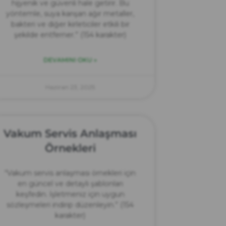
hijyenik ve güvenli hale getirir. Bu
yöntemle, suya karışan ağır metaller,
bakteri ve diğer kirleticiler etkili bir
şekilde entferner.” (154 karakter)
DEVAMINI OKU »
Haziran 23, 2025
Vakum Servis Anlaşması
Örnekleri
“Vakum servis anlaşması örnekleri için
en güncel ve detaylı şablonları
keşfedin. İşletmeniz için uygun
sözleşmeleri indirip düzenleyin.” (154
karakter)