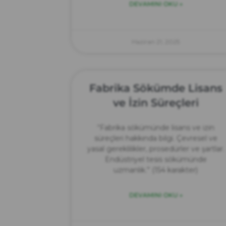
DEVAMINI OKU »
Haziran 21, 2025
Fabrika Sökümde Lisans
ve İzin Süreçleri
“Fabrika sökümünde lisans ve izin
süreçleri hakkında bilgi. Çevresel ve
yasal gereklilikler, prosedürler ve şartlar.
Endüstriyel tesis sökümünde
uzmanlık.” (154 karakter)
DEVAMINI OKU »