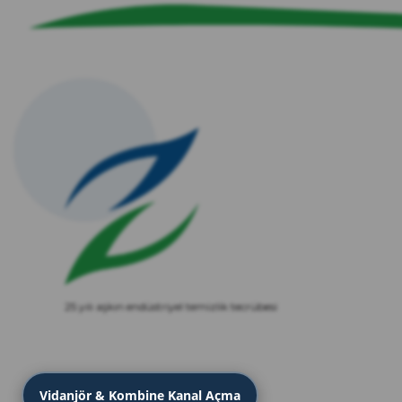
25 yılı aşkın endüstriyel temizlik tecrübesi
Vidanjör & Kombine Kanal Açma