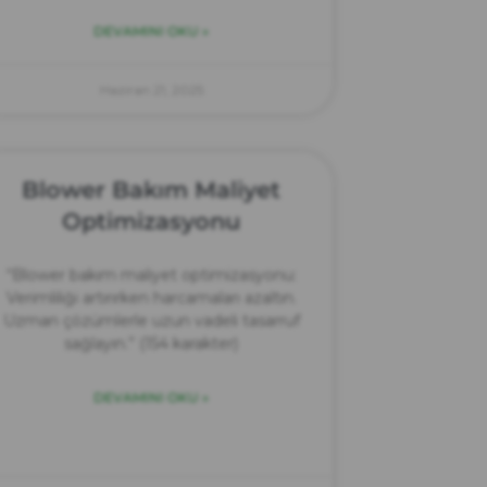
DEVAMINI OKU »
Haziran 21, 2025
Blower Bakım Maliyet
Optimizasyonu
“Blower bakım maliyet optimizasyonu:
Verimliliği artırırken harcamaları azaltın.
Uzman çözümlerle uzun vadeli tasarruf
sağlayın.” (154 karakter)
DEVAMINI OKU »