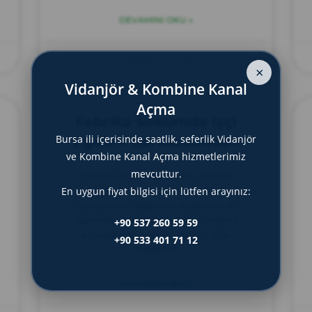
DEVAMINI OKU »
Haziran 21, 2025
×
Vidanjör & Kombine Kanal
Açma
Fabrika Sökümde İşçi
Bursa ili içerisinde saatlik, seferlik Vidanjör
Eğitimi Gereksinimleri
ve Kombine Kanal Açma hizmetlerimiz
mevcuttur.
“Fabrika sökümünde işçi eğitimi
gereksinimleri: Güvenli söküm
En uygun fiyat bilgisi için lütfen arayınız:
yöntemleri, ekipman kullanımı, iş
güvenliği kuralları ve atık yönetimi
+90 537 260 59 59
konularında eğitim şarttır.” (154
+90 533 401 71 12
karakter)
DEVAMINI OKU »