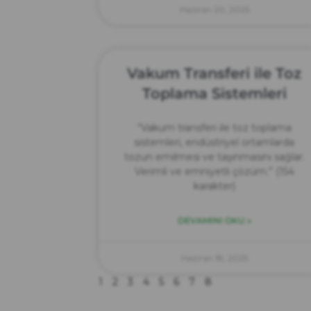
Haziran 20, 2025
Vakum Transferi ile Toz
Toplama Sistemleri
“Vakum transferi ile toz toplama
sistemleri, endüstriyel ortamlarda
tozun emilmesi ve taşınmasını sağlar.
Verimli ve emniyetli çözüm.” (154
karakter)
DEVAMINI OKU »
Haziran 18, 2025
1
2
3
4
5
6
7
8