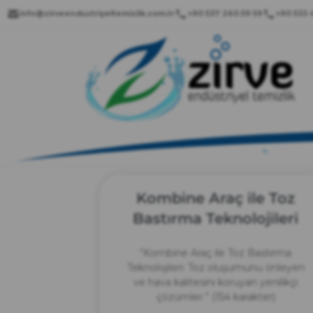
info@zirveendustriyeltemizlik.com.tr
+90 537 260 59 59
+90 533 4
Kombine Araç ile Toz
Bastırma Teknolojileri
“Kombine Araç ile Toz Bastırma
Teknolojileri: Toz oluşumunu önleyen
ve hava kalitesini koruyan yenilikçi
çözümler.” (154 karakter)