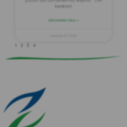
çözüm için uzmanlarımızı arayınız.” (154
karakter)
DEVAMINI OKU »
zırve
endüstriyel temizlik
Haziran 6, 2025
1
2
3
4