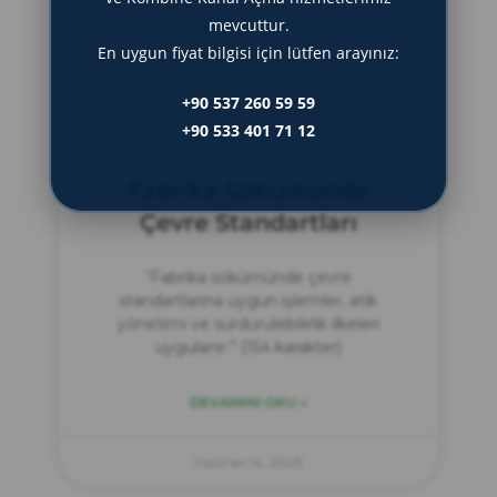
mevcuttur.
DEVAMINI OKU »
En uygun fiyat bilgisi için lütfen arayınız:
Haziran 15, 2025
+90 537 260 59 59
+90 533 401 71 12
Fabrika Sökümünde
Çevre Standartları
“Fabrika sökümünde çevre
standartlarına uygun işlemler, atık
yönetimi ve sürdürülebilirlik ilkeleri
uygulanır.” (154 karakter)
DEVAMINI OKU »
Haziran 14, 2025