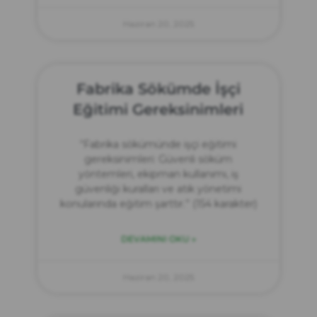
Haziran 20, 2025
Fabrika Sökümde İşçi
Eğitimi Gereksinimleri
“Fabrika sökümünde işçi eğitimi
gereksinimleri: Güvenli söküm
yöntemleri, ekipman kullanımı, iş
güvenliği kuralları ve atık yönetimi
konularında eğitim şarttır.” (154 karakter)
DEVAMINI OKU »
Haziran 20, 2025