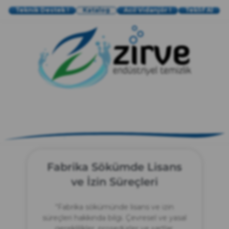
Teknik Destek !
Katalog
Acil Vidanjör !
Teklif Al
zırve
endüstriyel temizlik
Fabrika Sökümde Lisans
ve İzin Süreçleri
“Fabrika sökümünde lisans ve izin
süreçleri hakkında bilgi. Çevresel ve yasal
gereklilikler, prosedürler ve şartlar.