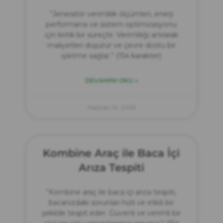
“Jeneratör verimlilik ölçümleri, enerji
performansı ve sistem optimizasyonu
için kritik bir süreçtir. Verimliliği artırarak
maliyetleri düşürür ve çevre dostu bir
işletme sağlar.” (154 karakter)
DEVAMINI OKU »
Haziran 14, 2025
Kombine Araç ile Baca İçi
Arıza Tespiti
“Kombine araç ile baca içi arıza tespiti,
bacanızdaki sorunları hızlı ve etkili bir
şekilde tespit eder. Güvenli ve verimli bir