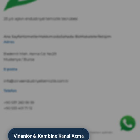
25 yılı aşkın endüstriyel temizlik tecrübesi
Ana Sayfa
Hizmetler
Hakkımızda
Sahada Biz
Makaleler
İletişim
Adres
Bademli Mah. Asma Cd. No:29
Mudanya / Bursa
E-posta
info@zirveendustriyeltemizlik.com.tr
Telefon
+90 537 260 59 59
+90 533 401 71 12
© 2022 Zirve Endüstriyel Temizlik · Tüm hakları saklıdır.
Vidanjör & Kombine Kanal Açma