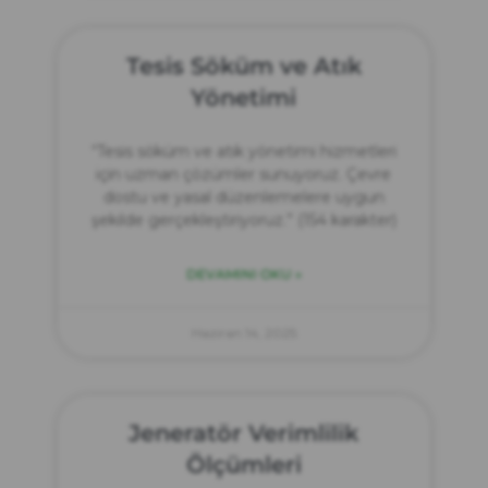
Tesis Söküm ve Atık
Yönetimi
“Tesis söküm ve atık yönetimi hizmetleri
için uzman çözümler sunuyoruz. Çevre
dostu ve yasal düzenlemelere uygun
şekilde gerçekleştiriyoruz.” (154 karakter)
DEVAMINI OKU »
Haziran 14, 2025
Jeneratör Verimlilik
Ölçümleri