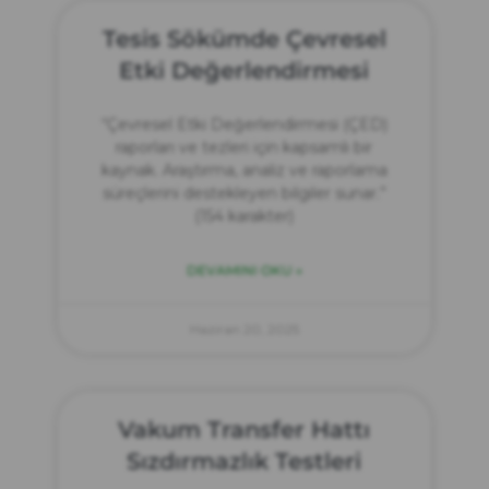
Tesis Sökümde Çevresel
Etki Değerlendirmesi
“Çevresel Etki Değerlendirmesi (ÇED)
raporları ve tezleri için kapsamlı bir
kaynak. Araştırma, analiz ve raporlama
süreçlerini destekleyen bilgiler sunar.”
(154 karakter)
DEVAMINI OKU »
Haziran 20, 2025
Vakum Transfer Hattı
Sızdırmazlık Testleri