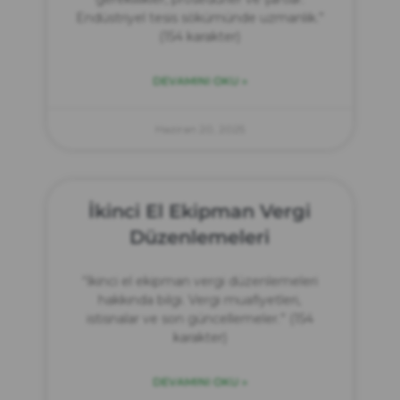
Endüstriyel tesis sökümünde uzmanlık.”
(154 karakter)
DEVAMINI OKU »
Haziran 20, 2025
İkinci El Ekipman Vergi
Düzenlemeleri
“İkinci el ekipman vergi düzenlemeleri
hakkında bilgi. Vergi muafiyetleri,
istisnalar ve son güncellemeler.” (154
karakter)
DEVAMINI OKU »