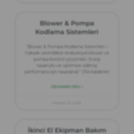
Blower & Pompa
Kodlama Sistemleri
“Blower & Pompa Kodlama Sistemleri –
Yüksek verimlilikte endüstriyel blower ve
pompa kontrol çözümleri. Enerji
tasarrufu ve optimize edilmiş
performans için tasarlandı.” (154 karakter)
DEVAMINI OKU »
Haziran 21, 2025
İkinci El Ekipman Bakım