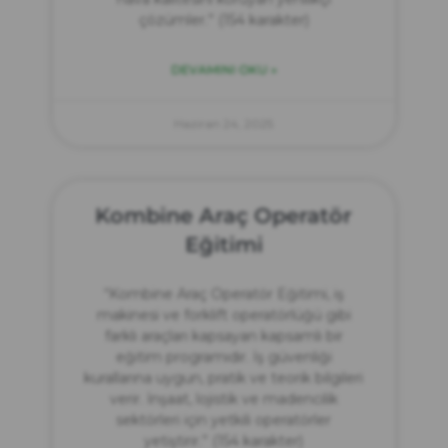
çözümler.” (154 karakter)
DEVAMINI OKU »
Haziran 24, 2025
Kombine Araç Operatör
Eğitimi
“Kombine Araç Operatör Eğitimi, iş
makinesi ve forklift operatörlüğü gibi
farklı araçları kapsayan kapsamlı bir
eğitim programıdır. İş güvenliği
kurallarına uygun, pratik ve teorik bilgileri
verir. İnşaat, lojistik ve madencilik
sektörleri için yetkili operatörler
yetiştirir.” (154 karakter)