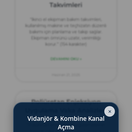
Takvimleri
“İkinci el ekipman bakım takvimleri,
kullanılmış makine ve teçhizatın düzenli
bakımı için planlama ve takip sağlar.
Ekipman ömrünü uzatır, verimliliği
korur.” (154 karakter)
DEVAMINI OKU »
Haziran 21, 2025
Poliüretan Enjeksiyon
Uygulama Vaka Analizleri
×
Vidanjör & Kombine Kanal
“Poliüretan enjeksiyon uygulamalarının
Açma
başarılı vaka analizleri—performans,