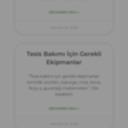
DEVAMINI OKU »
Haziran 23, 2025
Tesis Bakımı İçin Gerekli
Ekipmanlar
“Tesis bakımı için gerekli ekipmanlar:
temizlik ürünleri, süpürge, mop, kova,
fırça, iş güvenliği malzemeleri.” (154
karakter)
DEVAMINI OKU »
Haziran 22, 2025