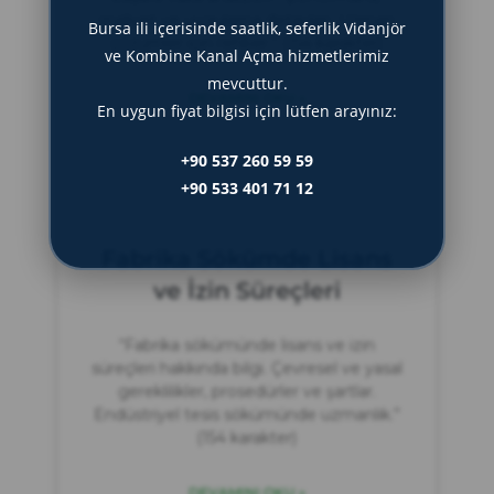
maliyet ve uygulama detayları. Uzman
Bursa ili içerisinde saatlik, seferlik Vidanjör
çözümler için rehber.” (154 karakter)
ve Kombine Kanal Açma hizmetlerimiz
mevcuttur.
DEVAMINI OKU »
En uygun fiyat bilgisi için lütfen arayınız:
Haziran 21, 2025
+90 537 260 59 59
+90 533 401 71 12
Fabrika Sökümde Lisans
ve İzin Süreçleri
“Fabrika sökümünde lisans ve izin
süreçleri hakkında bilgi. Çevresel ve yasal
gereklilikler, prosedürler ve şartlar.
Endüstriyel tesis sökümünde uzmanlık.”
(154 karakter)
DEVAMINI OKU »