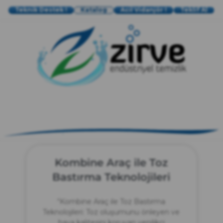
Teknik Destek !
Katalog
Acil Vidanjör !
Teklif Al
zırve
endüstriyel temizlik
Kombine Araç ile Toz
Bastırma Teknolojileri
“Kombine Araç ile Toz Bastırma
Teknolojileri: Toz oluşumunu önleyen ve
hava kalitesini koruyan yenilikçi