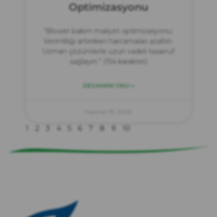
Optimizasyonu
“Blower bakım maliyet optimizasyonu:
Verimliliği artırırken harcamaları azaltın.
Uzman çözümlerle uzun vadeli tasarruf
sağlayın.” (154 karakter)
DEVAMINI OKU »
zırve
endüstriyel temizlik
Haziran 19, 2025
1
2
3
4
5
6
7
8
9
10