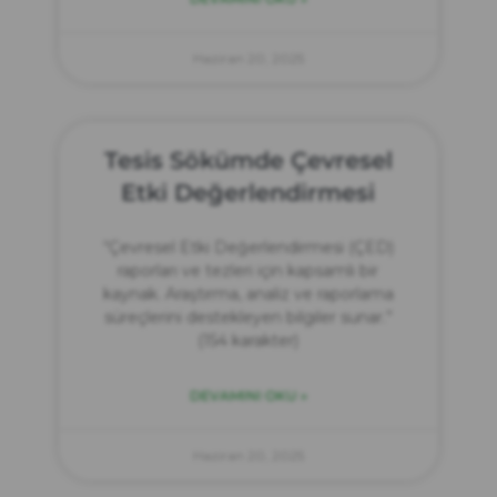
Haziran 20, 2025
Tesis Sökümde Çevresel
Etki Değerlendirmesi
“Çevresel Etki Değerlendirmesi (ÇED)
raporları ve tezleri için kapsamlı bir
kaynak. Araştırma, analiz ve raporlama
süreçlerini destekleyen bilgiler sunar.”
(154 karakter)
DEVAMINI OKU »
Haziran 20, 2025