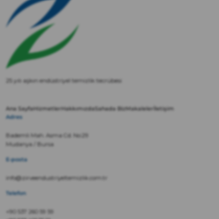
25 yılı aşkın endüstriyel temizlik tecrübesi
Ana Sayfa
Hizmetler
Hakkımızda
Sahada Biz
Makaleler
İletişim
Adres
Bademli Mah. Asma Cd. No:29
Mudanya / Bursa
E-posta
info@zirveendustriyeltemizlik.com.tr
Telefon
+90 537 260 59 59