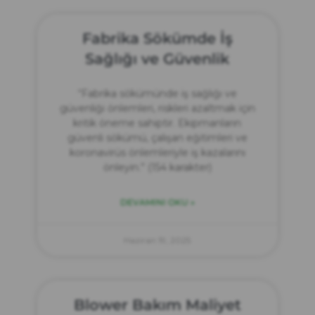
Fabrika Sökümde İş
Sağlığı ve Güvenlik
“Fabrika sökümünde iş sağlığı ve
güvenliği önlemleri, riskleri azaltmak için
kritik öneme sahiptir. Ekipmanların
güvenli sökümü, çalışan eğitimleri ve
koronavirüs önlemleriyle iş kazalarını
önleyin.” (154 karakter)
DEVAMINI OKU »
Haziran 19, 2025
Blower Bakım Maliyet