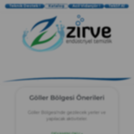
Teknik Destek !
Katalog
Acil Vidanjör !
Teklif Al
zırve
endüstriyel temizlik
Göller Bölgesi Önerileri
Göller Bölgesi’nde gezilecek yerler ve
yapılacak aktiviteler.
DEVAMINI OKU »