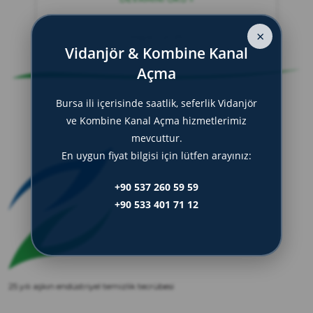
zırve
endüstriyel temizlik
×
Mayıs 1, 2025
Vidanjör & Kombine Kanal
Açma
Bursa ili içerisinde saatlik, seferlik Vidanjör
ve Kombine Kanal Açma hizmetlerimiz
mevcuttur.
En uygun fiyat bilgisi için lütfen arayınız:
+90 537 260 59 59
+90 533 401 71 12
25 yılı aşkın endüstriyel temizlik tecrübesi