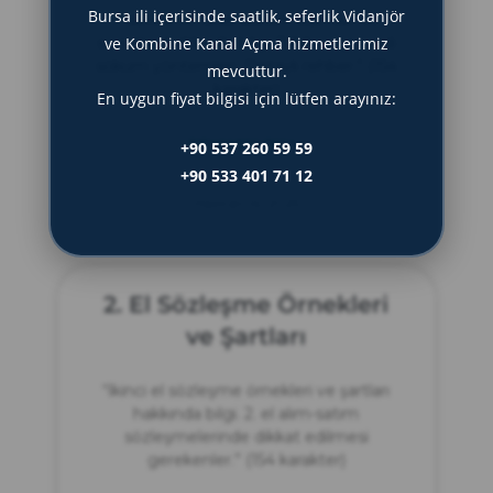
Bursa ili içerisinde saatlik, seferlik Vidanjör
“Fabrika ve tesis söküm adımları ve
süreçleri hakkında bilgi. Etkili ve güvenli
ve Kombine Kanal Açma hizmetlerimiz
söküm yöntemleri. Detaylı rehber.” (154
mevcuttur.
karakter)
En uygun fiyat bilgisi için lütfen arayınız:
DEVAMINI OKU »
+90 537 260 59 59
+90 533 401 71 12
Haziran 14, 2025
2. El Sözleşme Örnekleri
ve Şartları
“İkinci el sözleşme örnekleri ve şartları
hakkında bilgi. 2. el alım-satım
sözleşmelerinde dikkat edilmesi
gerekenler.” (154 karakter)