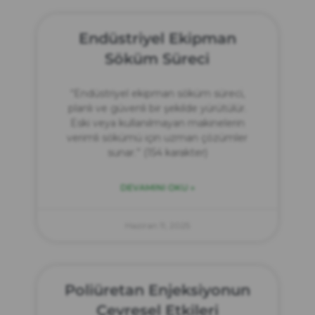
Endüstriyel Ekipman
Söküm Süreci
“Endüstriyel ekipman söküm süreci,
planlı ve güvenli bir şekilde yürütülür.
Eski veya kullanılmayan makinelerin
verimli sökümü için uzman çözümler
sunar.” (154 karakter)
DEVAMINI OKU »
Haziran 11, 2025
Poliüretan Enjeksiyonun
Çevresel Etkileri