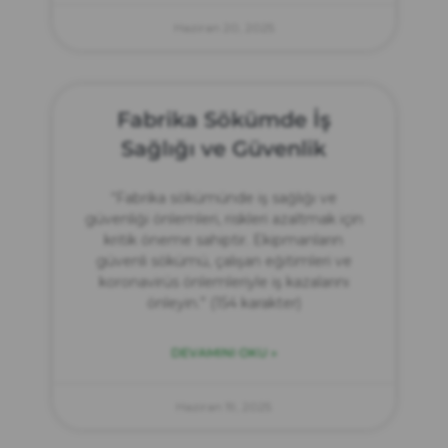
Haziran 20, 2025
Fabrika Sökümde İş
Sağlığı ve Güvenlik
“Fabrika sökümünde iş sağlığı ve
güvenliği önlemleri, riskleri azaltmak için
kritik öneme sahiptir. Ekipmanların
güvenli sökümü, çalışan eğitimleri ve
koronavirüs önlemleriyle iş kazalarını
önleyin.” (154 karakter)
DEVAMINI OKU »
Haziran 19, 2025