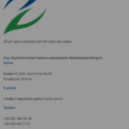
25 yılı aşkın endüstriyel temizlik tecrübesi
Ana Sayfa
Hizmetler
Hakkımızda
Sahada Biz
Makaleler
İletişim
Adres
Bademli Mah. Asma Cd. No:29
Mudanya / Bursa
E-posta
info@zirveendustriyeltemizlik.com.tr
Telefon
+90 537 260 59 59
+90 533 401 71 12