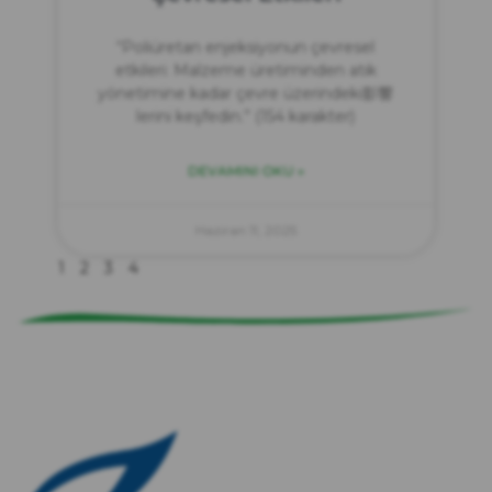
“Poliüretan enjeksiyonun çevresel
etkileri: Malzeme üretiminden atık
yönetimine kadar çevre üzerindeki影響
lerini keşfedin.” (154 karakter)
DEVAMINI OKU »
zırve
endüstriyel temizlik
Haziran 11, 2025
1
2
3
4