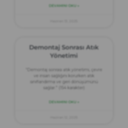
DEVAMINI OKU »
Haziran 13, 2025
Demontaj Sonrası Atık
Yönetimi
“Demontaj sonrası atık yönetimi, çevre
ve insan sağlığını korurken atık
sınıflandırma ve geri dönüşümünü
sağlar.” (154 karakter)
DEVAMINI OKU »
Haziran 12, 2025