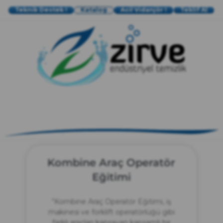
Teknik Destek !
Katalog
Acil Vidanjör !
Teklif Al
zırve
endüstriyel temizlik
Kombine Araç Operatör
Eğitimi
“Kombine Araç Operatör Eğitimi, iş
makinesi ve forklift operatörlüğü gibi
farklı araçları kapsayan kapsamlı bir