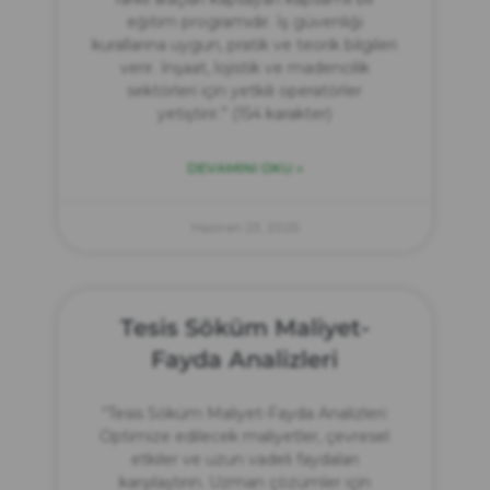
eğitim programıdır. İş güvenliği
kurallarına uygun, pratik ve teorik bilgileri
verir. İnşaat, lojistik ve madencilik
sektörleri için yetkili operatörler
yetiştirir.” (154 karakter)
DEVAMINI OKU »
Haziran 23, 2025
Tesis Söküm Maliyet-
Fayda Analizleri
“Tesis Söküm Maliyet-Fayda Analizleri:
Optimize edilecek maliyetler, çevresel
etkiler ve uzun vadeli faydaları
karşılaştırın. Uzman çözümler için