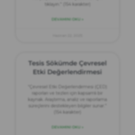
tıklayın.” (154 karakter)
DEVAMINI OKU »
Haziran 22, 2025
Tesis Sökümde Çevresel
Etki Değerlendirmesi
“Çevresel Etki Değerlendirmesi (ÇED)
raporları ve tezleri için kapsamlı bir
kaynak. Araştırma, analiz ve raporlama
süreçlerini destekleyen bilgiler sunar.”
(154 karakter)
DEVAMINI OKU »