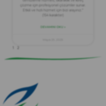
temizleme hizmeti, tıkanıklık ve kireç
çözme için profesyonel çözümler sunar.
Etkili ve hızlı hizmet için bizi arayınız.”
(154 karakter)
DEVAMINI OKU »
zırve
endüstriyel temizlik
Mayıs 29, 2025
1
2