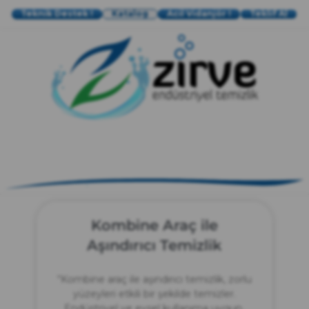
Teknik Destek !
Katalog
Acil Vidanjör !
Teklif Al
zırve
endüstriyel temizlik
Kombine Araç ile
Aşındırıcı Temizlik
“Kombine araç ile aşındırıcı temizlik, zorlu
yüzeyleri etkili bir şekilde temizler.
Endüstriyel ve evsel kullanıma uygun,