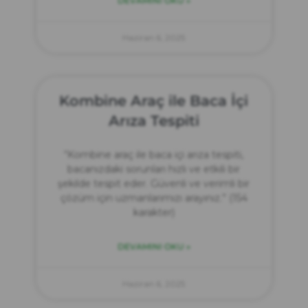
DEVAMINI OKU »
Haziran 6, 2025
Kombine Araç ile Baca İçi
Arıza Tespiti
“Kombine araç ile baca içi arıza tespiti,
bacanızdaki sorunları hızlı ve etkili bir
şekilde tespit eder. Güvenli ve verimli bir
çözüm için uzmanlarımızı arayınız.” (154
karakter)
DEVAMINI OKU »
Haziran 6, 2025