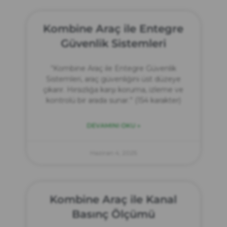
Kombine Araç ile Entegre
Güvenlik Sistemleri
“Kombine Araç ile Entegre Güvenlik
Sistemleri, araç güvenliğini üst düzeye
çıkarır. Hırsızlığa karşı koruma, izleme ve
kontrolü bir arada sunar.” (154 karakter)
DEVAMINI OKU »
Haziran 4, 2025
Kombine Araç ile Kanal
Basınç Ölçümü