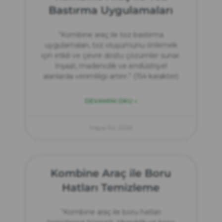
Bastırma Uygulamaları
“Kombine araç ile toz bastırma
uygulamaları, toz oluşumunu önlemek
için etkili ve çevre dostu çözümler sunar.
İnşaat, madencilik ve endüstriyel
alanlarda verimliliği artırır.” (154 karakter)
DEVAMINI OKU »
Mayıs 30, 2025
Kombine Araç ile Boru
Hatları Temizleme
“Kombine araç ile boru hatları