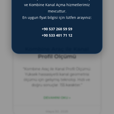
ve Kombine Kanal Açma hizmetlerimiz
mevcuttur.
DEVAMINI OKU »
En uygun fiyat bilgisi için lütfen arayınız:
Haziran 2, 2025
+90 537 260 59 59
+90 533 401 71 12
Kombine Araç ile Kanal
Profil Ölçümü
“Kombine Araç ile Kanal Profil Ölçümü:
Yüksek hassasiyetli kanal geometrisi
ölçümü için gelişmiş teknoloji. Hızlı ve
doğru sonuçlar. 155 karakter.”
DEVAMINI OKU »
Mayıs 30, 2025