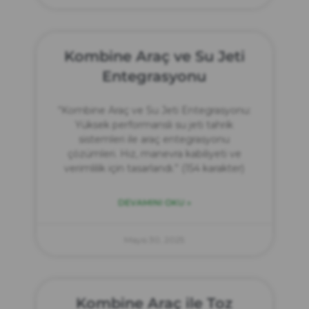
Kombine Araç ve Su Jeti
Entegrasyonu
“Kombine Araç ve Su Jeti Entegrasyonu:
Yüksek performanslı su jeti tahrik
sistemleri ile araç entegrasyonu
çözümleri. Hız, manevra kabiliyeti ve
verimlilik için tasarlandı.” (154 karakter)
DEVAMINI OKU »
Mayıs 30, 2025
Kombine Araç ile Toz