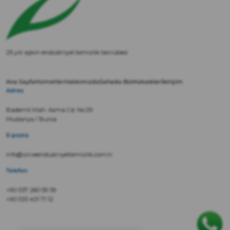
25 yılı aşkın endüstriyel temizlik tecrübesi
Ana Sayfa
Hizmetler
Hakkımızda
Sahada Biz
Makaleler
İletişim
Adres
Bademli Mah. Asma Cd. No:29
Mudanya / Bursa
E-posta
info@zirveendustriyeltemizlik.com.tr
Telefon
+90 537 260 59 59
+90 533 401 71 12