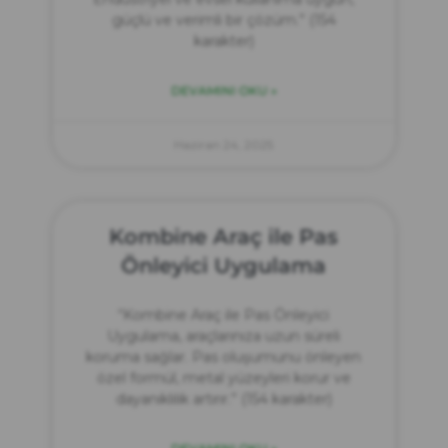
güçlü ve verimli bir çözüm.” (154
karakter)
DEVAMINI OKU »
Haziran 24, 2025
Kombine Araç ile Pas
Önleyici Uygulama
“Kombine Araç ile Pas Önleyici
Uygulama, araçlarınıza uzun süreli
koruma sağlar. Pas oluşumunu önleyen
özel formül, metal yüzeyleri korur ve
dayanıklılık artırır.” (154 karakter)